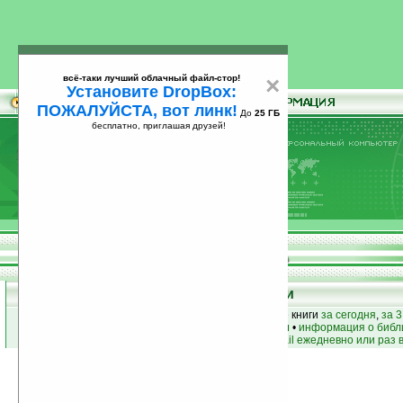
всё-таки лучший облачный файл-стор!
×
Установите DropBox:
ПОЖАЛУЙСТА, вот линк!
До
25 ГБ
бесплатно, приглашая друзей!
Установите
всё-таки лучший облачный файл-стор!
DropBox: ПОЖАЛУЙСТА, вот линк!
До
25
бесплатно, приглашая друзей!
ГБ
Книги
лучшие книги
•
популярные книги
• новые книги
за сегодня
,
за 3
книги по жанру
•
книги по авторам
•
информация о библ
простые
анонсы новых книг
на email ежедневно или раз 
Условия поиска:
Найдено
Жанр:
Непознанное
526
Сортировка по дате, начиная с новых
книг