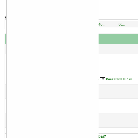
навигация:
1..
16..
31..
46..
61..
название
#
автор(ы)
1
Тайна Нострадамуса раскрыта
Дмитрий и Надежда Зима
2
Свобода быть
Palm OS
190 кб
Pocket PC
107 кб
Илья Беляев
3
Потерянные знания
Юлиан Семенов
Александр Горбовский
4
Тропой кладоискателей и алхимиков
Александр Горбовский
Юлиан Семенов
5
Воины-женщины и женские царства
Александр Горбовский
Юлиан Семенов
6
Какой была древняя Цивилизация до Катастрофы?