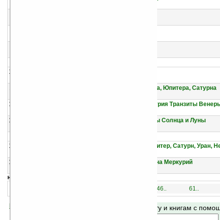
Александр Горбовский
7
Другая жизнь?
Александр Горбовский
8
В круге вечного возвращения?
Александр Горбовский
9
Пророки? Прозорливцы?
Александр Горбовский
10
Все, что вам необходимо знать об астрологии
Джоан Вулфолк
11
Том 12. Транзитология, часть III. Транзиты Марса, Юпитера, Сатурна
Сергей Алексеевич Вронский
12
Том 11. Транзитология, часть II. Транзиты Меркурия Транзиты Венер
Сергей Алексеевич Вронский
13
Том 10. Транзитология, часть I. Теория. Транзиты Солнца и Луны
Сергей Алексеевич Вронский
14
Том 9. Аспектология, часть II. Венера, Марс, Юпитер, Сатурн, Уран, 
Сергей Алексеевич Вронский
15
Том 8. Аспектология, часть I. Теория Солнце Луна Меркурий
Сергей Алексеевич Вронский
навигация:
1..
16..
31..
46..
61..
Помогите Ладошкам стать лучше
Поиск по сайту и книгам с пом
своей поддержкой.