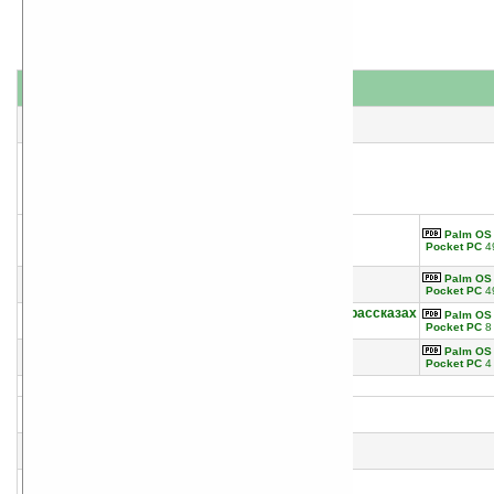
название
#
автор(ы)
1
Кратокрафан
Владислав Крапивин
2
Славянский ИМЕНОСЛОВ. Толковый Словарь
Palm OS
КОЩУННИКА
Pocket PC
4
Алексей Трехлебов
3
Словарь
Palm OS
Александр Островский
Pocket PC
4
4
Словарь морских терминов, встречающихся в рассказах
Palm OS
Константин Михайлович Станюкович
Pocket PC
8 
5
Краткий морской словарь
Palm OS
Константин Михайлович Станюкович
Pocket PC
4 
6
Словарь культуры XX века
Вадим Руднев
7
Популярная медицинская энциклопедия
- без автора -
8
Словарь американского сленга