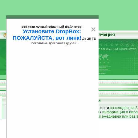
всё-таки лучший облачный файл-стор!
×
Установите DropBox:
ПОЖАЛУЙСТА, вот линк!
До
25 ГБ
бесплатно, приглашая друзей!
Установите
всё-таки лучший облачный файл-стор!
DropBox: ПОЖАЛУЙСТА, вот линк!
До
25
бесплатно, приглашая друзей!
ГБ
Книги
лучшие книги
•
популярные книги
• новые книги
за сегодня
,
за 3
книги по жанру
•
книги по авторам
•
информация о библ
простые
анонсы новых книг
на email ежедневно или раз 
Условия поиска:
Найдено
Жанр:
Словарь
15
Сортировка по дате, начиная с новых
книг