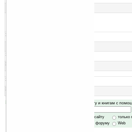
- без автора -
9
Словарь воровского жаргона
- без автора -
10
Элементы жаргона хакеров
- без автора -
11
Словарь молодежного жаргона
- без автора -
12
Словарь церковных терминов
- без автора -
13
Финансовый энциклопедический словарь
- без автора -
14
Мудрость древних
Лобсанг Рампа
15
Книга вымышленных существ
Хорхе Луис Борхес
Помогите Ладошкам стать лучше
Поиск по сайту и книгам с пом
своей поддержкой.
Хочешь футболку?
только по сайту
только
по сайту и форуму
Web