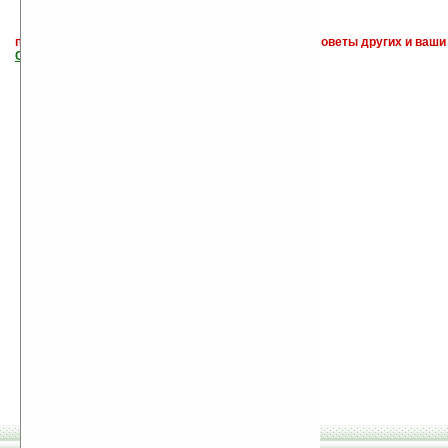
поиск
и обсуждение книг, новых, старых, лучших, советы других и ваши
САЙТА "Книги, книги, и другие книги"
.