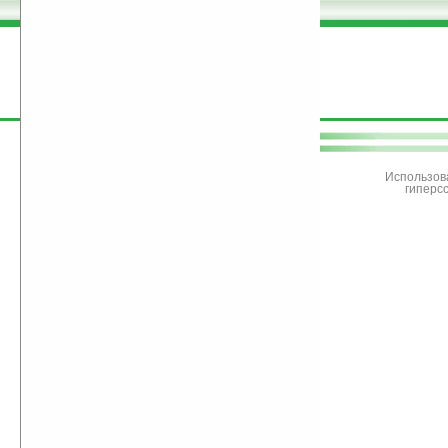
поддержите
Ладошки
Использов
гиперс