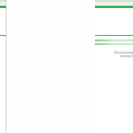
поддержите
Ладошки
Использов
гиперс