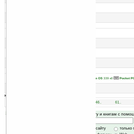
Джозеф Дилейни
8
Грязная Дора
Джозеф Дилейни
9
Мэг Скелтон
Джозеф Дилейни
10
Ведьма-банши
Джозеф Дилейни
11
История Грималкин: Ведьма-убийца
Джозеф Дилейни
12
Алиса и мозгоед
Джозеф Дилейни
13
История Ведьмака
Джозеф Дилейни
14
Нескромные сокровища
Palm OS
339 кб
Pocket P
Дени Дидро
15
Тузы за границей. Час «Ч»
Льюис Шайнер
навигация:
1..
16..
31..
46..
61..
Помогите Ладошкам стать лучше
Поиск по сайту и книгам с пом
своей поддержкой.
Хочешь футболку?
только по сайту
только