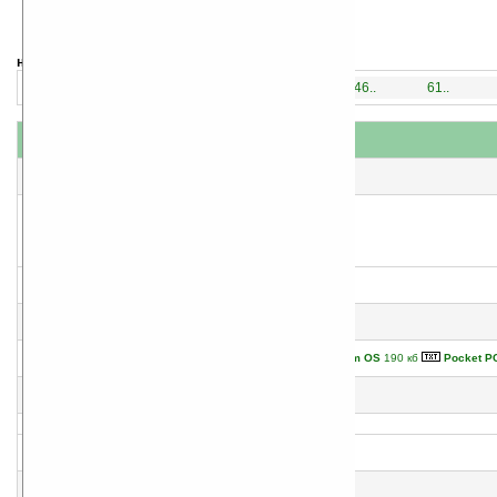
навигация:
1..
16..
31..
46..
61..
название
#
автор(ы)
1
Подкидыш
Филиппа Грегори
2
Маска Ра
Пол Догерти
3
Тёмный рыцарь
Пол Догерти
4
Свобода быть
Palm OS
190 кб
Pocket P
Илья Беляев
5
Город каменных демонов
Андрей Ерпылев
6
Кладбище
Татьяна Енина
7
Рассказ Алисы: Маулдхиллы и личинки