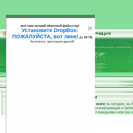
всё-таки лучший облачный файл-стор!
×
Установите DropBox:
ПОЖАЛУЙСТА, вот линк!
До
25 ГБ
бесплатно, приглашая друзей!
Установите
всё-таки лучший облачный файл-стор!
DropBox: ПОЖАЛУЙСТА, вот линк!
До
25
бесплатно, приглашая друзей!
ГБ
Книги
лучшие книги
•
популярные книги
• новые книги
за сегодня
,
за 3
книги по жанру
•
книги по авторам
•
информация о библ
простые
анонсы новых книг
на email ежедневно или раз 
Условия поиска:
Найдена
Жанр:
Мистика
1841
Сортировка по дате, начиная с новых
книга