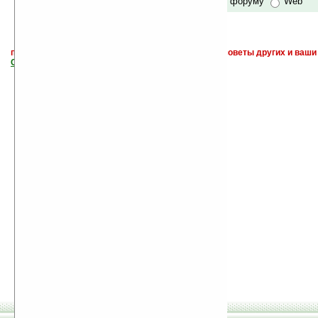
по сайту и форуму
Web
поиск
и обсуждение книг, новых, старых, лучших, советы других и ваши
САЙТА "Книги, книги, и другие книги"
.