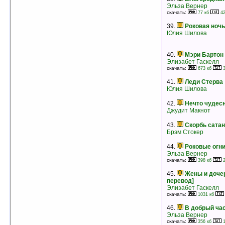
рейтинг:
оценка 5 (5 чел.)
Эльза Вернер
скачать:
77 кб
42
32.
Русалка
Шеннон Дрейк
39.
Роковая ночь
рейтинг:
оценка 5 (5 чел.)
Юлия Шилова
33.
Генерал Его Величества. Часть I
Дафна дю Морье
40.
Мэри Бартон
рейтинг:
оценка 5 (5 чел.)
Элизабет Гаскелл
скачать:
673 кб
3
34.
Удача – это женщина
Элизабет Адлер
41.
Леди Стерва
рейтинг:
оценка 5 (5 чел.)
Юлия Шилова
35.
Неженка. Том 2
42.
Нечто чудес
Сьюзен Элизабет Филлипс
Джудит Макнот
рейтинг:
оценка 5 (5 чел.)
36.
Калейдоскоп I
43.
Скорбь сата
Даниэла Стил
Брэм Стокер
рейтинг:
оценка 5 (5 чел.)
44.
Роковые огн
37.
Все только хорошее II
Эльза Вернер
Даниэла Стил
скачать:
398 кб
2
рейтинг:
оценка 5 (5 чел.)
45.
Жены и доче
38.
Я так хочу II
перевод]
Джеки Коллинз
Элизабет Гаскелл
рейтинг:
оценка 5 (5 чел.)
скачать:
1031 кб
39.
Покаяние души
46.
В добрый ча
Инга Берристер
Эльза Вернер
рейтинг:
оценка 5 (5 чел.)
скачать:
356 кб
1