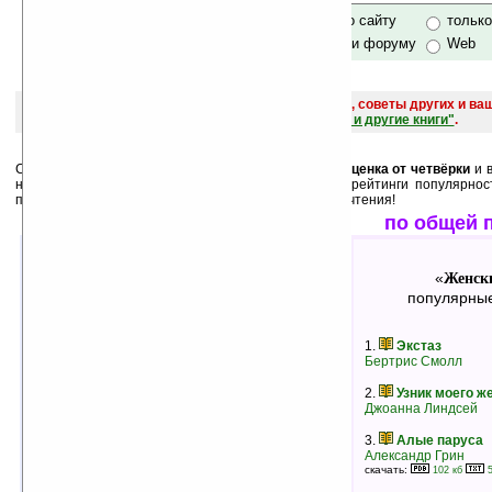
только по сайту
тольк
по сайту и форуму
Web
поиск
и обсуждение книг, новых, старых, лучших, советы других и ва
САЙТА "Книги, книги, и другие книги"
.
Среди лучших ниже перечислены книги, у которых
оценка от четвёрки
и в
них как
минимум 3 человека
. А также месячные рейтинги популярнос
пользователей. Выбирайте, и оценивайте после прочтения!
лучшие по оценкам
по общей 
Женские романы
Женск
«
»
«
лучшие книги в жанре
популярные
1.
Спичка
1.
Экстаз
Сьюзен Элизабет Филлипс
Бертрис Смолл
рейтинг:
оценка 5 (13 чел.)
2.
Узник моего ж
2.
Кольцо
Джоанна Линдсей
Даниэла Стил
рейтинг:
оценка 5 (13 чел.)
3.
Алые паруса
Александр Грин
3.
Сделка с дьяволом
скачать:
102 кб
5
Жюльетта Бенцони