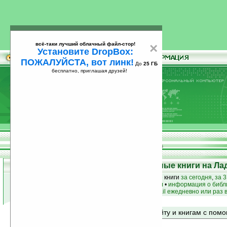
всё-таки лучший облачный файл-стор!
×
Установите DropBox:
ПОЖАЛУЙСТА, вот линк!
До
25 ГБ
бесплатно, приглашая друзей!
Установите
всё-таки лучший облачный файл-стор!
DropBox: ПОЖАЛУЙСТА, вот линк!
До
25
бесплатно, приглашая друзей!
ГБ
Top 50: Лучшие и популярные книги на Ла
лучшие книги
•
популярные книги
• новые книги
за сегодня
,
за 3
книги по жанру
•
книги по авторам
•
информация о библ
простые
анонсы новых книг
на email ежедневно или раз 
Поиск по сайту и книгам с по