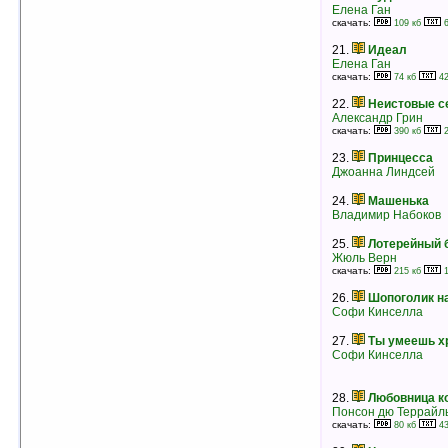
рейтинг:
оценка 5 (7 чел.)
Елена Ган
скачать:
109 кб
6
16.
Благоухание роз
21.
Идеал
Барбара Картленд
Елена Ган
рейтинг:
оценка 5 (6 чел.)
скачать:
74 кб
42
17.
Замок на скале
22.
Неистовые с
Симона Вилар
Александр Грин
рейтинг:
оценка 5 (6 чел.)
скачать:
390 кб
2
18.
Колесо судьбы
23.
Принцесса
Даниэла Стил
Джоанна Линдсей
рейтинг:
оценка 5 (6 чел.)
24.
Машенька
19.
Жить дальше
Владимир Набоков
Даниэла Стил
рейтинг:
оценка 5 (6 чел.)
25.
Лотерейный 
Жюль Верн
20.
Какая еще любовь?
скачать:
215 кб
1
Кейси Майклз
рейтинг:
оценка 5 (6 чел.)
26.
Шопоголик н
Софи Кинселла
21.
Леди, будьте паинькой
Сьюзен Элизабет Филлипс
27.
Ты умеешь х
рейтинг:
оценка 5 (6 чел.)
Софи Кинселла
22.
Калейдоскоп II
Даниэла Стил
28.
Любовница к
рейтинг:
оценка 5 (6 чел.)
Понсон дю Террайл
скачать:
23.
Леди и разбойник
80 кб
43
Барбара Картленд