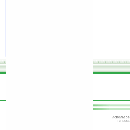
48.
Царица Пальмиры II
Бертрис Смолл
рейтинг:
оценка 5 (4 чел.)
49.
Девушка с приветом
Наталья Нестерова
рейтинг:
оценка 5 (4 чел.)
50.
Обещание
Мэй Макголдрик
рейтинг:
оценка 5 (4 чел.)
поддержите
Ладошки
Использов
гиперс