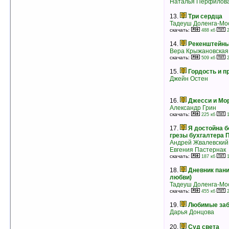
Наталья Перфилов
Сьюзен Элизабет Филлипс
рейтинг:
оценка 5 (9 чел.)
13.
Три сердца
Тадеуш Доленга-Мо
8.
Невольница любви I
скачать:
488 кб
2
Бертрис Смолл
рейтинг:
оценка 5 (8 чел.)
14.
Рекенштейн
Вера Крыжановская
9.
Завоевание
скачать:
509 кб
2
Джуд Деверо
рейтинг:
оценка 5 (8 чел.)
15.
Гордость и 
Джейн Остен
10.
Желанная
Вирджиния Хенли
рейтинг:
оценка 5 (8 чел.)
16.
Джесси и Мо
Александр Грин
11.
Звезда для Наполеона
скачать:
225 кб
1
Жюльетта Бенцони
рейтинг:
оценка 5 (8 чел.)
17.
Я достойна б
грезы бухгалтера 
12.
Нежная осада
Андрей Жвалевский
Бертрис Смолл
Евгения Пастернак
рейтинг:
оценка 5 (7 чел.)
скачать:
187 кб
1
13.
Царица Пальмиры I
18.
Дневник пани
Бертрис Смолл
любви)
рейтинг:
оценка 5 (7 чел.)
Тадеуш Доленга-Мо
14.
Жар небес
скачать:
455 кб
2
Сандра Браун
19.
Любимые заб
рейтинг:
оценка 5 (7 чел.)
Дарья Донцова
15.
Ночь с принцем
Сабрина Джеффрис
20.
Суд света