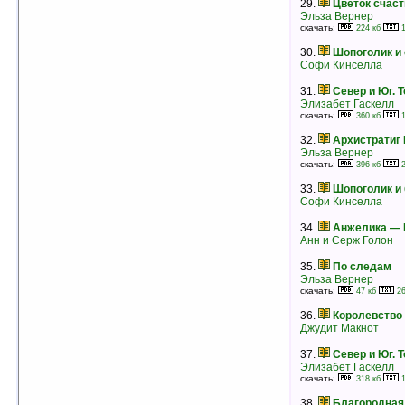
29.
Цветок счаст
рейтинг:
оценка 5 (6 чел.)
Эльза Вернер
скачать:
24.
Жажда возмездия
224 кб
1
Жюльетта Бенцони
30.
Шопоголик и 
рейтинг:
оценка 5 (6 чел.)
Софи Кинселла
25.
Фьора и Папа Римский
Жюльетта Бенцони
31.
Север и Юг. Т
рейтинг:
оценка 5 (6 чел.)
Элизабет Гаскелл
скачать:
360 кб
1
26.
Шансы I
Джеки Коллинз
32.
Архистратиг
рейтинг:
оценка 5 (6 чел.)
Эльза Вернер
скачать:
396 кб
2
27.
Язон четырех морей
Жюльетта Бенцони
33.
Шопоголик и
рейтинг:
оценка 5 (6 чел.)
Софи Кинселла
34.
Анжелика — 
28.
Неожиданный роман
Анн и Серж Голон
Даниэла Стил
рейтинг:
оценка 5 (6 чел.)
35.
По следам
Эльза Вернер
29.
Французский шелк II
скачать:
47 кб
26
Сандра Браун
рейтинг:
оценка 5 (6 чел.)
36.
Королевство 
Джудит Макнот
30.
Розы от киллера
Сандра Браун
37.
Север и Юг. Т
рейтинг:
оценка 5 (6 чел.)
Элизабет Гаскелл
скачать:
318 кб
1
31.
Мое сердце II
Бертрис Смолл
38.
Благородная