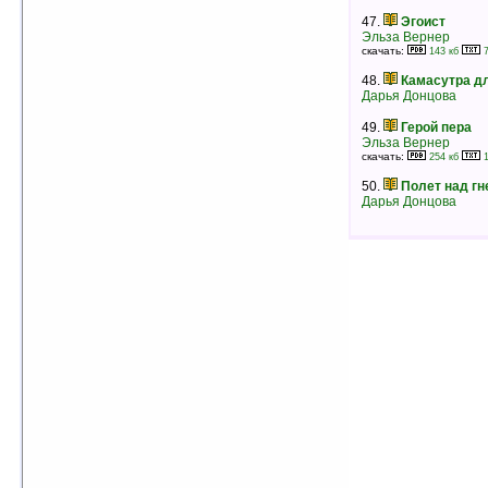
47.
Эгоист
40.
Зонтик для дельфина
Эльза Вернер
Дарья Калинина
скачать:
143 кб
7
рейтинг:
оценка 5 (5 чел.)
48.
Камасутра д
41.
Любовь на все времена I
Дарья Донцова
Бертрис Смолл
рейтинг:
оценка 5 (4 чел.)
49.
Герой пера
Эльза Вернер
42.
Любовь на все времена II
скачать:
254 кб
1
Бертрис Смолл
рейтинг:
оценка 5 (4 чел.)
50.
Полет над г
Дарья Донцова
43.
Любовь на все времена III
Бертрис Смолл
рейтинг:
оценка 5 (4 чел.)
44.
Черно-белый танец
Сергей Литвинов
Анна Литвинова
рейтинг:
оценка 5 (4 чел.)
45.
Неповторимый
Шеннон Дрейк
рейтинг:
оценка 5 (4 чел.)
46.
Неистовая принцесса
Шеннон Дрейк
рейтинг:
оценка 5 (4 чел.)
47.
Ярче солнца
Джулия Куин
рейтинг:
оценка 5 (4 чел.)