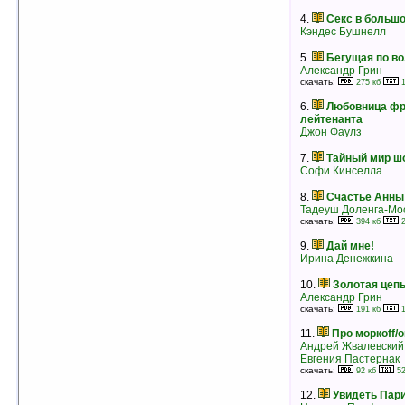
рейтинг:
оценка 5 (12 чел.)
4.
Секс в больш
Кэндес Бушнелл
5.
Бегущая по в
Александр Грин
скачать:
275 кб
1
6.
Любовница фр
лейтенанта
Джон Фаулз
7.
Тайный мир ш
Софи Кинселла
8.
Счастье Анны
Тадеуш Доленга-Мо
скачать:
394 кб
2
9.
Дай мне!
4.
Скандальная невеста
Ирина Денежкина
Саманта Джеймс
рейтинг:
оценка 5 (11 чел.)
10.
Золотая цеп
Александр Грин
5.
Поцелуй ангела. Том 1
скачать:
191 кб
1
Сьюзен Элизабет Филлипс
рейтинг:
оценка 5 (11 чел.)
11.
Про моркoff/o
Андрей Жвалевский
6.
Пламя и цветок
Евгения Пастернак
Кэтлин Вудивисс
скачать:
92 кб
52
рейтинг:
оценка 5 (10 чел.)
12.
Увидеть Пари
7.
Поцелуй ангела. Том 2