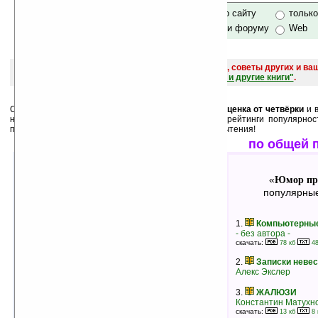
только по сайту
тольк
по сайту и форуму
Web
поиск
и обсуждение книг, новых, старых, лучших, советы других и ва
САЙТА "Книги, книги, и другие книги"
.
Среди лучших ниже перечислены книги, у которых
оценка от четвёрки
и в
них как
минимум 3 человека
. А также месячные рейтинги популярнос
пользователей. Выбирайте, и оценивайте после прочтения!
лучшие по оценкам
по общей 
Юмор программистов
Юмор пр
«
»
«
лучшие книги в жанре
популярные
1.
Записки невесты программиста
1.
Компьютерные
Алекс Экслер
- без автора -
рейтинг:
оценка 4.6 (129 чел.)
скачать:
78 кб
48
2.
Если бы web-дизайнеры делали
2.
Записки неве
автомобили
Алекс Экслер
Алекс Экслер
рейтинг:
оценка 4.5 (9 чел.)
3.
ЖАЛЮЗИ
Константин Матухн
3.
Компьютерные анекдоты и истории
скачать:
13 кб
8 