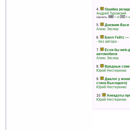
- без автора -
скачать:
78 кб
48 кб
рейтинг:
оценка 4.4 (30 чел.)
4.
Ошибка резид
Андрей Туровский
скачать:
7 кб
5 к
5.
Дневник Васи
Алекс Экслер
6.
Билл Гейтс 
- без автора -
7.
Если бы web-
автомобили
Алекс Экслер
8.
Вредные сове
Юрий Нестеренко
9.
Диалог у мони
стихи Высоцкого)
Юрий Нестеренко
4.
Дневник Васи Пупкина
Алекс Экслер
10.
Анекдоты пр
рейтинг:
оценка 4.3 (25 чел.)
Юрий Нестеренко
5.
Если бы программисты строили
дома...
Юрий Нестеренко
рейтинг:
оценка 4.2 (5 чел.)
6.
ЖАЛЮЗИ
Константин Матухно