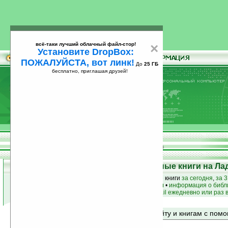
всё-таки лучший облачный файл-стор!
×
Установите DropBox:
ПОЖАЛУЙСТА, вот линк!
До
25 ГБ
бесплатно, приглашая друзей!
Установите
всё-таки лучший облачный файл-стор!
DropBox: ПОЖАЛУЙСТА, вот линк!
До
25
бесплатно, приглашая друзей!
ГБ
Top 50: Лучшие и популярные книги на Ла
лучшие книги
•
популярные книги
• новые книги
за сегодня
,
за 3
книги по жанру
•
книги по авторам
•
информация о библ
простые
анонсы новых книг
на email ежедневно или раз 
Поиск по сайту и книгам с по