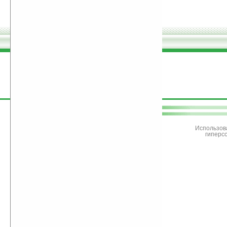
поддержите
Ладошки
Использов
гиперс