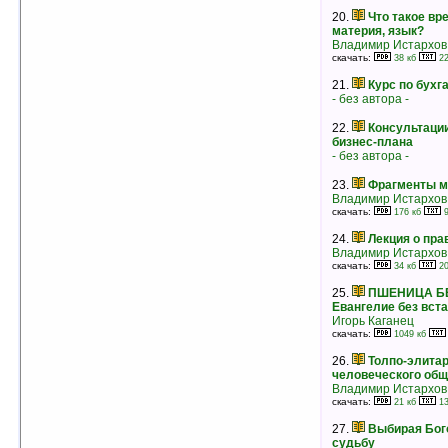
Владимир Леви
рейтинг:
оценка 4.8 (35 чел.)
20.
Что такое вр
материя, язык?
12.
Славянский ИМЕНОСЛОВ.
Владимир Истархов
Толковый Словарь КОЩУННИКА
скачать:
38 кб
22
Алексей Трехлебов
скачать:
84 кб
49 кб
21.
Курс по бухг
рейтинг:
оценка 4.8 (26 чел.)
- без автора -
13.
Как воспитывать родителей, или
22.
Консультаци
Новый нестандартный ребенок
бизнес-плана
Владимир Леви
- без автора -
рейтинг:
оценка 4.8 (22 чел.)
23.
Фрагменты м
14.
Наука радости
Владимир Истархов
Конкордия Антарова
скачать:
176 кб
9
рейтинг:
оценка 4.8 (21 чел.)
24.
Лекция о пра
15.
Полный курс лекций по русской
Владимир Истархов
истории. Часть 1
скачать:
34 кб
20
Сергей Федорович Платонов
скачать:
309 кб
170 кб
25.
ПШЕНИЦА БЕ
рейтинг:
оценка 4.8 (7 чел.)
Евангелие без вст
Игорь Каганец
16.
Воззвание к Славянам
скачать:
1049 кб
- без автора -
26.
Толпо-элита
скачать:
34 кб
19 кб
рейтинг:
оценка 4.8 (6 чел.)
человеческого общ
Владимир Истархов
17.
Маркетинговые войны
скачать:
21 кб
13
Эл Райс
Джек Траут
27.
Выбирая Бог
рейтинг:
оценка 4.7 (50 чел.)
судьбу