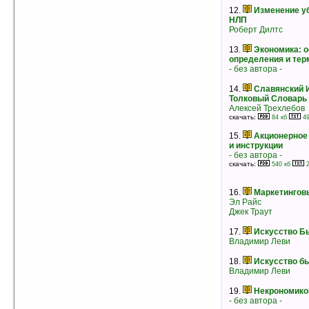
Владимир Истархов
12.
Изменение у
скачать:
5 кб
4 кб
рейтинг:
оценка 5 (3 чел.)
НЛП
Роберт Дилтс
6.
ОРУЖИЕ ГЕНОЦИДА: самоубийство
людей и его механизмы
13.
Экономика: о
- без автора -
определения и те
скачать:
226 кб
126 кб
- без автора -
рейтинг:
оценка 5 (3 чел.)
14.
Славянский
7.
Что попадает в нас через иглу?
Толковый Словар
Проблема патогенного загрязнения
Алексей Трехлебов
вакцин
скачать:
84 кб
49
- без автора -
скачать:
44 кб
28 кб
15.
Акционерное
рейтинг:
оценка 5 (3 чел.)
и инструкции
- без автора -
8.
Что такое масонство?
скачать:
Владимир Истархов
540 кб
2
скачать:
12 кб
8 кб
рейтинг:
оценка 5 (3 чел.)
16.
Маркетингов
9.
Сионизм и структура власти тайного
Эл Райс
мирового правительства
Джек Траут
Владимир Истархов
скачать:
4 кб
3 кб
17.
Искусство Б
рейтинг:
оценка 5 (3 чел.)
Владимир Леви
10.
Фрагменты мировой истории
18.
Искусство б
Владимир Истархов
Владимир Леви
скачать:
176 кб
99 кб
рейтинг:
оценка 5 (3 чел.)
19.
Некрономико
11.
Искусство быть другим
- без автора -