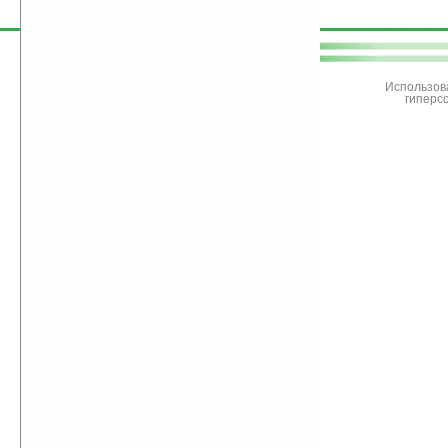
поддержите
Ладошки
Использов
гиперс