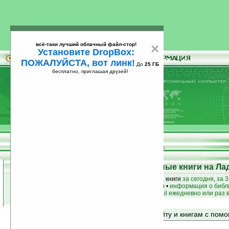
всё-таки лучший облачный файл-стор!
×
Установите DropBox:
ПОЖАЛУЙСТА, вот линк!
До
25 ГБ
бесплатно, приглашая друзей!
Установите
всё-таки лучший облачный файл-стор!
DropBox: ПОЖАЛУЙСТА, вот линк!
До
25
бесплатно, приглашая друзей!
ГБ
Top 50: Лучшие и популярные книги на Ла
лучшие книги
•
популярные книги
• новые книги
за сегодня
,
за 3
книги по жанру
•
книги по авторам
•
информация о библ
простые
анонсы новых книг
на email ежедневно или раз 
Поиск по сайту и книгам с по