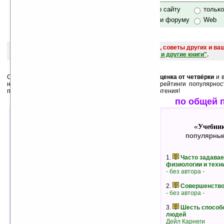
только по сайту
тольк
по сайту и форуму
Web
поиск
и обсуждение книг, новых, старых, лучших, советы других и ва
САЙТА "Книги, книги, и другие книги"
.
Среди лучших ниже перечислены книги, у которых
оценка от четвёрки
и в
них как
минимум 3 человека
. А также месячные рейтинги популярнос
пользователей. Выбирайте, и оценивайте после прочтения!
лучшие по оценкам
по общей 
Учебники, обучение
Учебник
«
»
«
лучшие книги в жанре
популярные
1.
Что такое время, пространство,
1.
Часто задава
материя, язык?
физиологии и техн
Владимир Истархов
- без автора -
скачать:
38 кб
22 кб
рейтинг:
оценка 5 (7 чел.)
2.
Совершенство
- без автора -
2.
Катехизис Русского в России.
Руководство Русских мудрецов
3.
Шесть способо
- без автора -
людей
скачать:
22 кб
13 кб
Дейл Карнеги
рейтинг:
оценка 5 (7 чел.)