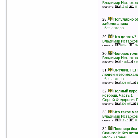
Владимир Истархов
18.
Искусство Быть Собой
скачать:
13 кб
8 
Владимир Леви
рейтинг:
оценка 4.7 (47 чел.)
28.
Популярно о
19.
Изменение убеждений с помощью
заболеваниях
НЛП
- без автора -
Роберт Дилтс
рейтинг:
оценка 4.7 (20 чел.)
29.
Что делать?
Владимир Истархов
20.
Занимательная физика. Книга 2
скачать:
68 кб
39
Яков Перельман
рейтинг:
оценка 4.7 (19 чел.)
30.
Человек тол
Владимир Истархов
21.
Социальное прогнозирование
скачать:
7 кб
5 к
Игорь Бестужев-Лада
рейтинг:
оценка 4.7 (8 чел.)
31.
ОРУЖИЕ ГЕН
людей и его меха
22.
Web-дизайн: Тонкости, хитрости и
- без автора -
секреты
скачать:
226 кб
1
Борис Леонтьев
рейтинг:
оценка 4.7 (8 чел.)
32.
Полный курс 
истории. Часть 1
23.
Опыт дурака, или ключ к
Сергей Федорович 
прозрению. Как избавиться от очков
скачать:
309 кб
1
Мирзакарим Норбеков
рейтинг:
оценка 4.6 (122 чел.)
33.
Что такое ма
Владимир Истархов
24.
Книга для родителей
скачать:
12 кб
8 
Антон Макаренко
рейтинг:
оценка 4.6 (24 чел.)
34.
Пшениця без 
Євангеліє без вста
25.
Блондинка за рулем
Игорь Каганец