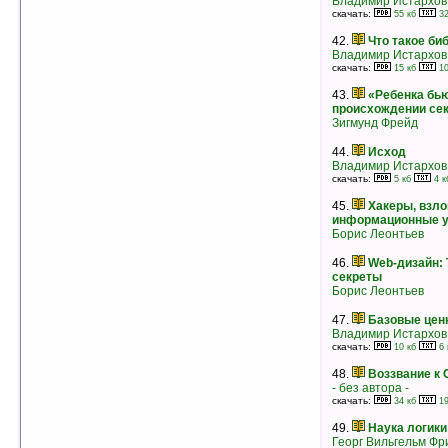
Владимир Истархов
32.
Совершенствование памяти
скачать:
55 кб
32
- без автора -
рейтинг:
оценка 4.4 (74 чел.)
42.
Что такое би
Владимир Истархов
33.
Наука логики
скачать:
15 кб
10
Георг Вильгельм Фридрих Гегель
рейтинг:
оценка 4.4 (22 чел.)
43.
«Ребенка бью
происхождении се
34.
«Ребенка бьют»: к вопросу о
Зигмунд Фрейд
происхождении сексуальных извращений
Зигмунд Фрейд
44.
Исход
рейтинг:
оценка 4.4 (10 чел.)
Владимир Истархов
скачать:
5 кб
4 к
35.
Консультации по составлению
бизнес-плана
45.
Хакеры, взло
- без автора -
информационные 
рейтинг:
оценка 4.3 (23 чел.)
Борис Леонтьев
36.
Тонкости, хитрости и секреты
46.
Web-дизайн: 
Internet
секреты
Борис Леонтьев
Борис Леонтьев
рейтинг:
оценка 4.3 (17 чел.)
37.
Пшениця без куколю. Хрестове
47.
Базовые цен
Євангеліє без вставок і спотворень
Владимир Истархов
Игорь Каганец
скачать:
10 кб
6 
скачать:
1052 кб
585 кб
рейтинг:
оценка 4.3 (8 чел.)
48.
Воззвание к
- без автора -
38.
Воля за пределами воли. Часть I
скачать:
34 кб
19
Алексей Маслов
рейтинг:
оценка 4.3 (6 чел.)
49.
Наука логики
Георг Вильгельм Фр