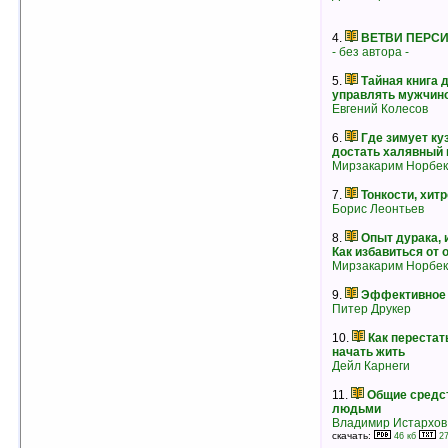
3.
ПШЕНИЦА БЕЗ КУКОЛЯ. Хрестово
4.
BЕТВИ ПЕРС
Евангелие без вставок и искажений
- без автора -
Игорь Каганец
скачать:
1049 кб
578 кб
рейтинг:
оценка 5 (6 чел.)
5.
Тайная книга 
управлять мужчин
Евгений Колесов
6.
Где зимует ку
достать халявный
Мирзакарим Норбек
7.
Тонкости, хитр
Борис Леонтьев
8.
Опыт дурака, 
Как избавиться от 
Мирзакарим Норбек
9.
Эффективное 
Питер Друкер
10.
Как перестат
начать жить
4.
Выбирая Богов, — мы выбираем
Дейл Карнеги
судьбу
Владимир Истархов
11.
Общие средс
скачать:
13 кб
8 кб
людьми
рейтинг:
оценка 5 (4 чел.)
Владимир Истархов
5.
Исход
скачать:
46 кб
27