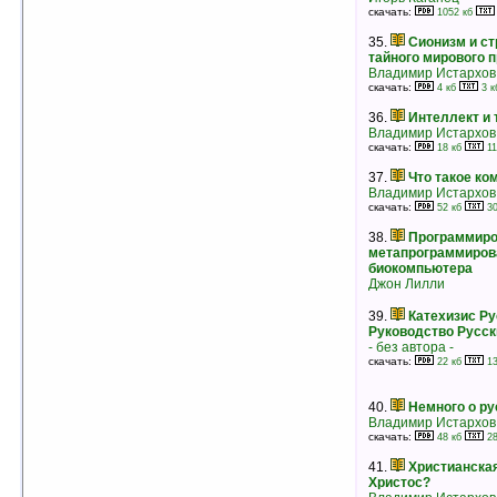
Анна Бялко
скачать:
1052 кб
рейтинг:
оценка 4.6 (11 чел.)
35.
Сионизм и ст
26.
Программирование и
тайного мирового 
метапрограммирование человеческого
Владимир Истархов
биокомпьютера
скачать:
4 кб
3 к
Джон Лилли
рейтинг:
оценка 4.6 (8 чел.)
36.
Интеллект и
Владимир Истархов
27.
Где зимует кузькина мать, или Как
скачать:
18 кб
11
достать халявный миллион решений
Мирзакарим Норбеков
37.
Что такое к
рейтинг:
оценка 4.5 (101 чел.)
Владимир Истархов
скачать:
52 кб
30
28.
Некрономикон
38.
Программиро
- без автора -
метапрограммиров
рейтинг:
оценка 4.5 (78 чел.)
биокомпьютера
Джон Лилли
29.
Как перестать беспокоиться и
начать жить
39.
Катехизис Ру
Дейл Карнеги
Руководство Русск
рейтинг:
оценка 4.5 (67 чел.)
- без автора -
скачать:
22 кб
13
30.
Занимательная физика. Книга 1
Яков Перельман
рейтинг:
оценка 4.5 (29 чел.)
40.
Немного о ру
Владимир Истархов
31.
Шесть способов располагать к себе
скачать:
48 кб
28
людей
Дейл Карнеги
41.
Христианская
рейтинг:
оценка 4.4 (159 чел.)
Христос?