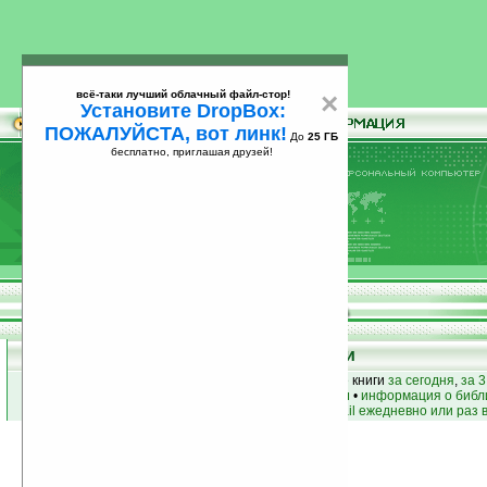
всё-таки лучший облачный файл-стор!
×
Установите DropBox:
ПОЖАЛУЙСТА, вот линк!
До
25 ГБ
бесплатно, приглашая друзей!
Установите
всё-таки лучший облачный файл-стор!
DropBox: ПОЖАЛУЙСТА, вот линк!
До
25
бесплатно, приглашая друзей!
ГБ
Книги
лучшие книги
•
популярные книги
• новые книги
за сегодня
,
за 3
книги по жанру
•
книги по авторам
•
информация о библ
простые
анонсы новых книг
на email ежедневно или раз 
Условия поиска:
Найдено
Жанр:
Детские
3493
Сортировка по дате, начиная с новых
книги