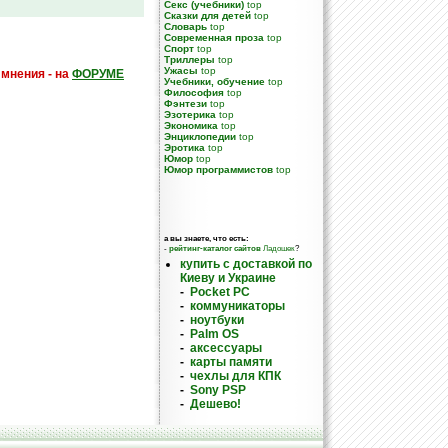
Секс (учебники)
top
Сказки для детей
top
Словарь
top
Современная проза
top
Спорт
top
Триллеры
top
Ужасы
top
 мнения - на
ФОРУМЕ
Учебники, обучение
top
Философия
top
Фэнтези
top
Эзотерика
top
Экономика
top
Энциклопедии
top
Эротика
top
Юмор
top
Юмор программистов
top
а вы знаете, что есть:
-
рейтинг-каталог сайтов
Ладошек
?
купить с доставкой по
Киеву и Украине
-
Pocket PC
-
коммуникаторы
-
ноутбуки
-
Palm OS
-
аксессуары
-
карты памяти
-
чехлы для КПК
-
Sony PSP
-
Дешево!