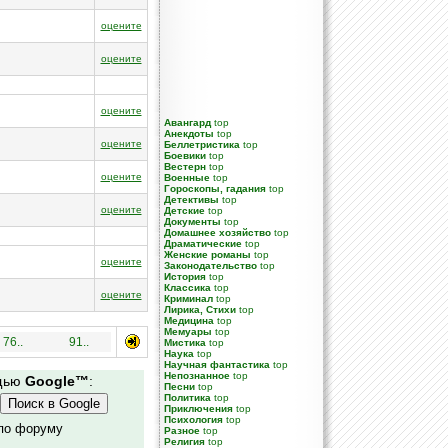
оцените
оцените
оцените
Авангард
top
Анекдоты
top
оцените
Беллетристика
top
Боевики
top
Вестерн
top
оцените
Военные
top
Гороскопы, гадания
top
Детективы
top
оцените
Детские
top
Документы
top
Домашнее хозяйство
top
Драматические
top
Женские романы
top
оцените
Законодательство
top
История
top
Классика
top
оцените
Криминал
top
Лирика, Стихи
top
Медицина
top
Мемуары
top
76..
91..
Мистика
top
Наука
top
Научная фантастика
top
Непознанное
top
ощью
Google™
:
Песни
top
Политика
top
Приключения
top
Психология
top
 по форуму
Разное
top
Религия
top