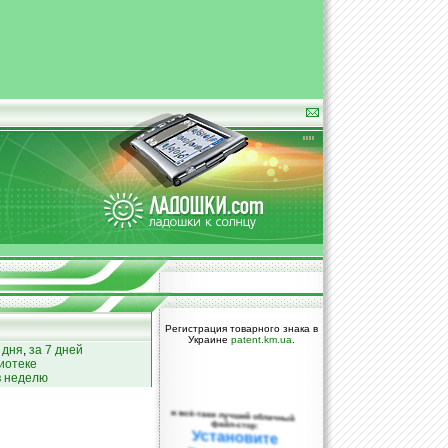
Регистрация товарного знака в
Украине
patent.km.ua
.
 дня
,
за 7 дней
иотеке
в неделю
и всё-таки лучший облачный
файл-стор:
Установите
DropBox уже
сегодня!
ПОЖАЛУЙСТА,