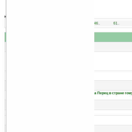
навигация:
1..
16..
31..
46..
61..
название
#
автор(ы)
1
Обратный рейс
Сергей Жемайтис
2
Побег
Сергей Жемайтис
3
Клипер «Орион»
Сергей Жемайтис
4
Подземное путешествие Алеши Перца [= Алеша Перец в стране гом
Сергей Жемайтис
5
Последний выстрел [= Налет «лапотников»]
Сергей Жемайтис
6
Поющие камни
Сергей Жемайтис
7
Дедушкин станок [= Дедушкина тайна]