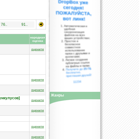
вот линк!
76..
91..
Автоматическая и
удобная
синхронизация
файлов на всех
народная
ваших устройствах;
оценка
Простое и
безопасное
совместное
оцените
использование
папок с друзьями и
коллегами;
Легкое создание
публичных ссылок
на файлы и папки;
25 ГБ
Получите до
бесплатно,
приглашая друзей!
оцените
11234
оцените
Жанры
ункулусов]
оцените
оцените
оцените
оцените