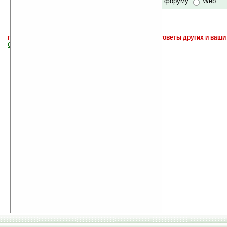
по сайту и форуму
Web
поиск
и обсуждение книг, новых, старых, лучших, советы других и ваши
САЙТА "Книги, книги, и другие книги"
.