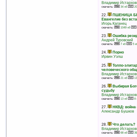
Владимир Истархов
15.
Серая мышь
скачать:
34 кб
20
Виль Липатов
рейтинг:
оценка 5 (7 чел.)
22.
ПШЕНИЦА БЕ
Евангелие без вст
Игорь Каганец
16.
Война. Книга 3
скачать:
1049 кб
Иван Стаднюк
рейтинг:
оценка 5 (7 чел.)
23.
Ошибка рези
Андрей Туровский
17.
Злой дух Ямбуя
скачать:
7 кб
5 к
Григорий Федосеев
рейтинг:
оценка 5 (6 чел.)
24.
Порно
Ирвин Уэлш
18.
Абсурды христианства
Владимир Истархов
25.
Толпо-элита
скачать:
8 кб
5 кб
человеческого общ
рейтинг:
оценка 5 (6 чел.)
Владимир Истархов
скачать:
21 кб
13
19.
Начало
Фазиль Искандер
26.
Выбирая Бог
рейтинг:
оценка 5 (6 чел.)
судьбу
Владимир Истархов
20.
Над Москвою небо чистое
скачать:
13 кб
8 
Геннадий Александрович Семенихин
рейтинг:
оценка 5 (6 чел.)
27.
НКВД: война
Александр Бушков
21.
Перекресток
Юрий Слепухин
рейтинг:
оценка 5 (6 чел.)
28.
Что делать?
Владимир Истархов
22.
ПШЕНИЦА БЕЗ КУКОЛЯ. Хрестово
скачать:
68 кб
39
Евангелие без вставок и искажений