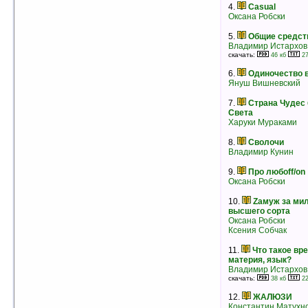
Нина Александровна Павлова
4.
Casual
рейтинг:
оценка 5 (13 чел.)
Оксана Робски
5.
Общие средст
Владимир Истархов
скачать:
46 кб
27
6.
Одиночество 
Януш Вишневский
7.
Страна Чудес 
Света
Харуки Мураками
8.
Сволочи
Владимир Кунин
9.
Про любоff/on
Оксана Робски
10.
Zaмуж за ми
4.
Черная радуга [Полураспад]
высшего сорта
Евгений Наумов
Оксана Робски
рейтинг:
оценка 5 (10 чел.)
Ксения Собчак
5.
До свидания, овраг
11.
Что такое вр
Константин Сергиенко
материя, язык?
рейтинг:
оценка 5 (10 чел.)
Владимир Истархов
6.
Испанская баллада
скачать:
38 кб
22
Лион Фейхтвангер
12.
ЖАЛЮЗИ
рейтинг:
оценка 5 (8 чел.)
Константин Матухн