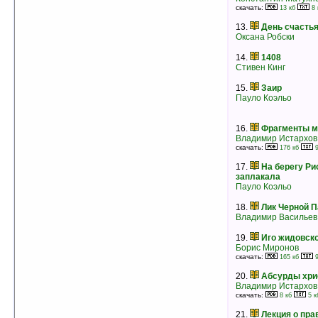
7.
Лицом к лицу
скачать:
13 кб
8 
Чингиз Айтматов
13.
День счастья
рейтинг:
оценка 5 (8 чел.)
Оксана Робски
8.
Дочь скульптора
Туве Янссон
14.
1408
рейтинг:
оценка 5 (8 чел.)
Стивен Кинг
9.
Земля Соленых Скал
15.
Заир
Сат-Ок
Пауло Коэльо
рейтинг:
оценка 5 (8 чел.)
10.
Мы идем по Восточному Саяну
16.
Фрагменты м
Григорий Федосеев
Владимир Истархов
рейтинг:
оценка 5 (7 чел.)
скачать:
176 кб
9
11.
Последний костер
17.
На берегу Ри
Григорий Федосеев
заплакала
рейтинг:
оценка 5 (7 чел.)
Пауло Коэльо
12.
Что такое время, пространство,
18.
Лик Черной 
материя, язык?
Владимир Васильев
Владимир Истархов
скачать:
38 кб
22 кб
рейтинг:
оценка 5 (7 чел.)
19.
Иго жидовск
Борис Миронов
13.
Вратарь республики. Часть I
скачать:
165 кб
9
Лев Кассиль
рейтинг:
оценка 5 (7 чел.)
20.
Абсурды хри
Владимир Истархов
14.
Мсье Ибрагим и цветы Корана
скачать:
8 кб
5 к
Эрик-Эмманюэль Шмитт
рейтинг:
оценка 5 (7 чел.)
21.
Лекция о пра