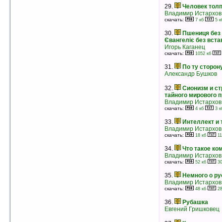
Игорь Каганец
29.
Человек тол
скачать:
1049 кб
578 кб
Владимир Истархов
рейтинг:
оценка 5 (6 чел.)
скачать:
7 кб
5 к
23.
Ранние журавли
30.
Пшениця без 
Чингиз Айтматов
Євангеліє без вста
рейтинг:
оценка 5 (6 чел.)
Игорь Каганец
24.
Идущие в ночи
скачать:
1052 кб
Александр Проханов
31.
По ту сторон
рейтинг:
оценка 5 (6 чел.)
Александр Бушков
25.
Спокойствие
Евгений Гришковец
32.
Сионизм и ст
рейтинг:
оценка 5 (6 чел.)
тайного мирового 
Владимир Истархов
26.
Таинственные следы
скачать:
4 кб
3 к
Сат-Ок
рейтинг:
оценка 5 (5 чел.)
33.
Интеллект и
Владимир Истархов
27.
Карьер
скачать:
18 кб
11
Василь Быков
рейтинг:
оценка 5 (5 чел.)
34.
Что такое к
Владимир Истархов
скачать:
52 кб
30
28.
Шла собака по роялю
Виктория Токарева
35.
Немного о ру
рейтинг:
оценка 5 (5 чел.)
Владимир Истархов
скачать:
48 кб
28
29.
«Иди ко Мне»
Нина Александровна Павлова
36.
Рубашка
рейтинг:
оценка 5 (5 чел.)
Евгений Гришковец
30.
Остров Робинзона