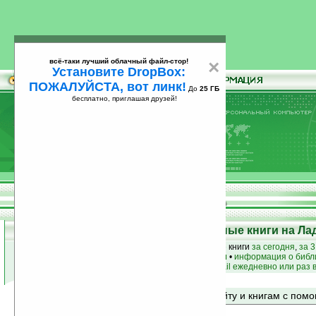
всё-таки лучший облачный файл-стор!
×
Установите DropBox:
ПОЖАЛУЙСТА, вот линк!
До
25 ГБ
бесплатно, приглашая друзей!
Установите
всё-таки лучший облачный файл-стор!
DropBox: ПОЖАЛУЙСТА, вот линк!
До
25
бесплатно, приглашая друзей!
ГБ
Top 50: Лучшие и популярные книги на Ла
лучшие книги
•
популярные книги
• новые книги
за сегодня
,
за 3
книги по жанру
•
книги по авторам
•
информация о библ
простые
анонсы новых книг
на email ежедневно или раз 
Поиск по сайту и книгам с по