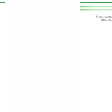
поддержите
Ладошки
Использов
гиперс