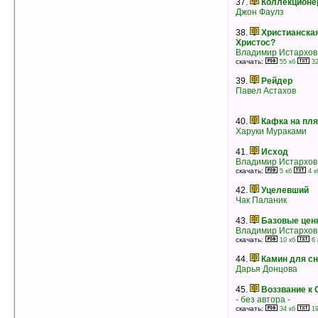
37.
Коллекционе
Аркадий Фидлер
Джон Фаулз
рейтинг:
оценка 5 (5 чел.)
38.
Христианская
31.
Белый Ягуар
Христос?
Аркадий Фидлер
Владимир Истархов
рейтинг:
оценка 5 (5 чел.)
скачать:
55 кб
32
32.
Гиппопотам
39.
Рейдер
Стивен Фрай
Павел Астахов
рейтинг:
оценка 5 (5 чел.)
33.
Тысячекрылый журавль (сборник)
40.
Кафка на пл
Ясунари Кавабата
Харуки Мураками
рейтинг:
оценка 5 (5 чел.)
34.
Дети
41.
Исход
Эна Трамп
Владимир Истархов
рейтинг:
оценка 5 (5 чел.)
скачать:
5 кб
4 к
35.
Псалом
42.
Уцелевший
Фридрих Горенштейн
Чак Паланик
рейтинг:
оценка 5 (5 чел.)
43.
Базовые цен
36.
Гипсовый трубач: дубль два
Владимир Истархов
Юрий Поляков
скачать:
10 кб
6 
рейтинг:
оценка 5 (5 чел.)
44.
Камин для сн
37.
Погребение ангела
Дарья Донцова
Евгений Гришковец
рейтинг:
оценка 5 (5 чел.)
45.
Воззвание к
- без автора -
38.
Ученые Сказки
скачать:
34 кб
19
Феликс Кривин