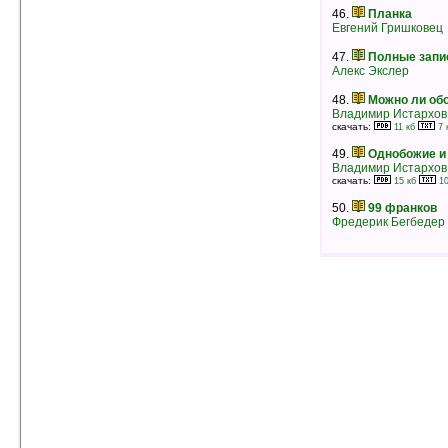
рейтинг:
оценка 5 (5 чел.)
46.
Планка
Евгений Гришковец
39.
Последний праздник
Евгений Гришковец
47.
Полные запи
рейтинг:
оценка 5 (5 чел.)
Алекс Экслер
48.
Можно ли обо
40.
Новеченто (1900-й)
Владимир Истархов
Алессандро Барикко
скачать:
11 кб
7 
рейтинг:
оценка 5 (5 чел.)
49.
Однобожие и
41.
Птица Уксюр
Владимир Истархов
Игорь Гергенредер
скачать:
15 кб
10
рейтинг:
оценка 5 (5 чел.)
50.
99 франков
42.
Тайна старого Сагамора
Фредерик Бегбедер
Сат-Ок
рейтинг:
оценка 5 (4 чел.)
43.
Тропою испытаний
Григорий Федосеев
рейтинг:
оценка 5 (4 чел.)
44.
Тереза Батиста, уставшая воевать
[= Тереза Батиста, Сладкий Мед и Отвага]
Жоржи Амаду
рейтинг:
оценка 5 (4 чел.)
45.
Выбирая Богов, — мы выбираем
судьбу
Владимир Истархов
скачать:
13 кб
8 кб
рейтинг:
оценка 5 (4 чел.)