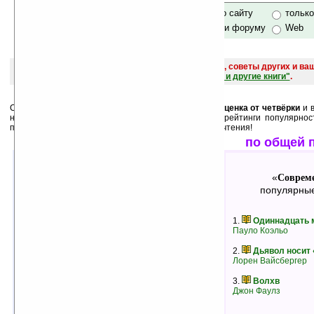
только по сайту
тольк
по сайту и форуму
Web
поиск
и обсуждение книг, новых, старых, лучших, советы других и ва
САЙТА "Книги, книги, и другие книги"
.
Среди лучших ниже перечислены книги, у которых
оценка от четвёрки
и в
них как
минимум 3 человека
. А также месячные рейтинги популярнос
пользователей. Выбирайте, и оценивайте после прочтения!
лучшие по оценкам
по общей 
Современная проза
Совреме
«
»
«
лучшие книги в жанре
популярные
1.
Не кричи, волки!
1.
Одиннадцать 
Фарли Моуэт
Пауло Коэльо
рейтинг:
оценка 5 (22 чел.)
2.
Дьявол носит
2.
Первый учитель
Лорен Вайсбергер
Чингиз Айтматов
рейтинг:
оценка 5 (15 чел.)
3.
Волхв
Джон Фаулз
3.
Михайлов день, или спор о том, кто
сильнее: Михаил Архангел или Ельцин?