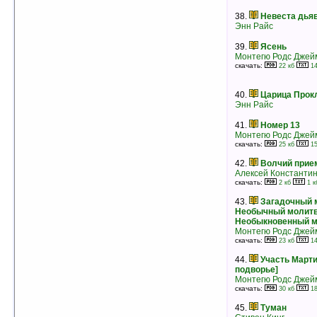
Роберт Маккаммон
38.
Невеста дья
рейтинг:
оценка 5 (3 чел.)
Энн Райс
32.
Плохая земля
39.
Ясень
Сергей Болотников
Монтегю Родс Джей
рейтинг:
оценка 5 (3 чел.)
скачать:
22 кб
14
33.
Графские развалины
Виктор Точинов
40.
Царица Прок
рейтинг:
оценка 5 (3 чел.)
Энн Райс
34.
Наследники
Фрэнсис Пол Вилсон
41.
Номер 13
рейтинг:
оценка 5 (3 чел.)
Монтегю Родс Джей
скачать:
25 кб
15
35.
В гостях у Дракулы
Брэм Стокер
42.
Волчий при
рейтинг:
оценка 5 (3 чел.)
Алексей Константин
скачать:
2 кб
1 к
36.
Перекрестья
Фрэнсис Пол Вилсон
43.
Загадочный 
рейтинг:
оценка 5 (3 чел.)
Необычный молитв
Необыкновенный м
37.
В стиле рококо
Монтегю Родс Джей
Грэхем Мастертон
скачать:
23 кб
14
рейтинг:
оценка 5 (3 чел.)
44.
Участь Марти
38.
Самое жуткое приключение
подворье]
Роберт Лоуренс Стайн
Монтегю Родс Джей
рейтинг:
оценка 5 (3 чел.)
скачать:
30 кб
18
39.
Добыча
45.
Туман
Стив Перри