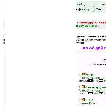
только по сайту
тольк
по сайту и форуму
Web
поиск
и обсуждение книг, новых, старых, лучших, советы других и ва
САЙТА "Книги, книги, и другие книги"
.
Среди лучших ниже перечислены книги, у которых
оценка от четвёрки
и в
них как
минимум 3 человека
. А также месячные рейтинги популярнос
пользователей. Выбирайте, и оценивайте после прочтения!
лучшие по оценкам
по общей 
Ужасы
У
«
»
«
лучшие книги в жанре
популярные
1.
Единственный выживший
1.
Упырь
Дин Кунц
Алексей Константин
рейтинг:
оценка 5 (8 чел.)
скачать:
97 кб
54
2.
Вамфири (сын Некроскопа)
2.
Семья вурдал
Брайан Ламли
Алексей Константин
рейтинг:
оценка 5 (7 чел.)
скачать:
39 кб
23
3.
Семья вурдалака
3.
I. Оно
Алексей Константинович Толстой
Стивен Кинг