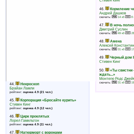
Стивен Кинг
Стефани Перри
рейтинг:
оценка 5 (3 чел.)
46.
Кормление ч
Андрей Дашков
скачать:
14 кб
8 
40.
Мертвым сном
Шарлин Харрис
47.
В ночь полн
рейтинг:
оценка 5 (3 чел.)
Дмитрий Суслин
скачать:
49 кб
28
41.
Челюсти
Питер Бенчли
48.
Амена
рейтинг:
оценка 5 (3 чел.)
Алексей Константин
скачать:
31 кб
17
42.
Дракула
Брэм Стокер
49.
Черный дом I
рейтинг:
оценка 4.9 (91 чел.)
Стивен Кинг
43.
Вампир Арман
50.
«Ты свистни 
Энн Райс
ждать...»
рейтинг:
оценка 4.9 (25 чел.)
Монтегю Родс Джей
скачать:
31 кб
19
44.
Некроскоп
Брайан Ламли
рейтинг:
оценка 4.9 (21 чел.)
45.
Корпорация «Бросайте курить»
Стивен Кинг
рейтинг:
оценка 4.9 (12 чел.)
46.
Цирк проклятых
Лорел Гамильтон
рейтинг:
оценка 4.9 (11 чел.)
47.
Натюрморт с воронами