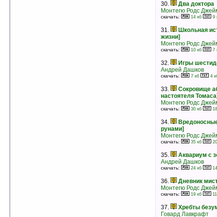
23.
Источник
30.
Два доктора
Брайан Ламли
Монтегю Родс Джей
рейтинг:
оценка 5 (3 чел.)
скачать:
14 кб
9 
24.
Сны ведьмы
31.
Школьная ист
Дмитрий Щербинин
жизни]
рейтинг:
оценка 5 (3 чел.)
Монтегю Родс Джей
скачать:
10 кб
7 
25.
Воин древнего мира
Брайан Ламли
32.
Игры шестид
рейтинг:
оценка 5 (3 чел.)
Андрей Дашков
скачать:
7 кб
4 к
26.
Человек, которого изрубили в куски
Эдгар Аллан По
33.
Сокровище аб
рейтинг:
оценка 5 (3 чел.)
настоятеля Томаса
Монтегю Родс Джей
27.
Жизнь мальчишки I
скачать:
30 кб
18
Роберт Маккаммон
рейтинг:
оценка 5 (3 чел.)
34.
Вредоносные
рунами]
Монтегю Родс Джей
28.
Ангел западного окна. Книга I
скачать:
35 кб
20
Густав Майринк
рейтинг:
оценка 5 (3 чел.)
35.
Аквариум с 
Андрей Дашков
29.
Тёмный Лес
скачать:
24 кб
14
Дмитрий Щербинин
рейтинг:
оценка 5 (3 чел.)
36.
Дневник мис
Монтегю Родс Джей
30.
Секционный зал номер четыре
скачать:
19 кб
11
Стивен Кинг
рейтинг:
оценка 5 (3 чел.)
37.
Хребты безу
Говард Лавкрафт
31.
Грим