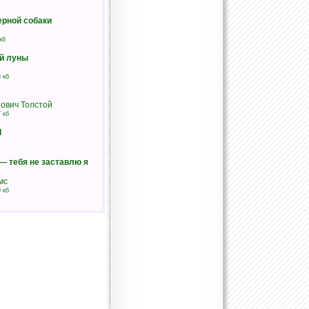
ерной собаки
кб
ой луны
 кб
ович Толстой
 кб
I
— тебя не заставлю я
мс
 кб