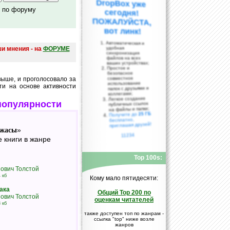
о по форуму
вот линк!
Автоматическая и
ши мнения - на
ФОРУМЕ
удобная
синхронизация
файлов на всех
ваших устройствах;
Простое и
безопасное
совместное
ыше, и проголосовало за
использование
ти на основе активности
папок с друзьями и
коллегами;
Легкое создание
популярности
публичных ссылок
на файлы и папки;
25 ГБ
Получите до
бесплатно,
приглашая друзей!
жасы
»
11234
 книги в жанре
Top 100s:
ович Толстой
 кб
Кому мало пятидесяти:
ака
Общий Top 200 по
ович Толстой
оценкам читателей
 кб
также доступен топ по жанрам -
ссылка "top" ниже возле
жанров