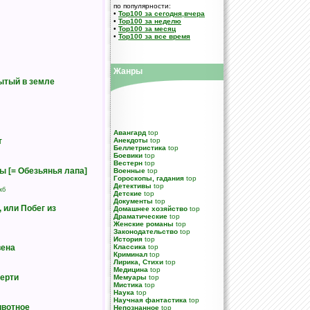
по популярности:
•
Top100 за сегодня,вчера
•
Top100 за неделю
•
Top100 за месяц
•
Top100 за все время
Жанры
ытый в земле
Авангард
top
т
Анекдоты
top
Беллетристика
top
Боевики
top
Вестерн
top
ы [= Обезьянья лапа]
Военные
top
Гороскопы, гадания
top
Детективы
top
кб
Детские
top
Документы
top
, или Побег из
Домашнее хозяйство
top
Драматические
top
Женские романы
top
Законодательство
top
История
top
вена
Классика
top
Криминал
top
Лирика, Стихи
top
Медицина
top
мерти
Мемуары
top
Мистика
top
Наука
top
Научная фантастика
top
вотное
Непознанное
top