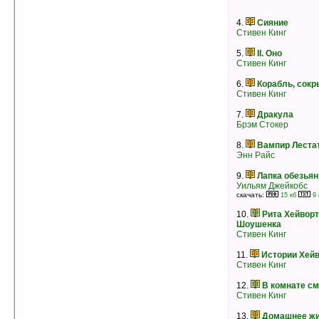
скачать:
39 кб
23 кб
рейтинг:
оценка 5 (7 чел.)
4.
Сияние
Стивен Кинг
5.
II. Оно
Стивен Кинг
6.
Корабль, сокр
Стивен Кинг
7.
Дракула
Брэм Стокер
8.
Вампир Леста
Энн Райс
9.
Лапка обезьян
Уильям Джейкобс
скачать:
15 кб
9 
4.
Упырь
10.
Рита Хейворт
Алексей Константинович Толстой
Шоушенка
скачать:
97 кб
54 кб
Стивен Кинг
рейтинг:
оценка 5 (7 чел.)
11.
Истории Хей
5.
Тварь внутри тебя
Стивен Кинг
Брайан Ламли
рейтинг:
оценка 5 (6 чел.)
12.
В комнате с
6.
Скрипка
Стивен Кинг
Энн Райс
рейтинг:
оценка 5 (6 чел.)
13.
Домашнее жи