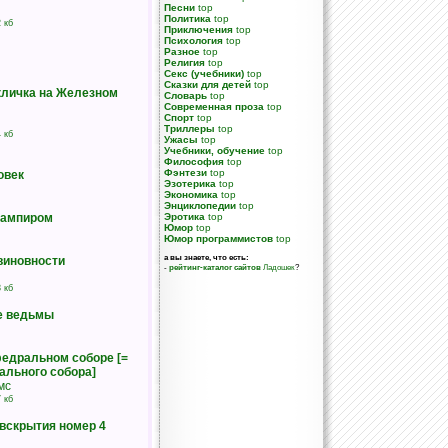
Песни
top
Политика
top
 кб
Приключения
top
Психология
top
Разное
top
Религия
top
Секс (учебники)
top
Сказки для детей
top
кличка на Железном
Словарь
top
Современная проза
top
Спорт
top
Триллеры
top
 кб
Ужасы
top
Учебники, обучение
top
Философия
top
Фэнтези
top
овек
Эзотерика
top
Экономика
top
Энциклопедии
top
вампиром
Эротика
top
Юмор
top
Юмор программистов
top
а вы знаете, что есть:
виновности
-
рейтинг-каталог сайтов
Ладошек
?
 кб
е ведьмы
федральном соборе [=
ального собора]
мс
 кб
вскрытия номер 4