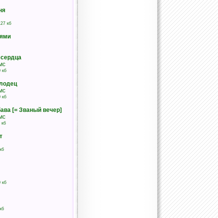
ня
27 кб
тями
 сердца
мс
 кб
лодец
мс
 кб
ава [= Званый вечер]
мс
 кб
т
кб
 кб
кб