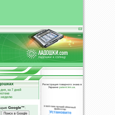
дошках
Регистрация товарного знака в
Украине
patent.km.ua
.
 дня
,
за 7 дней
иотеке
в неделю
и всё-таки лучший облачный
мощью
Google™
:
файл-стор:
Установите
DropBox уже
сегодня!
ПОЖАЛУЙСТА,