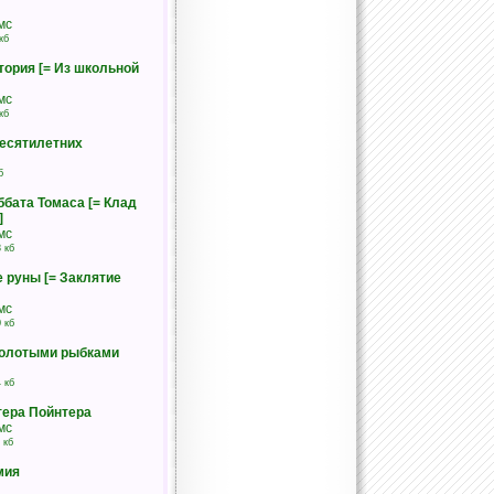
мс
кб
ория [= Из школьной
мс
кб
есятилетних
б
бата Томаса [= Клад
]
мс
 кб
 руны [= Заклятие
мс
 кб
золотыми рыбками
 кб
тера Пойнтера
мс
 кб
мия