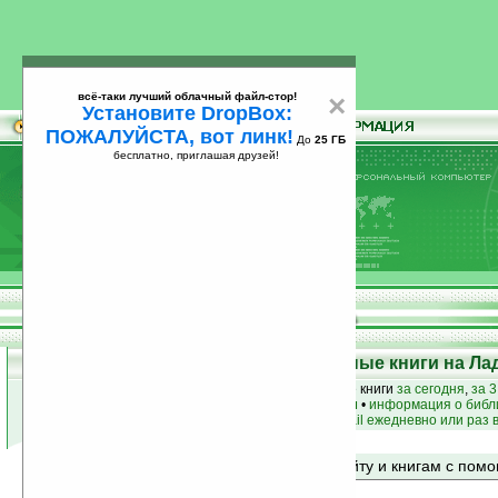
всё-таки лучший облачный файл-стор!
×
Установите DropBox:
ПОЖАЛУЙСТА, вот линк!
До
25 ГБ
бесплатно, приглашая друзей!
Установите
всё-таки лучший облачный файл-стор!
DropBox: ПОЖАЛУЙСТА, вот линк!
До
25
бесплатно, приглашая друзей!
ГБ
Top 50: Лучшие и популярные книги на Ла
лучшие книги
•
популярные книги
• новые книги
за сегодня
,
за 3
книги по жанру
•
книги по авторам
•
информация о библ
простые
анонсы новых книг
на email ежедневно или раз 
Поиск по сайту и книгам с по