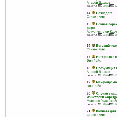
Андрей Дашков
7.
Психопат
скачать:
20 кб
12
Роберт Блох
рейтинг:
оценка 5 (6 чел.)
14.
Безнадега
Стивен Кинг
8.
Смертельный урок музыки
Роберт Лоуренс Стайн
15.
Ночная пере
рейтинг:
оценка 5 (5 чел.)
рифе
Артур Квиллер-Кауч
9.
Суеверный
скачать:
24 кб
14
Роберт Лоуренс Стайн
рейтинг:
оценка 5 (5 чел.)
16.
Бегущий чел
10.
Смертельный загар
Стивен Кинг
Роберт Лоуренс Стайн
рейтинг:
оценка 5 (5 чел.)
17.
Интервью с 
Энн Райс
11.
Бумеранг
Роберт Лоуренс Стайн
18.
Презумпция 
рейтинг:
оценка 5 (5 чел.)
Андрей Дашков
12.
Растение I
скачать:
93 кб
53
Стивен Кинг
19.
Мэйфейрски
рейтинг:
оценка 5 (5 чел.)
Энн Райс
13.
Ночной мир
Фрэнсис Пол Вилсон
20.
Случай в ка
рейтинг:
оценка 5 (5 чел.)
Из истории кафедр
Монтегю Родс Джей
14.
Двенадцатая койка
скачать:
28 кб
17
Дин Кунц
рейтинг:
оценка 5 (5 чел.)
21.
Комната для 
Стивен Кинг