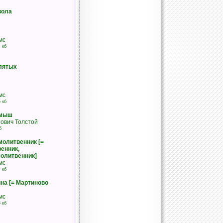
вола
мс
 кб
лятых
мс
 кб
емыш
ович Толстой
б
молитвенник [=
енник,
олитвенник]
мс
 кб
на [= Мартиново
мс
 кб