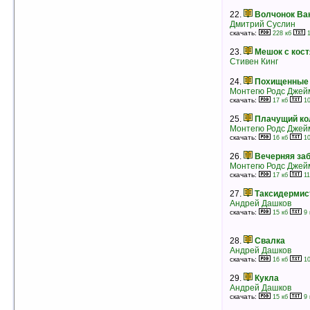
15.
Жизнь мальчишки II
Роберт Маккаммон
22.
Волчонок Ва
рейтинг:
оценка 5 (4 чел.)
Дмитрий Суслин
скачать:
228 кб
1
16.
Участь Эшеров
23.
Мешок с кос
Роберт Маккаммон
Стивен Кинг
рейтинг:
оценка 5 (4 чел.)
24.
Похищенные
17.
Валентайн
Монтегю Родс Джей
С. П. Сомтоу
скачать:
17 кб
10
рейтинг:
оценка 5 (4 чел.)
25.
Плачущий ко
18.
Маниту
Монтегю Родс Джей
Грэхем Мастертон
скачать:
16 кб
10
рейтинг:
оценка 5 (4 чел.)
26.
Вечерняя заб
19.
Дуэль
Монтегю Родс Джей
Ричард Матесон
скачать:
17 кб
11
рейтинг:
оценка 5 (4 чел.)
27.
Таксидермис
20.
Игры в воскрешение
Андрей Дашков
Ричард Лаймон
скачать:
15 кб
9 
рейтинг:
оценка 5 (3 чел.)
21.
Маска
28.
Свалка
Дин Кунц
Андрей Дашков
рейтинг:
оценка 5 (3 чел.)
скачать:
16 кб
10
22.
Скво
29.
Кукла
Брэм Стокер
Андрей Дашков
рейтинг:
оценка 5 (3 чел.)
скачать:
15 кб
9 