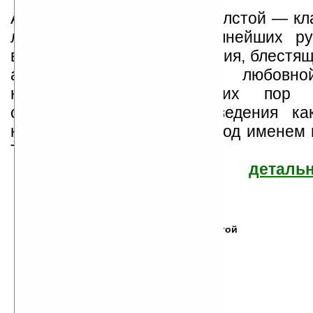
Алексей Константинович Толстой — кл
литературы, один из крупнейших ру
второй половины XIX столетия, блестящ
автор великолепной любовно
непревзойдённый до сих пор по
создававший свои произведения ка
настоящим именем, так и под именем 
Толстым вмес...
детальн
Алексей Константинович Толстой
Найдено
Все книги автора
30
книг