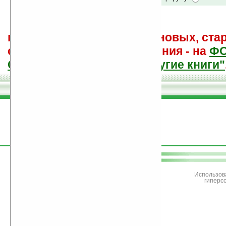
поиск
и обсуждение книг, новых, ста
советы других и ваши мнения - на
Ф
САЙТА "Книги, книги, и другие книги"
поддержите
Ладошки
Использов
гиперс