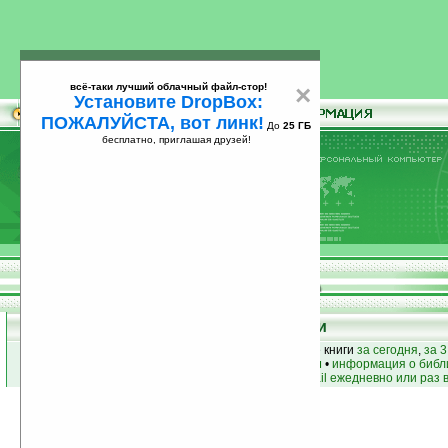
всё-таки лучший облачный файл-стор!
×
Установите DropBox:
ПОЖАЛУЙСТА, вот линк!
До
25 ГБ
бесплатно, приглашая друзей!
Установите
всё-таки лучший облачный файл-стор!
DropBox: ПОЖАЛУЙСТА, вот линк!
До
25
бесплатно, приглашая друзей!
ГБ
Книги
лучшие книги
•
популярные книги
• новые книги
за сегодня
,
за 3
книги по жанру
•
книги по авторам
•
информация о библ
простые
анонсы новых книг
на email ежедневно или раз 