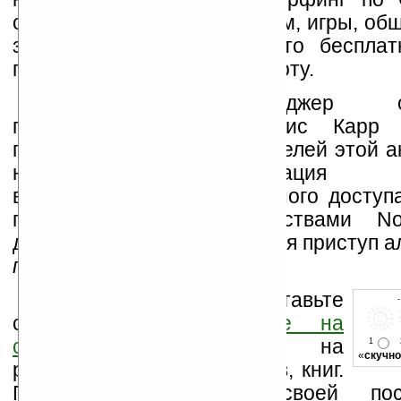
отправка электронных писем, игры, общ
загрузка музыки – все это беспла
поездки в школу или на работу.
Генеральный менеджер син
подразделения Nokia Крис Карр (
подчеркнул, что одной из целей этой а
наглядная демонстрация пр
высокоскоростного и удобного доступ
предоставляемого устройствами N
думали, что у Nokia случился приступ 
прим. ред.
)
Оцените новость и оставьте
свой комментарий
ниже на
странице
,
подпишитесь
на
1
«
скучно
рассылку новостей, файлов, книг.
Поддержите Ладошки своей посе