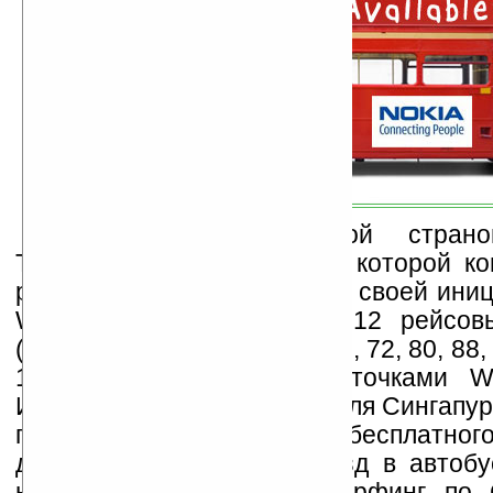
Сингапур стал первой страно
Тихоокеанского региона, в которой 
решила начать реализацию своей иниц
WiFi Zone. С этой целю 12 рейсов
(маршруты 12, 14, 30, 51, 65, 72, 80, 88,
179) были оборудованы точками Wi
Интернету. Теперь для жителя Сингапу
приобщиться к благам бесплатного
достаточно оплатить проезд в автобу
названных маршрутов. Серфинг по 