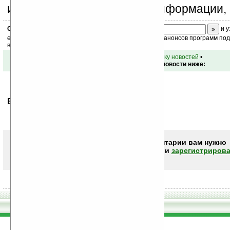
изучением коммерческой информации, 
Скоро
конкурс
с призами! Подпишитесь:
и у
ежедневный или еженедельный дайджест новостей, анонсов программ под 
ваш почтовый ящик.
•
вернуться к списку новостей
•
Обсуждение этой новости ниже:
Ваше мнение будет первым.
Чтобы писать комментарии вам нужно
авторизоваться (войти)
или
зарегистрирова