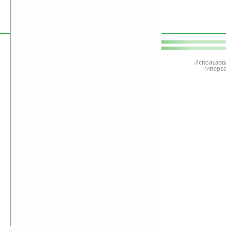
поддержите
Ладошки
Использов
гиперс