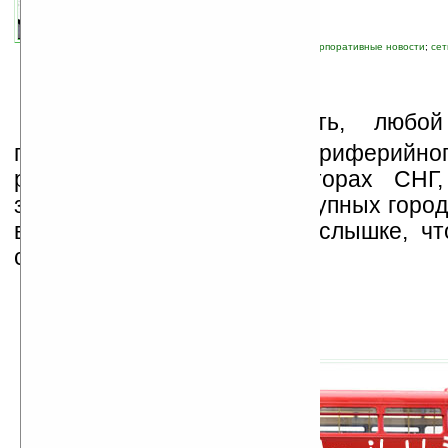
связанные темы:
Nokia
;
WiFi
;
интернет
;
корпоративные новости
;
сет
У
слышав эту новость, любой
пользователь из периферийно
расположенного на просторах СНГ,
завистью. У нас только в крупных город
во всех, известно не понаслышке, чт
сети.