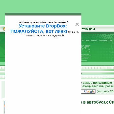
всё-таки лучший облачный файл-стор!
×
Установите DropBox:
ПОЖАЛУЙСТА, вот линк!
До
25 ГБ
бесплатно, приглашая друзей!
Установите
всё-таки лучший облачный файл-стор!
DropBox: ПОЖАЛУЙСТА, вот линк!
До
25
бесплатно, приглашая друзей!
ГБ
к началу раздела новостей
•
лучшие
новости
и
самые
популярные
н
простые
анонсы новостей
на email ежедневно или раз в
наш
на Google:
(
что такое R
Бесплатный WiFi от Nokia в автобусах С
12.11.2007 23:50
просмотров: сегодня 2, всего 3024
автор новости:
VMir