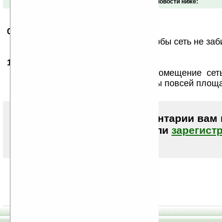
Обсуждение этой новости ниже:
09.10.2008
- SheipeR
16:54
главное мух вовремя выгонять, чтобы сеть не заб
14.10.2008
- zigzag18
09:02
При переходе из помещения в помещение сеть
если светодиоды не будут воткнуты повсей площа
Чтобы писать комментарии вам
авторизоваться (войти)
или
зарегист