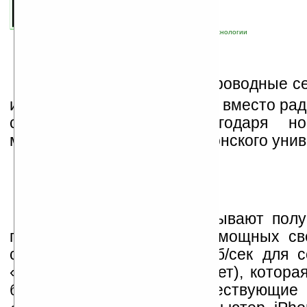
связанные темы:
WiFi
;
интернет
;
сети
;
технологии
В
скором времени беспроводные се
используется видимый свет, вместо рад
стать реальностью, благодаря но
миллионному проекту Бостонского унив
Исследователи рассчитывают полу
передачи данных на маломощных св
скоростями от 1 до 10 Мб/сек для с
«Smart Lighting» (Умный свет), котора
безопасной, чем существующие 