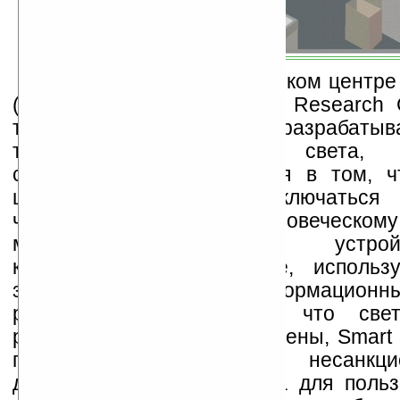
В новом исследовательском центре
(Smart Lighting Engineering Research 
трудиться 30 работников, разрабаты
технологию. Отличие света, и
светодиодами, заключается в том, ч
цифровой (может переключаться
частотой, незаметной человеческому
мерцание принимается устро
конвертируется в данные, использ
значительно меньший информационны
радиосети. По причине, что св
распространяться сквозь стены, Smart L
гораздо защищённее от несанкцио
доступа, чем Wi-Fi, правда для поль