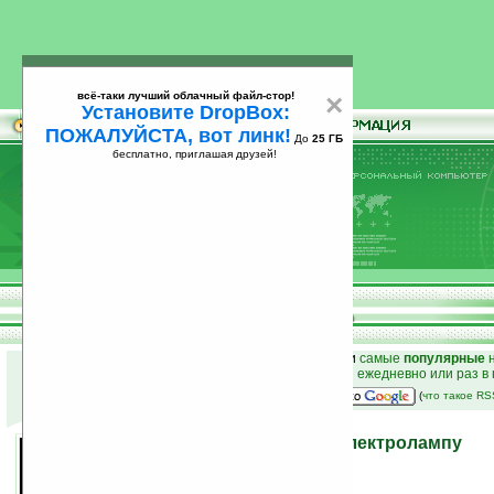
всё-таки лучший облачный файл-стор!
×
Установите DropBox:
ПОЖАЛУЙСТА, вот линк!
До
25 ГБ
бесплатно, приглашая друзей!
Установите
всё-таки лучший облачный файл-стор!
DropBox: ПОЖАЛУЙСТА, вот линк!
До
25
бесплатно, приглашая друзей!
ГБ
к началу раздела новостей
•
лучшие
новости
и
самые
популярные
н
простые
анонсы новостей
на email ежедневно или раз в
наш
на Google:
(
что такое R
Интернет придёт через электролампу
08.10.2008 13:29
просмотров: сегодня 3, всего 3242
автор новости:
EuGenEr