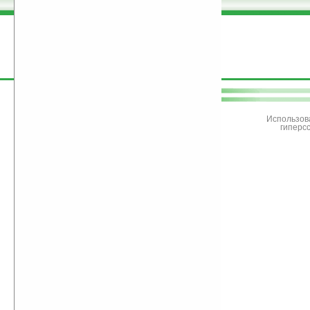
поддержите
Ладошки
Использов
гиперс