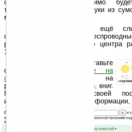
системой вам необходимо будет
телефоны, камеры и ноутбуки из сумо
могли соединиться.
На данный момент ещё сли
откладывать в закрома беспроводн
работа исследовательского центра р
10-летний срок.
Оцените новость и оставьте
- « о
свой комментарий
ниже на
странице
,
подпишитесь
на
1
«
скучно
рассылку новостей, файлов, книг.
Поддержите Ладошки своей посе
изучением коммерческой информации, 
Скоро
конкурс
с призами! Подпишитесь:
и у
ежедневный или еженедельный дайджест новостей, анонсов программ под 
ваш почтовый ящик.
•
вернуться к списку новостей
•