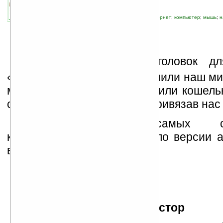
связанные темы:
SMS
;
изобретение
;
интернет
;
компьютер
;
мышь
;
н
фотоаппарат
В
есьма пафосный заголовок д
«Технологии, которые изменили наш м
мир, облегчили нам жизнь или кошель
сделали нас зависимыми, привязав нас 
Вот несколько самых суд
компьютерных технологий по версии а
веб-журнала techradar.com
Транзистор