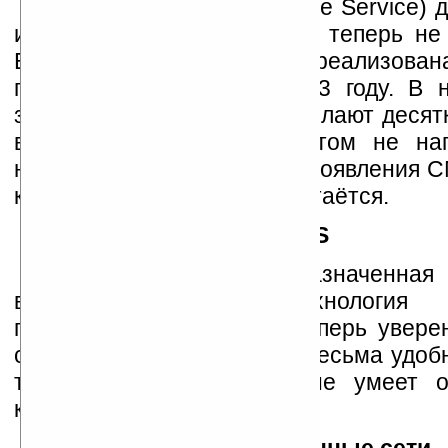
СМС (SMS Short Message Service) 
изменили нашу жизнь. Кто теперь н
Впервые идея СМС была реализован
практикантом Nokia в 1993 году. В
знаем людей, которые посылают десят
в день, абсолютно при этом не нап
настоящему пострадал от появления С
которому и так изрядно достаётся.
GPS
Первоначально предназначенная
военных целей технология г
позиционирования GPS, теперь уверен
себя и в мирной технике. Весьма удоб
тех, кто не любит или не умеет о
картами.