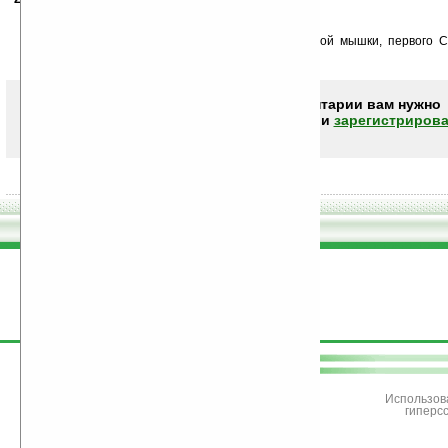
Мне ОЧЧЧЧень понравился этот обзор.
Спасибо!
Было интересно узнать некоторые даты — первой мышки, первого С
фотоаппарата». И даже неожиданно!
Чтобы писать комментарии вам нужно
авторизоваться (войти)
или
зарегистрирова
поддержите
Ладошки
Использов
гиперс