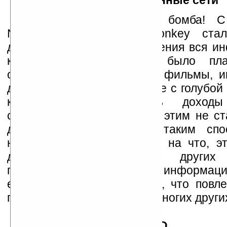
Файлообменные сети
Это была настоящая бомба! С
Napster, BitTorrent и eDonkey ста
доступна почти без исключения вся и
которую обычно нужно было пла
огромные деньги. Музыка, фильмы, и
другое лежало на «блюдечке с голубой 
кто перестал получать дохо
собственность, мириться с этим не с
дни скачивать что-либо таким спо
небезопасно. Несмотря ни на что, эт
дали толчок развитию других 
протоколам обмена информац
единичными компьютерами, что повле
появление Skype, iTunes и многих други
CCD