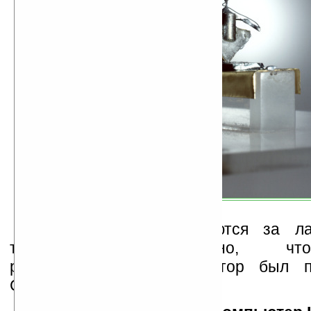
Несколько стран борются за л
транзисторов. Известно, ч
работоспособный транзистор был п
США.