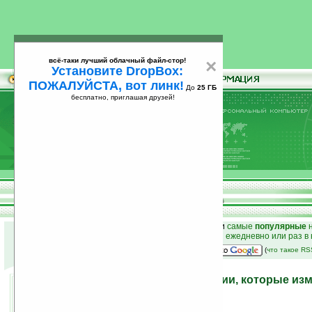
всё-таки лучший облачный файл-стор!
×
Установите DropBox:
ПОЖАЛУЙСТА, вот линк!
До
25 ГБ
бесплатно, приглашая друзей!
Установите
всё-таки лучший облачный файл-стор!
DropBox: ПОЖАЛУЙСТА, вот линк!
До
25
бесплатно, приглашая друзей!
ГБ
к началу раздела новостей
•
лучшие
новости
и
самые
популярные
н
простые
анонсы новостей
на email ежедневно или раз в
наш
на Google:
(
что такое R
Компьютерные технологии, которые из
25.10.2008 11:10
просмотров: сегодня 1, всего 5801
автор новости:
Вячеслав Милованов