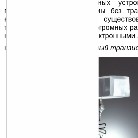
Большинство электронных устро
времени просто немыслимы без тра
если такие устройства и существо
транзисторов, то были бы огромных ра
к примеру, заменить чип электронными
на фото:
так выглядел первый транзи