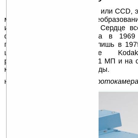
Charged Coupled Display или CCD, 
матрица, служащая для преобразовани
информации в цифровую. Сердце вс
фотоаппаратов, изобретена в 1969
практическое применение лишь в 1975
цифровом фотоаппарате Koda
разрешение было тогда 0,01 МП и на 
кадра требовалось 23 секунды.
на фото:
первая цифровая фотокамера