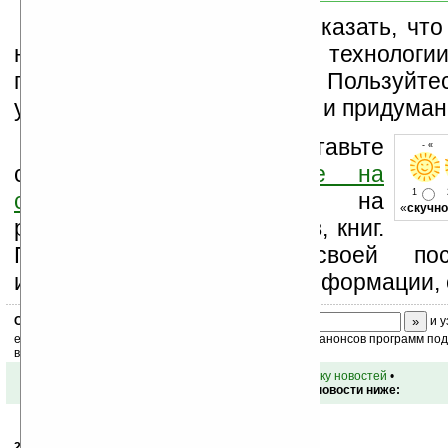
В заключение следует сказать, что
нас есть свои электронные технологи
постоянно используем. Пользуй
удовольствие, для этого они и придуман
Оцените новость и оставьте
- « о
свой комментарий
ниже на
1
странице
,
подпишитесь
на
«
скучно
рассылку новостей, файлов, книг.
Поддержите Ладошки своей посе
изучением коммерческой информации, 
Скоро
конкурс
с призами! Подпишитесь:
и у
ежедневный или еженедельный дайджест новостей, анонсов программ под 
ваш почтовый ящик.
•
вернуться к списку новостей
•
Обсуждение этой новости ниже:
28.10.2008
- Nadia
21:16