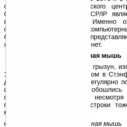
оборонного исследовательского це
США, сетевой протокол TCP/IP явля
современного интернета. Именно о
одиночные разрозненные компьютерны
без чего многие уже и не представля
жизнь — сегодняшний интернет.
Компьютерная мышь
Хвостатый электронный грызун, из
1963 г. Дугласом Энгелбартом в Стэн
день радует нас своими, регулярно п
функциями. Не знаю, обошлись
пользователи без мыши, несмотря
приверженцев командной строки тож
много.
на фото:
первая компьютерная мышь