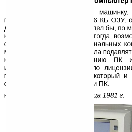
Персональный компьютер 
Размером с пишущую машинку,
процессором Intel 8088 и 16 КБ ОЗУ, 
долларов. Сегодня он выглядел бы, по 
комично, но, не появись он тогда, возм
сих пор не было бы персональных ко
момента, когда IBM перестала подавля
конкурентов к клонированию ПК 
использовать технологию по лицензи
гигантский скачок вперёд, который и
сегодняшнему дню в истории ПК.
на фото:
ПК IBM 8088 образца 1981 г.