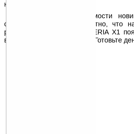
настоящим хитом продаж.
К сожалению, о стоимости нови
сообщается, однако известно, что н
рынках» Sony Ericsson XPERIA X1 поя
второй половине 2008 года. Готовьте день