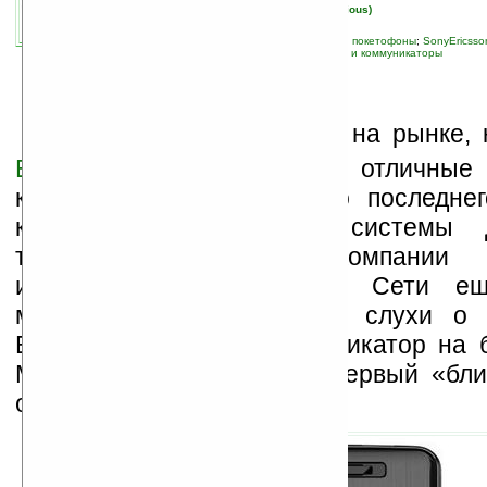
автор новости:
Вячеслав Черников (devious)
связанные темы:
Pocket PC Phone Edition, покетофоны
;
SonyEricsso
навигация
;
новые устройства
;
смартфоны и коммуникаторы
З
а долгие годы работы на рынке,
Ericsson
научился делать отличные
коммуникаторы, однако до последне
качестве операционной системы
телефонов» в этой компании пр
использовать Symbian. В Сети ещ
месяцев назад появились слухи о 
Ericsson выпустить коммуникатор на 
Mobile. И надо признать, первый «бл
очень и очень интересным.