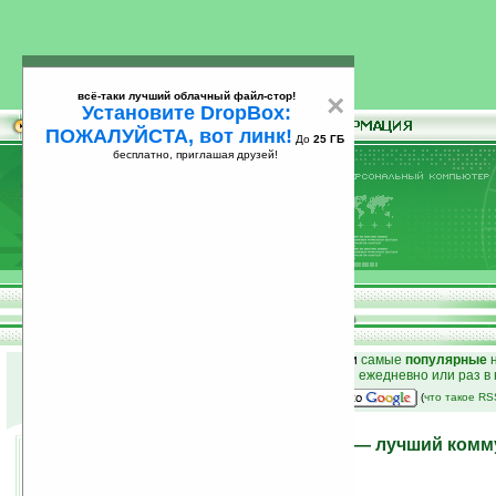
всё-таки лучший облачный файл-стор!
×
Установите DropBox:
ПОЖАЛУЙСТА, вот линк!
До
25 ГБ
бесплатно, приглашая друзей!
Установите
всё-таки лучший облачный файл-стор!
DropBox: ПОЖАЛУЙСТА, вот линк!
До
25
бесплатно, приглашая друзей!
ГБ
к началу раздела новостей
•
лучшие
новости
и
самые
популярные
н
простые
анонсы новостей
на email ежедневно или раз в
наш
на Google:
(
что такое R
Sony Ericsson XPERIA X1 — лучший комм
Windows Mobile?
11.02.2008 17:38
просмотров: сегодня 1, всего 20482