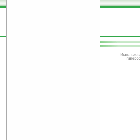
поддержите
Ладошки
Использов
гиперс