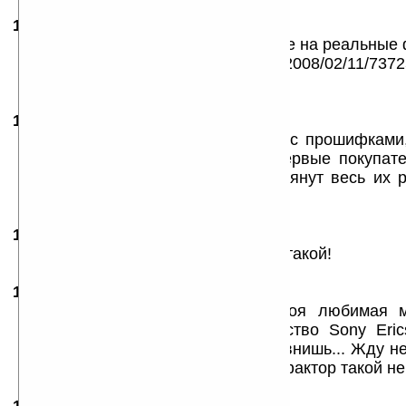
13.02.2008
- SheepER
07:18
Есть там камера, в инете поглядите на реальные
http://www.3dnews.ru/_imgdata/img/2008/02/11/7372
А так машинка просто ОТАСЪ!
13.02.2008
- хамелеон
07:29
незнаю незнаю...потом проблема с прошифками,
жалобы...пройденый этап. Все первые покупат
первопроходчеков, которые проклянут весь их р
нокии )))
13.02.2008
- qwerty
16:46
дизайн не понравилася, но куплю такой!
15.02.2008
-
FireFenix
02:37
Ништяк машинка! Наконец то моя любимая м
выпустила на Windows! За качество Sony Eric
какие у них аккумуляторы! Не сравнишь... Жду 
деньги! Вот только одно но форм фактор такой н