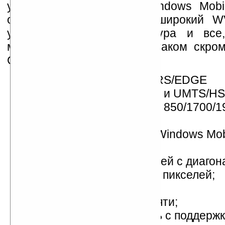
устройствами на базе Windows Mobi
особенности новинки — широкий WV
удобная QWERTY-клавиатура и все,
можно было упаковать в таком скром
Судите сами:
работа в сетях GSM/GPRS/EDGE
(850/900/1800/1900 МГц) и UMTS/H
(900/1700/1900/2100 или 850/1700/1
МГц);
операционная система Windows Mobi
Professional;
сенсорный WVGA-дисплей с диагон
и разрешением 800х480 пикселей;
3D-ускоритель;
400 МБ встроенной памяти;
встроенный GPS-модуль с поддержк