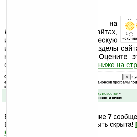
- « о
Устанавливайте линк на
Ладошки на своих сайтах,
1
изучайте коммерческую
«
скучно
информацию, посещайте разделы сайта
новости, файлы, прочие). Оцените э
оставьте свой комментарий
ниже на ст
Скоро
конкурс
с призами! Подпишитесь:
и у
ежедневный или еженедельный дайджест новостей, анонсов программ под 
ваш почтовый ящик.
•
вернуться к списку новостей
•
Обсуждение этой новости ниже:
Вам показаны только последние
7
сообщен
Важная информация может быть скрыта!
все?