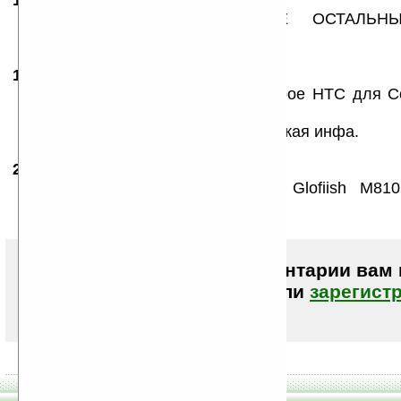
16.02.2008
- 640*480
03:16
КРУТО!СЕ НА ВИНДЕ.А ДЕ ОСТАЛЬН
ВОЗМОЖНОСТИ СЕхи?
17.02.2008
- Лёха
17:02
Народ, а не то ли это чудо, которое HTC для 
было разрабатывать и делать?
Была пару-тройку месяцев тому такая инфа.
24.02.2008
-
Nick17
18:04
ай маладцы.. по сравнению с Glofiish М81
впечатляющий вариант.
Чтобы писать комментарии вам
авторизоваться (войти)
или
зарегист