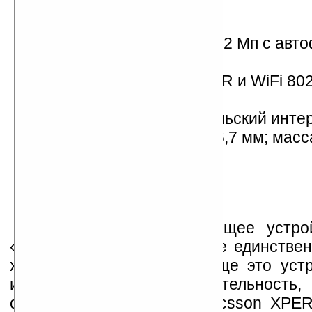
FM-радио;
QWERTY-клавиатура;
встроенная камера на 3,2 Мп с авт
вспышкой;
модули Bluetooth 2.0+EDR и WiFi 802
слот
microSD
;
фирменный пользовательский инте
размеры — 110 x 53 x 16,7 мм; мас
грамм.
Как видим, это настоящее устро
«все-в-одном» и чуть ли не единстве
характеристиками. Если еще это устр
иметь высокую производительность,
сомневаться, что Sony Ericsson XPER