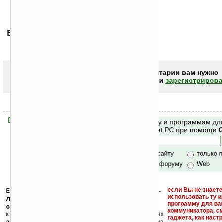
Ваше мнение будет первым.
Чтобы писать комментарии вам нужно
авторизоваться (войти)
или
зарегистрирова
Помогите Ладошкам стать лучше
Поиск по сайту и программам дл
своей поддержкой.
Mobile и Pocket PC при помощи
Хочешь футболку?
только по сайту
только 
по сайту и форуму
Web
кейгены, кряки -
если Вы не знаете
Еще раз обращаем внимание, что
использовать ту 
лекарства, серийные номера, ключи и
программу для ва
ссылки на варезные сайты
коммуникатора, с
к публикации на нашем сайте в комментариях
гаджета, как настр
запрещены