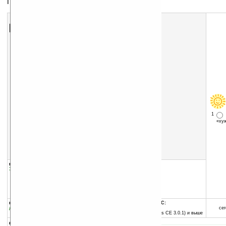
Пакет кодеков для приложений от Resco
Скачать программу:
размер:
360 Кб
скачать
программу
1
«х
группы программы:
добавлена:
19.11.2007
Звук, музыка, медиа
:
прочее
обновлена:
27.02.2008
автор программы:
Resco, Inc.
www.resco-net.com
resco@resco-net.com
программа:
совместима с Pocket PC:
демоверсия
ARM процессор и выше
сег
Pocket PC 2002 (Windows CE 3.0.1) и выше
описание: