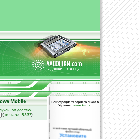
ows Mobile
Регистрация товарного знака в
Украине
patent.km.ua
.
лучайная десятка
(
что такое RSS?
)
и всё-таки лучший облачный
файл-стор:
Установите
DropBox уже
сегодня!
ПОЖАЛУЙСТА,