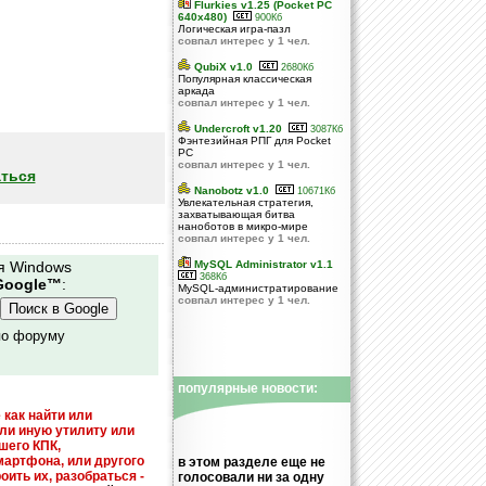
Flurkies v1.25 (Pocket PC
640x480)
900Кб
Логическая игра-пазл
совпал интерес у 1 чел.
QubiX v1.0
2680Кб
Популярная классическая
аркада
совпал интерес у 1 чел.
Undercroft v1.20
3087Кб
Фэнтезийная РПГ для Pocket
PC
совпал интерес у 1 чел.
ться
Nanobotz v1.0
10671Кб
Увлекательная стратегия,
захватывающая битва
наноботов в микро-мире
совпал интерес у 1 чел.
я Windows
MySQL Administrator v1.1
368Кб
Google™
:
MySQL-администратирование
совпал интерес у 1 чел.
по форуму
популярные новости:
 как найти или
или иную утилиту или
шего КПК,
мартфона, или другого
в этом разделе еще не
оить их, разобраться -
голосовали ни за одну