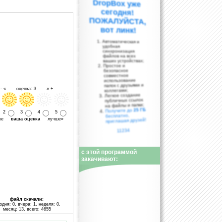
вот линк!
Автоматическая и
удобная
синхронизация
файлов на всех
ваших устройствах;
Простое и
безопасное
совместное
использование
папок с друзьями и
- « оценка: 3 » +
коллегами;
Легкое создание
публичных ссылок
на файлы и папки;
25 ГБ
Получите до
2
3
4
5
бесплатно,
уже
ваша оценка
лучше»
приглашая друзей!
11234
с этой программой
закачивают:
файл скачали:
одня: 0, вчера: 1, неделя: 0,
месяц: 13, всего: 4655