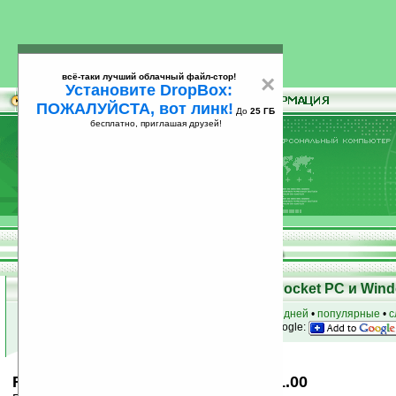
всё-таки лучший облачный файл-стор!
×
Установите DropBox:
ПОЖАЛУЙСТА, вот линк!
До
25 ГБ
бесплатно, приглашая друзей!
Установите
всё-таки лучший облачный файл-стор!
DropBox: ПОЖАЛУЙСТА, вот линк!
До
25
бесплатно, приглашая друзей!
ГБ
Скачать программы для КПК Pocket PC и Wind
к началу раздела
•
за сегодня
•
за 3 дня
•
за 7 дней
•
популярные
•
с
анонсы программ на email
• наш
на Google:
Resco Codec Pack for Pocket PC v1.00