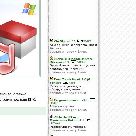
CityPipe v1.20
502Кб
Аркада, микс Водопроводчика и
Тетриса
совпал интерес у 1 чел.
SlovoEd Russian-Hebrew-
Russian v6.1
5119Кб
Русский-иврит и иврит-русский
словарь для Pocket PC
совпал интерес у 1 чел.
Don't Touch Me v0.1.0 (G-
sensor)
43Кб
Сигнализирует когда
обнаружено движение
совпал интерес у 1 чел.
знайте, а также
ограмм под ваш КПК,
ProgramLauncher v1.1
151Кб
Запуск программ
совпал интерес у 1 чел.
All-In Hold 'Em —
Tournament Poker v2.8
1700Кб
Разновидность «Покера»
совпал интерес у 1 чел.