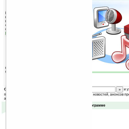
Resco Codec Pack позволит
Вам делать записи в высоком
качестве ACC- и MP3-форматов
используя
Resco Audio Recorder
и
слушать радиостанции в ACC-
формате используя
Resco Pocket
Radio
.
Codec Pack включает:
AAC encoder
AAC decoder
MP3 encoder
В демо-версии запись и
воспроизведение осуществляется не
более 5 минут.
Скоро
конкурс
с призами! Подпишитесь:
и у
получайте ежедневный или еженедельный дайджест новостей, анонсов пр
акций сайта на ваш почтовый ящик.
Отзывы о программе