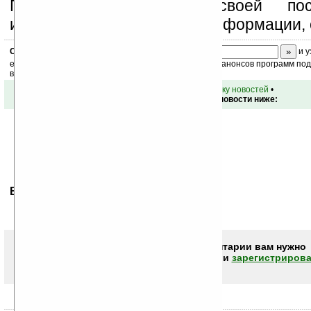
Поддержите Ладошки своей посе
изучением коммерческой информации, 
Скоро
конкурс
с призами! Подпишитесь:
и у
ежедневный или еженедельный дайджест новостей, анонсов программ под 
ваш почтовый ящик.
•
вернуться к списку новостей
•
Обсуждение этой новости ниже:
Ваше мнение будет первым.
Чтобы писать комментарии вам нужно
авторизоваться (войти)
или
зарегистрирова