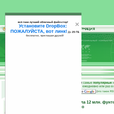
всё-таки лучший облачный файл-стор!
×
Установите DropBox:
ПОЖАЛУЙСТА, вот линк!
До
25 ГБ
бесплатно, приглашая друзей!
Установите
всё-таки лучший облачный файл-стор!
DropBox: ПОЖАЛУЙСТА, вот линк!
До
25
бесплатно, приглашая друзей!
ГБ
к началу раздела новостей
•
лучшие
новости
и
самые
популярные
н
простые
анонсы новостей
на email ежедневно или раз в
наш
на Google:
(
что такое R
Великобритания выделила 12 млн. фунто
создание газеты будущего
03.10.2008 11:34
просмотров: сегодня 1, всего 2935