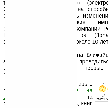
технологии «electrowetting» (электр
Эта технология основана на способн
слоя жидкости реагировать изменен
подаваемые электрические им
разработкой специалисты компании Р
Hayes) и Йохан Финстра (Johan
занимаются на протяжении около 10 лет
Учёные объявили, что на ближай
электроники, которая будет проводитьс
они продемонстрируют первые 
совместной работы.
Оцените новость и оставьте
- « о
свой комментарий
ниже на
1
странице
,
подпишитесь
на
«
скучно
рассылку новостей, файлов, книг.