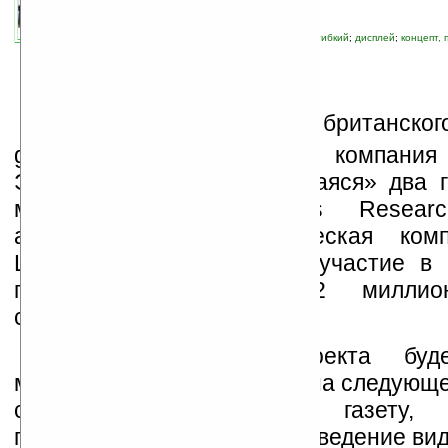
автор новости:
VMir
связанные темы:
Liquavista
;
Plastic Logic
;
гибкий
;
дисплей
;
концепт, 
электронная бумага
;
электронные книги
П
о сообщению британског
guardian.co.uk, голландская компания 
Эйндховена, «отпочковавшаяся» два г
местной фирмы Philips Resea
американская технологическая комп
Logic выиграли грант на участие в 
проекте стоимостью 12 миллио
стерлингов.
Конечной целью проекта буд
многоцветного гибкого экрана следующе
способного заменить газету
поддерживающего воспроизведение вид