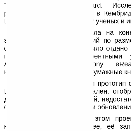
Technology Strategy Board. Иссле
работы будут проводиться в Кембрид
Liquavista добирает команду учёных и 
Plastic Logic представила на кон
электронной бумаги, близкий по разм
формата А4, которому и было отдано 
по сравнению с конкурентными у
Amazon Kindle и Sony eRead
напоминающими обычные бумажные кн
Следует отметить, что и прототип 
Logic тоже далеко не идеален: отобр
два цвета – чёрный и белый, недостат
со сравнительно медленным обновлени
Центральное место в этом прое
компании Liquavista, вернее, её зап