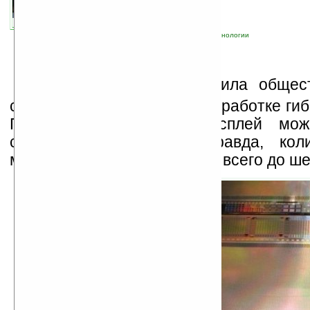
22.03.2010 18:13
просмотров: сегодня 2, всего 3270
автор новости:
Владимир Литовченко
связанные темы:
HP
;
гибкий
;
дисплей
;
технологии
К
омпания
HP
ознакомила общест
своими достижениями в разработке гиб
Представленный ими дисплей мож
сворачивать в трубу. Правда, кол
манипуляций ограничено — всего до ше