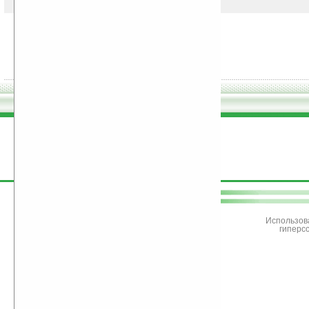
поддержите
Ладошки
Использов
гиперс