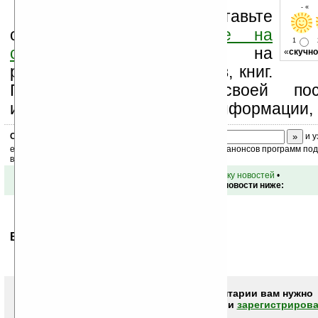
- « 
Оцените новость и оставьте
свой комментарий
ниже на
1
странице
,
подпишитесь
на
«
скучно
рассылку новостей, файлов, книг.
Поддержите Ладошки своей посе
изучением коммерческой информации, 
Скоро
конкурс
с призами! Подпишитесь:
и у
ежедневный или еженедельный дайджест новостей, анонсов программ под 
ваш почтовый ящик.
•
вернуться к списку новостей
•
Обсуждение этой новости ниже:
Ваше мнение будет первым.
Чтобы писать комментарии вам нужно
авторизоваться (войти)
или
зарегистрирова