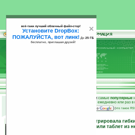
всё-таки лучший облачный файл-стор!
×
Установите DropBox:
ПОЖАЛУЙСТА, вот линк!
До
25 ГБ
бесплатно, приглашая друзей!
Установите
всё-таки лучший облачный файл-стор!
DropBox: ПОЖАЛУЙСТА, вот линк!
До
25
бесплатно, приглашая друзей!
ГБ
к началу раздела новостей
•
лучшие
новости
и
самые
популярные
н
простые
анонсы новостей
на email ежедневно или раз в
наш
на Google:
(
что такое R
Компания HP продемонстрировала гибки
Скручивающийся нетбук или таблет из не
получится