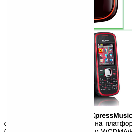
Музофон
Nokia 5330 XpressMusi
форме слайдера, работает на платфор
Сети — GSM/GPRS/EGPRS и WCDMA/H