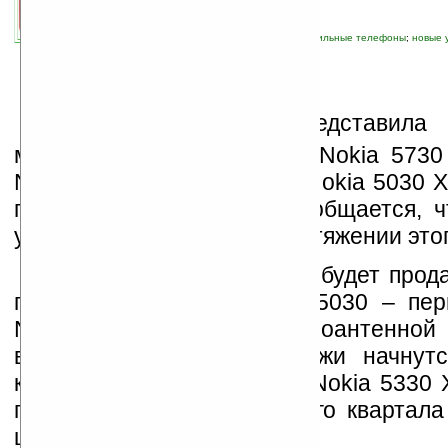
автор новости:
Роман Алексеев
связанные темы:
3G
;
Nokia
;
Symbian
;
мобильные телефоны
;
новые 
смартфоны
;
телефон
К
омпания Nokia представила
мобильных устройства — Nokia 5730 
Nokia 5330 XpressMusic и Nokia 5030 X
пресс-релизе компании сообщается, ч
устройства поступят на протяжении этог
Nokia 5730 XpressMusic будет прод
по цене 280 евро. Nokia 5030 – пе
Nokia со встроенной радиоантенной 
всего 40 евро, его продажи начнут
квартале текущего года. А Nokia 5330 
продаже появится с третьего квартала
цене 160 евро.