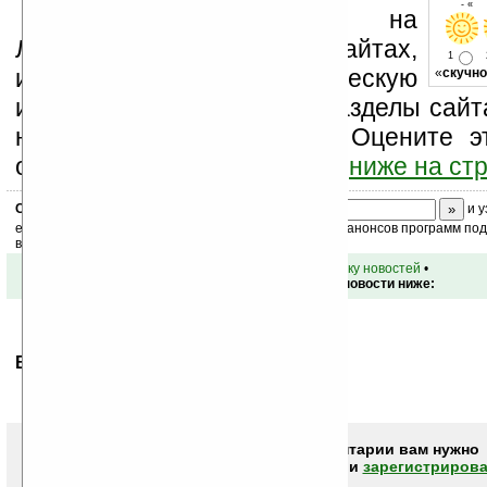
- « 
Устанавливайте линк на
Ладошки на своих сайтах,
1
изучайте коммерческую
«
скучно
информацию, посещайте разделы сайта
новости, файлы, прочие). Оцените э
оставьте свой комментарий
ниже на ст
Скоро
конкурс
с призами! Подпишитесь:
и у
ежедневный или еженедельный дайджест новостей, анонсов программ под 
ваш почтовый ящик.
•
вернуться к списку новостей
•
Обсуждение этой новости ниже:
Ваше мнение будет первым.
Чтобы писать комментарии вам нужно
авторизоваться (войти)
или
зарегистрирова