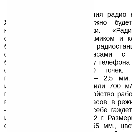
А вот для прослушивания радио
XpressRadio
уже не нужно будет 
наушники либо колонки. «Радио
оборудован большим динамиком и к
боковой панели для выбора радиостан
оснащен фонариком, часами с 
будильником. TFT-дисплей у телефона
с разрешением 128х160 точек, 
подключения наушников — 2,5 мм. 
имеет емкость 1020 мАч или 700 м
прослушивания радио устройство рабо
в режиме разговора – 10 часов, в ре
— до 524 часов. Сам по себе гаждет
имеет небольшой вес — 82 г. Размер
составляют 107,7x44,6x14,55 мм., цв