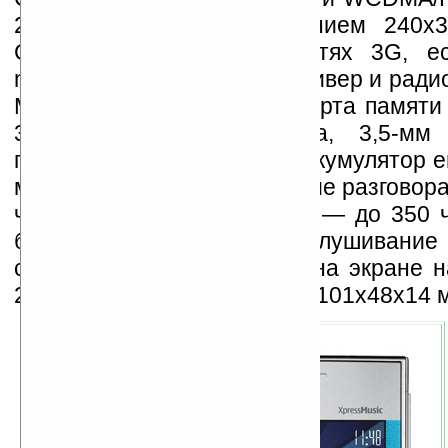
2,4-дюймовый с разрешением 240х3
Смартфон работает в сетях 3G, ест
microUSB-разъем, GPS-ресивер и радио
МБ встроенной памяти и карта памяти 
3,2-мегапиксельная камера, 3,5-м
подключения наушников. Аккумулятор 
мАч, ресурс работы в режиме разговора
часов, в режиме ожидания — до 350 ч
батарейки хватает на прослушивание
со световыми эффектами на экране н
26 часов. Размеры новинки 101x48x14 мм