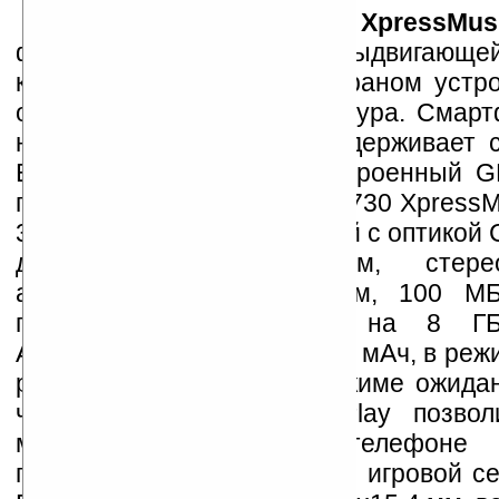
Телефон
Nokia 5730 XpressMus
формфакторе слайдер с выдвигающе
клавиатурой, также под экраном устр
обычная цифровая клавиатура. Смарт
на базе Symbian S60, поддерживает с
Bluetooth, Wi-Fi, USB и встроенный 
поддержкой A-GPS. Nokia 5730 Xpress
3,2-мегапиксельной камерой с оптикой Ca
дюймовым QVGA-экраном, стерео
аудиоразъемом на 3,5 мм, 100 МБ
памяти, картой памяти на 8 ГБ
Аккумулятор емкостью 1000 мАч, в реж
работает до 5 часов, в режиме ожида
часов. Функция Say-and-Play позвол
музыкой голосом. В телефоне 
приложений, среди которых игровой с