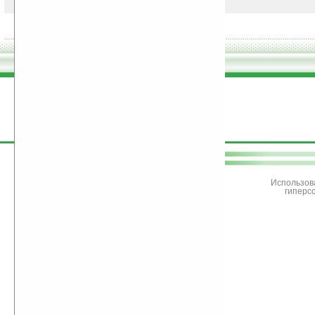
поддержите
Ладошки
Использов
гиперс