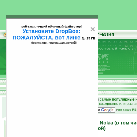
всё-таки лучший облачный файл-стор!
×
Установите DropBox:
ПОЖАЛУЙСТА, вот линк!
До
25 ГБ
бесплатно, приглашая друзей!
Установите
всё-таки лучший облачный файл-стор!
DropBox: ПОЖАЛУЙСТА, вот линк!
До
25
бесплатно, приглашая друзей!
ГБ
к началу раздела новостей
•
лучшие
новости
и
самые
популярные
н
простые
анонсы новостей
на email ежедневно или раз в
наш
на Google:
(
что такое R
Анонс трех телефонов от Nokia (в том ч
встроенной радиоантенной)
11.03.2009 20:42
просмотров: сегодня 1, всего 5557