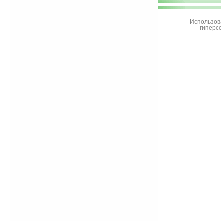
Ладошки
Использов
гиперс