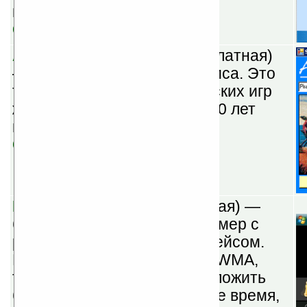
построения отчетов.
Скачать
Adventure PDA v1.18
(бесплатная)
— игра в стиле Скотта Адамса. Это
текстовая версия классических игр
жанра, популярного около 30 лет
назад.
Скачать
Fizz Alarms v1.0
(шареварная) —
будильник, таймер, секундомер с
русским, приятным интерфейсом.
Поддерживает MP3, WAV и WMA,
также есть возможность отложить
будильник на установленное время,