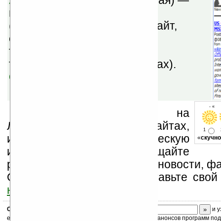
AvantSlash v3.13
(бесплатная) —
позволяет читать Slashdot
(англоязычный новостной сайт,
специализирующийся на
технических и интересных
технической аудитории темах).
Скачать
- « 
Устанавливайте линк на
Ладошки на своих сайтах,
1
изучайте коммерческую
«
скучно
информацию, посещайте
разделы сайта (форум, чат, новости, фа
Оцените эту новость и оставьте свой
ниже на странице
.
Скоро
конкурс
с призами! Подпишитесь:
и у
ежедневный или еженедельный дайджест новостей, анонсов программ под 