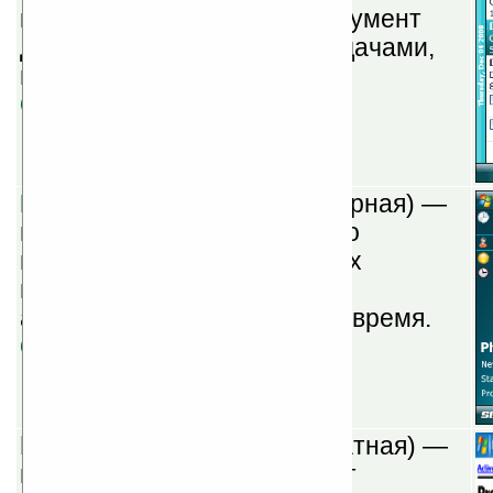
компьютер в мощный инструмент
для управления делами, задачами,
напоминаниями.
Скачать
PhoneWeaver v1.4
(шареварная) —
менеджер профилей. Можно
настроить до 100 различных
профилей, которые могут
активироваться в заданное время.
Скачать
bLADE Wiki v3.4.13
(бесплатная) —
персональная Wiki, поможет