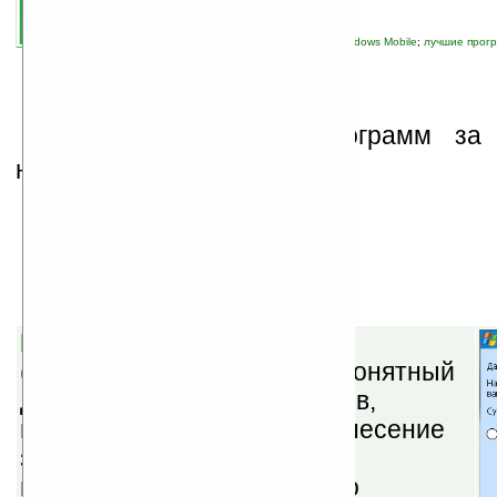
автор новости:
vicious
связанные темы:
Palm OS
;
Pocket PC
;
Windows Mobile
;
лучшие прогр
новости сайта
;
программы
П
одборка лучших программ за
неделю.
Windows Mobile
Mobile Money Manager v1.3
(бесплатная) — простой и понятный
для всех менеджер расходов,
нацеленный на быстрое занесение
затрат и доходов на КПК с
возможностью дальнейшего