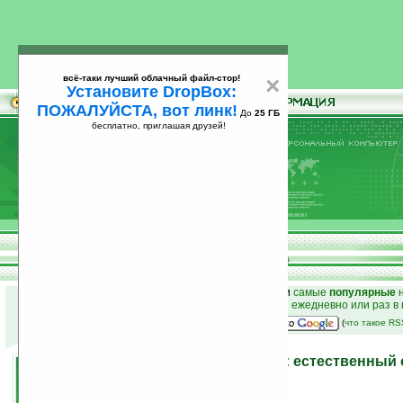
всё-таки лучший облачный файл-стор!
×
Установите DropBox:
ПОЖАЛУЙСТА, вот линк!
До
25 ГБ
бесплатно, приглашая друзей!
Установите
всё-таки лучший облачный файл-стор!
DropBox: ПОЖАЛУЙСТА, вот линк!
До
25
бесплатно, приглашая друзей!
ГБ
к началу раздела новостей
•
лучшие
новости
и
самые
популярные
н
простые
анонсы новостей
на email ежедневно или раз в
наш
на Google:
(
что такое R
Программы на Ладошках: естественный о
2009 года
20.03.2009 10:15
просмотров: сегодня 2, всего 4971