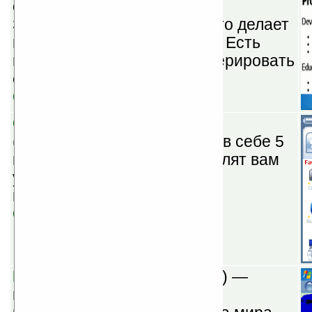
организовать ваши записи.
Запускается также на ПК, что делает
возможной синхронизацию. Есть
шаблоны, возможность генерировать
содержание и т. п.
Скачать
Communication Suite v1.8
(шареварная) — соединяет в себе 5
приложений, которые позволят вам
удобно управлять КПК без
использования стилуса.
Скачать
MyTravelr beta
(бесплатная) —
программа пригодится