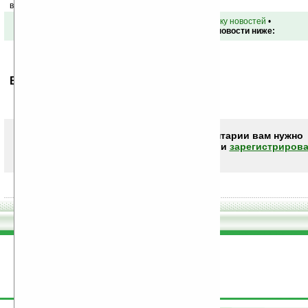
ваш почтовый ящик.
•
вернуться к списку новостей
•
Обсуждение этой новости ниже:
Ваше мнение будет первым.
Чтобы писать комментарии вам нужно
авторизоваться (войти)
или
зарегистрирова
поддержите