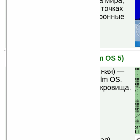
путешественнику, есть карта мира,
показывает время в разных точках
земного шара, погоду, телефонные
коды, конвертер валют.
Скачать
Garnet OS (бывшая Palm OS 5)
kMoria v0.15 alpha
(бесплатная) —
порт Unix-игры Moria для Palm OS.
Сражайтесь и собирайте сокровища.
Скачать