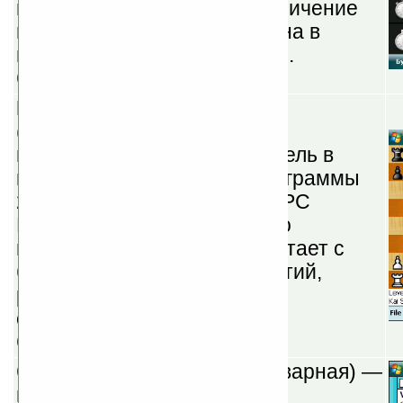
поддерживает плавное увеличение
громкости, программа удобна в
настраивании и управлении.
Скачать
PocketGrandmaster v4.1
(шареварная) — «сильные»
шахматы для КПК. Победитель в
номинации Шахматные программы
2008 года по версии PocketPC
Magazine. Имеет множество
настроек уровня игры, работает с
базами данных, анализ партий,
решение шахматных задач,
обучения игре.
Скачать
Calendar Touch v2.1
(шареварная) —
превратит ваш карманный