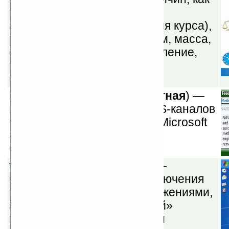
валюта (с возможностью
автоматического обновления курса),
расстояние, площадь, обьем, масса,
скорость, температура, давление,
время, угол, энергия и сила.
Скачать
BeyondPod v2.5.1
(
бесплатная
) —
приложение для чтения RSS-каналов
+ менеджер подкастов для Microsoft
Smartphone и Pocket PC.
Скачать
tMan v0.9.8
(
бесплатная
) —
менеджер задач для переключения
между запущенными приложениями,
закрытия программ, «мягкой»
перезагрузки, выключения и