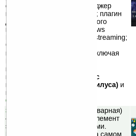
скачивания Album Art; менеджер
плейлистов; медиа браузер; плагин
для Today; поддержка сетевого
проигрывания: HTTP, Windows
Network, Shoutcast, Icecast streaming;
чтение ID3 v1/v1.1/v2 тэгов;
поддержка DSP-плагинов, включая
Bass Boost; управляемые
пользователем «Закладки»;
навигация по библиотеке с
помощью пальцев (без стилуса)
и
многое другое.
Скачать
Spb Pocket Plus v4.0
(шареварная)
— многофункциональный элемент
экрана 'Сегодня' с закладками.
Кнопка 'Закрыть', которая на самом