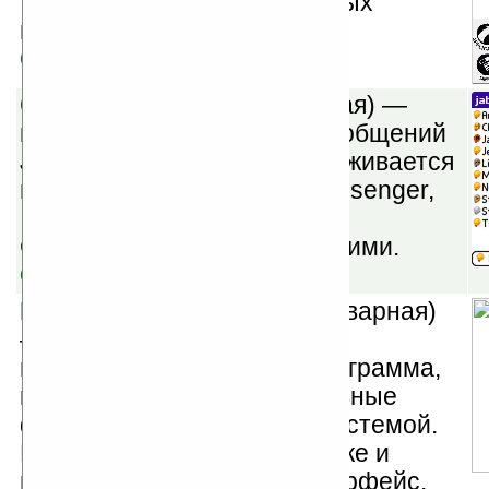
телефонах, факсах и сетевых
почтовых ящиках.
Скачать
Chatopus v2.22
(шареварная) —
клиент сети мгновенных сообщений
Jabber/XMPP. Также поддерживается
взаимодействие с MSN Messenger,
ICQ, AIM, Yahoo! Messenger,
GaduGadu, Sametime и другими.
Скачать
MegaLauncher v6.41
(шареварная)
— профессиональная,
мультифункциональная программа,
которая включает все основные
функции для управления системой.
Программа легка в настройке и
имеет дружественный интерфейс.