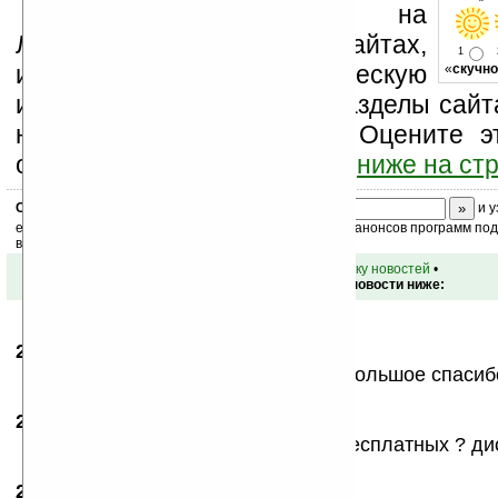
Устанавливайте линк на
Ладошки на своих сайтах,
1
изучайте коммерческую
«
скучно
информацию, посещайте разделы сайта
новости, файлы, прочие). Оцените э
оставьте свой комментарий
ниже на ст
Скоро
конкурс
с призами! Подпишитесь:
и у
ежедневный или еженедельный дайджест новостей, анонсов программ под 
ваш почтовый ящик.
•
вернуться к списку новостей
•
Обсуждение этой новости ниже:
23.10.2007
- joinqwerty
00:10
Подборка на 5 балов с плюсом!!! Большое спасиб
23.10.2007
- vilsouth
10:55
мда... а почему на Покет больше бесплатных ? ди
23.10.2007
-
OleXa
13:31