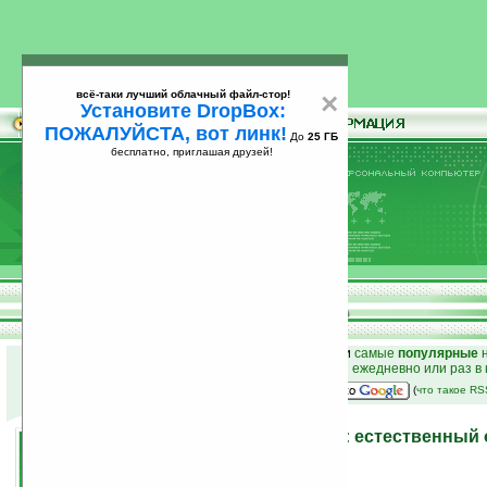
всё-таки лучший облачный файл-стор!
×
Установите DropBox:
ПОЖАЛУЙСТА, вот линк!
До
25 ГБ
бесплатно, приглашая друзей!
Установите
всё-таки лучший облачный файл-стор!
DropBox: ПОЖАЛУЙСТА, вот линк!
До
25
бесплатно, приглашая друзей!
ГБ
к началу раздела новостей
•
лучшие
новости
и
самые
популярные
н
простые
анонсы новостей
на email ежедневно или раз в
наш
на Google:
(
что такое R
Программы на Ладошках: естественный о
2007 года
22.10.2007 18:34
просмотров: сегодня 1, всего 6184