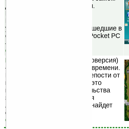
деле закрывает приложения.
Поддержка ZIP архивов в
Проводнике. И другие
усовершенствования, не вошедшие в
официальные обновления Pocket PC
— всё в одном продукте!
Скачать
Resco Defender v1.02
(демоверсия)
— это стратегия реального времени.
Ваша задача — оборона крепости от
вражеских набегов. Делать это
необходимо путем строительства
защитных башен и создания
лабиринтов в которых враг найдет
свою смерть.
Скачать