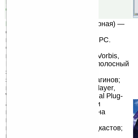
КПК.
Скачать
Pocket Player v3.5
(шареварная) —
один из лучших аудио-
проигрывателей для Pocket PC.
Основные функции: полная
поддержка MP3, WMA, Ogg Vorbis,
FLAC и WAV форматов; 10-полосный
эквалайзер, предустановки
эквалайзера; поддержка плагинов;
поддержка скинов (Pocket Player,
WMP и WSZ скины); Universal Plug-
and-Play (UPnP): просмотр и
воспроизведение контента на
настольном ПК; проводник
потокового web-радио и подкастов;
поддержка визуализации и