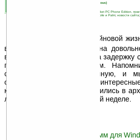
автор новости:
Вячеслав Черников (devious)
связанные темы:
Palm OS
;
Pocket PC
;
Pocket PC Phone Edition, по
Ладошки
;
лучшие программы Windows Mobile и Palm
;
новости сайта
Н
еприятности в оффлайновой жиз
выбить из рабочей колеи на довольн
время. Просим прощения за задержку 
подборки свежих программ. Напомн
список составляется вручную, и м
отобрать для вас наиболее интересны
которые либо недавно появились в ар
либо обновились на прошлой неделе.
Перейти к списку программ для Wind