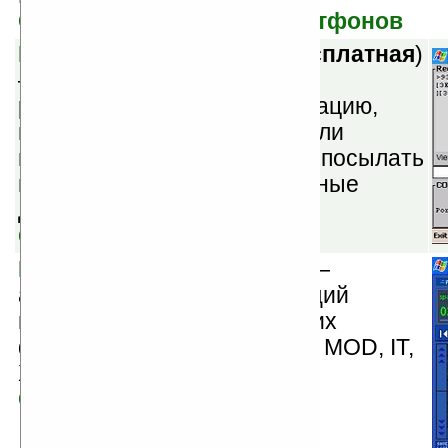
Скачать версию для смартфонов
PocketDAQ v1.88.1581
(
бесплатная
)
— позволяет исследовать в
реальном времени информацию,
проходящую через RS232 или
инфракрасный порт. Может посылать
и получать ASCII или бинарные
данные.
Скачать
Pomod v0.7
(
бесплатная
) —
аудиоплеер, поддерживающий
воспроизведение следующих
форматов: MP3, OGG, WAV, MOD, IT,
XM & S3M.
Скачать