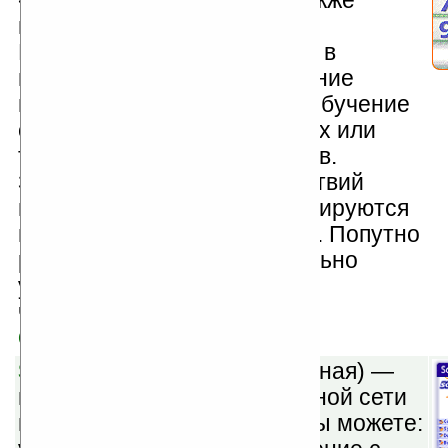
«больше» и «меньше», а также
научить его считать до 10.
Программа может работать в
нескольких режимах: обучение
цифрам, сравнение цифр, обучение
счёту, контроль счёта любых или
только указанных предметов.
Задания и результаты действий
маленьких игроков комментируются
приятным женским голосом. Попутно
ребятишки научатся правильно
употреблять окончания
числительных.
Скачать
Softick PPP v3.00
(шареварная) —
подключение Palm к локальной сети
и Интернет. С Softick PPP Вы можете: