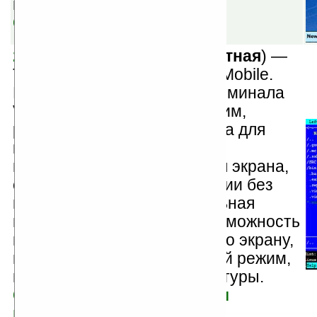
вращения экрана.
Скачать
zaTelnet Light v1.7
(
бесплатная
) —
Telnet-клиент для Windows Mobile.
Возможности: эмуляция терминала
VT100, полноэкранный режим,
различные размеры шрифта для
консоли, вертикальная и
горизонтальная ориентация экрана,
смена шрифтов и ориентации без
выхода из сессии, специальная
плавающая клавиатура, возможность
перемещения клавиатуры по экрану,
прозрачный и непрозрачный режим,
изменение размера клавиатуры.
Скачать версию для КПК и
коммуникаторов