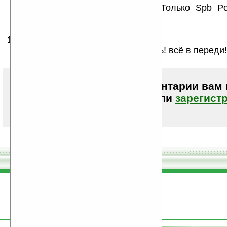
Все Отлично! Pocket за рулём! Только Spb Po
начяло вопреки алфавиту и дате..
13.11.2007
-
Botsman
23:21
Очень хорошо! Palm не обижайтесь! всё в переди!
Чтобы писать комментарии вам
авторизоваться (войти)
или
зарегист
поддержите