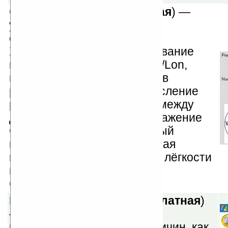
GPS4PPC v1.05
(
бесплатная
) —
утилита для навигации и
отображения GPS-данных.
Характеристики: преобразование
координат между UTM и Lat/Lon,
преобразование координат в
различные величины, вычисление
расстояния и направления между
двумя координатами, отображение
GPS-данных, анимированный
компас, встроенная цифровая
клавиатура для быстроты и лёгкости
ввода.
Скачать
MSS Converter v1.03
(
бесплатная
)
— позволяет производит
конвертирование таких величин, как