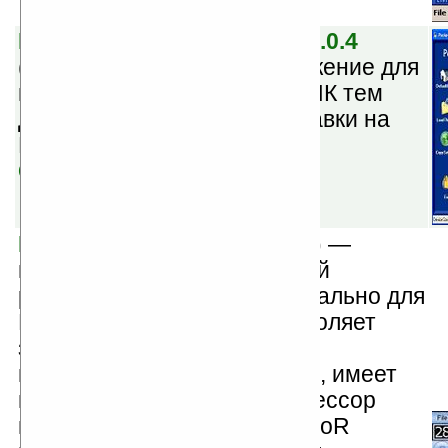
Pocket Theme Organizer v2.0.4
(
бесплатная
) — это приложение для
просмотра на настольном ПК тем
для экрана Today и их отправки на
Pocket PC.
Скачать
MeTeoR v1.07
(демоверсия) —
цифровой многодорожечный
рекордер, созданный специально для
Pocket PC. Программа позволяет
записывать до 12 дорожек
высококачественного аудио, имеет
встроенный микшер и процессор
множества эффектов. MeTeoR