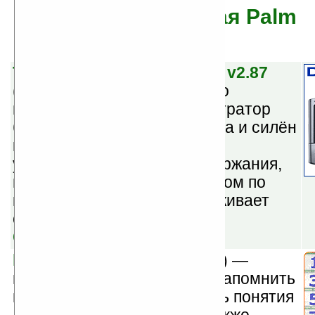
Garnet OS (бывшая Palm
OS 5)
Town Compass DataViewer v2.87
(
бесплатная
) — интуитивно
понятный, мощный демонстратор
баз данных. Удобен как книга и силён
как компьютер. Навигация
упрощается наличием содержания,
индексным поиском и поиском по
ключевым словам. Поддерживает
отображение графики.
Скачать
kidCount v2.0
(
бесплатная
) —
поможет ребёнку узнать и запомнить
цифры от 1 до 10, закрепить понятия