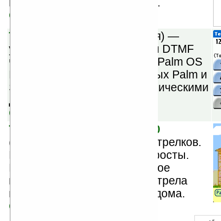
и сетевых почтовых ящиках.
Скачать
TeleTone v2.14
(шареварная) —
утилита для звонков тонами DTMF
через встроенный динамик Palm OS
КПК. Только для современных Palm и
Sony, оснащенных полифоническими
динамиками.
Скачать
The House Of Shooters v1.0
(шареварная) — игра Дом стрелков.
Правила этой игры очень просты.
Нужно набрать максимальное
количество очков путем отстрела
воинствующих обитателей дома.
Скачать
- « 