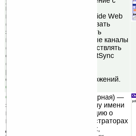
устанавливать PPP соединение с
настольным компьютером;
путешествовать по World Wide Web
(www); принимать и передавать
электронную почту; получать
новости; получать новостные каналы
(например, Avantgo); осуществлять
сетевую синхронизацию HotSync
(совместимо с Palm OS 5);
расширить возможности
собственных сетевых приложений.
Скачать
CheckWWW v2.5.4
(шареварная) —
эта программа по доменному имени
предоставит Вам информацию о
владельце домена, администраторах
домена, их именах, адресах,