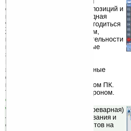
идеально приспособлен для
создания музыкальных композиций и
в то же время это превосходная
утилита, которая может пригодиться
журналистам и бизнесменам,
которым по роду своей деятельности
приходится делать голосовые
заметки или комментарии.
Композиции могут быть
экспортированы в стандартные
файловые форматы для
использования на настольном ПК.
Также есть встроенный метроном.
Скачать
WebCopier Mobile v4.5
(шареварная)
— это программа для скачивания и
офлайн-просмотра web-сайтов на