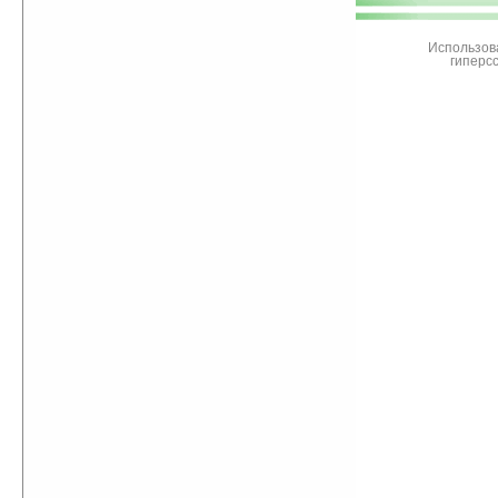
Ладошки
Использов
гиперс