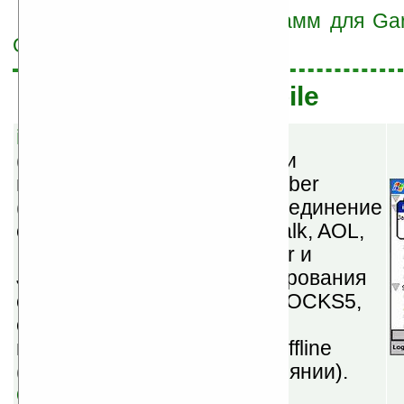
Перейти к списку программ для Ga
OS)
Windows Mobile
imov Messenger v2.25e
(
бесплатная
) — клиент сети
мгновенных сообщений Jabber
(XMPP). Характеристики: соединение
с пользователями Google Talk, AOL,
ICQ, MSN, Yahoo! Messenger и
Jabber, чат, поддержка кодирования
соединения (SSL), прокси SOCKS5,
отправка сообщений, когда
пользователь находится в offline
(отключенном от сети состоянии).
Скачать