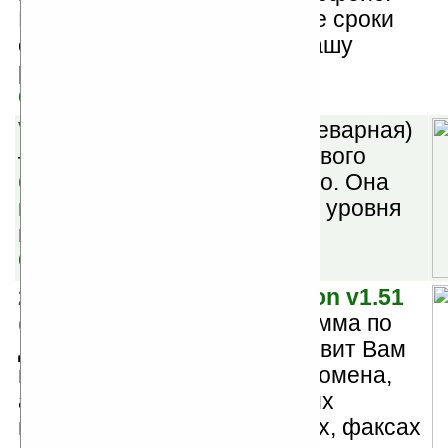
Благодаря ей, Вы в короткие сроки
сможете оптимизировать вашу
работу на КПК.
Скачать
VolumeCare Pro v6.12
(шареварная)
— утилита для снятия звукового
барьера на смартфонах Treo. Она
позволяет снять блокировку уровня
громкости.
Скачать
2day — a «today» application v1.51
(шареварная) — эта программа по
доменному имени предоставит Вам
информацию о владельце домена,
администраторах домена, их
именах, адресах, телефонах, факсах