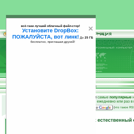
всё-таки лучший облачный файл-стор!
×
Установите DropBox:
ПОЖАЛУЙСТА, вот линк!
До
25 ГБ
бесплатно, приглашая друзей!
Установите
всё-таки лучший облачный файл-стор!
DropBox: ПОЖАЛУЙСТА, вот линк!
До
25
бесплатно, приглашая друзей!
ГБ
к началу раздела новостей
•
лучшие
новости
и
самые
популярные
н
простые
анонсы новостей
на email ежедневно или раз в
наш
на Google:
(
что такое R
Программы на Ладошках: естественный о
сентября 2007 года
18.09.2007 18:32
просмотров: сегодня 1, всего 5743