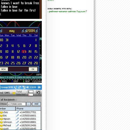
а вы знаете, что есть:
-
рейтинг-каталог сайтов
Ладошек
?