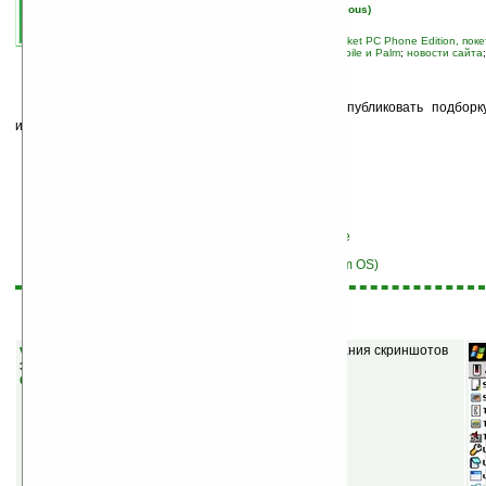
автор новости:
Вячеслав Черников (devious)
связанные темы:
Palm OS
;
Pocket PC
;
Pocket PC Phone Edition, по
Ладошки
;
лучшие программы Windows Mobile и Palm
;
новости сайта
С
небольшой задержкой мы продолжаем публиковать подборку
интересных, программ в архиве Ладошек.
Перейти к списку программ для Windows Mobile
Перейти к списку программ для Garnet OS (Palm OS)
Windows Mobile
vSnap v0.2.1
(
бесплатная
) — приложение для создания скриншотов
экрана КПК.
Скачать