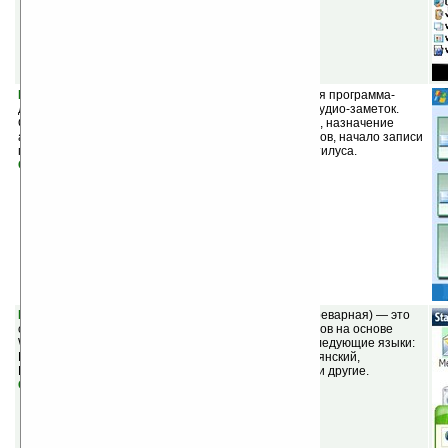
Power Dictaphone v1.0.0
(
бесплатная
) — бесплатная программа-
диктофон для записи и удобной сортировки ваших аудио-заметок.
Особенности: быстрое начало записи на устройство, назначение
аудио-заметки календарной дате или списку контактов, начало записи
по нажатию пальцем на экран, без использования стилуса.
Скачать
Babylon Mobile Edition for Smartphone v1.00.16
(шареварная) — это
онлайновый переводчик на 19 языках для смартфонов на основе
Windows Mobile (без тачскрина). Поддерживаются следующие языки:
Русский, Немецкий, Английский, Французский, Итальянский,
Испанский, Датский, Корейский, Турецкий, Арабский и другие.
Скачать