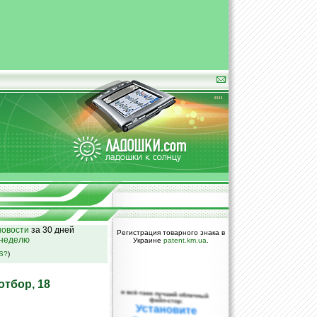
овости
за 30 дней
Регистрация товарного знака в
 неделю
Украине
patent.km.ua
.
SS?
)
тбор, 18
и всё-таки лучший облачный
файл-стор:
Установите
DropBox уже
сегодня!
ПОЖАЛУЙСТА,