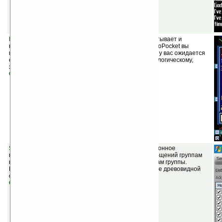
BioPocket v1.92
(шареварная) — программа рассчитывает и
показывает кривые ваших биоритмов. С помощью BioPocket вы
можете приблизительно узнать, в какие числа, какое у вас ожидается
состояние по трем основным показателям — физиологическому,
эмоциональному и интеллектуальному.
Скачать
Skb Group SMS v2.02
(шареварная) — это инновационное
приложение разработанное для рассылки SMS сообщений группам
контактов, нескольким группам или нескольким членам группы.
Главное окно программы отображает контакты в виде древовидной
структуры.
Скачать