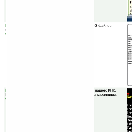
PocketCDG v1.6
(шареварная) — проигрыватель CDG-файлов
(mp3+g) с поддержкой караоке.
Скачать
Kara-O-Pocket v2 2.4.2
(шареварная) — караоке для вашего КПК.
Работает только с .kar файлами, зато есть поддержка кириллицы.
Скачать