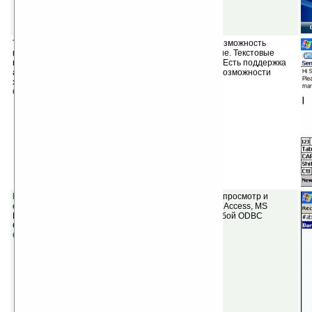
TapText v1.3
(шареварная) — программа, дающая возможность
вставлять подготовленный текст в любое приложение. Текстовые
вставки, для удобства, можно разбивать по группам. Есть поддержка
аппаратных кнопок, QVGA/VGA, а также поддержка возможности
хранения текста на картах памяти.
Скачать
Pocket Contacts Synchronizer v2.0
(шареварная) — просмотр и
синхронизация любой настольной базы данных (MS Access, MS
FoxPro, Oracle, SQL Server, MS dBase, MySQL или любой ODBC
Compliant Database) с контактами на Pocket PC.
Скачать