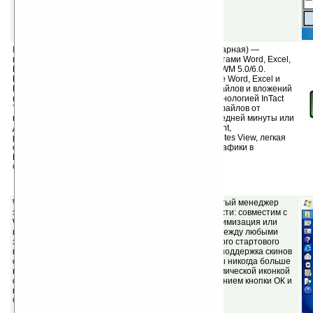
Documents To Go for Windows Mobile v3.001
(шареварная) —
полноценный офисный пакет для работы с документами Word, Excel,
PowerPoint & PDF на смартфонах под управлением WM 5.0/6.0.
Возможности: создание, просмотр и редактирование Word, Excel и
PowerPoint файлов на смартфоне, просмотр PDF-файлов и вложений
(attachments), 100% гарантия точности файлов с технологией InTact
Technology, поддержка Zip-файлов, защита личных файлов от
попадания в чужие руки , фиксация изменений последней минуты или
добавление новых слайдов в презентации PowerPoint,
редактирование звуковых заметок презентаций в Notes View, легкая
организация и просмотр снимков вашей камеры и графики в
Documents To Go и многое другое.
Скачать
WisBar Advance v3.0.0.1
(шареварная) — продвинутый менеджер
задач и графическая оболочка. Основные возможности: совместим с
WM2003, WM2003SE, WM 5.0 и WM 6, закрытие, минимизация или
игнорирование любых приложений, переключение между любыми
запущенными приложениями, обеспечение каскадного стартового
меню, добавление или удаление функций в taskbar, поддержка скинов
с высоким разрешением и альбомной разверткой, вы никогда больше
не забудете о системных сообщениях с новой динамической иконкой
сообщений, закрытие диалога тапанием и удерживанием кнопки ОК и
прочее.
Скачать