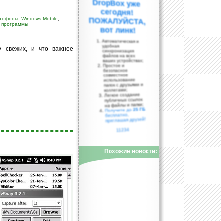
кетофоны
;
Windows Mobile
;
;
программы
вот линк!
Автоматическая и
удобная
 свежих, и что важнее
синхронизация
файлов на всех
ваших устройствах;
Простое и
безопасное
совместное
использование
папок с друзьями и
коллегами;
Легкое создание
публичных ссылок
на файлы и папки;
25 ГБ
Получите до
бесплатно,
приглашая друзей!
11234
Похожие новости: