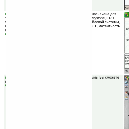
PocketPC Mark v1.03
(шареварная) — утилита предназначена для
тестирования КПК, включает в себя 7 тестов: CPU Dhrystone, CPU
Whetstone, тест пропускной способности памяти, файловой системы,
карты памяти, тест графических библиотек Windows CE, латентность
памяти и кэш.
Скачать
iNote v1.03
(шареварная) — с помощью этой программы Вы сможете
рисовать или делать записи прямо на экране Today.
Скачать