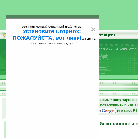
всё-таки лучший облачный файл-стор!
×
Установите DropBox:
ПОЖАЛУЙСТА, вот линк!
До
25 ГБ
бесплатно, приглашая друзей!
Установите
всё-таки лучший облачный файл-стор!
DropBox: ПОЖАЛУЙСТА, вот линк!
До
25
бесплатно, приглашая друзей!
ГБ
к началу раздела новостей
•
лучшие
новости
и
самые
популярные
н
простые
анонсы новостей
на email ежедневно или раз в
наш
на Google:
(
что такое R
ASBIS и AVG — на страже безопасности 
26.02.2010 20:19
просмотров: сегодня 2, всего 3470
автор новости:
Роман Алексеев