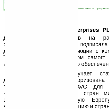
связанные темы:
безопасность
;
корпоративные новости
;
программы
данных
К
омпания
ASBISC Enterprises P
дистрибуции ИТ-продуктов на ра
рынках региона EMEA, подписала
договор о мастер-дистрибьюции с к
Technologies
, разработчиком самого 
антивирусного программного обеспечен
Компания ASBIS получает ста
дистрибьютора и авторизована 
программные продукты AVG для б
компьютера на рынки 22 стран ми
Центральную и Восточную Европ
Африку, Российскую Федерацию и стра