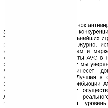
«Сегодня глобальный рынок антиви
это рынок с высокой конкуренц
Technologies — один из сильнейших иг
рынке», — заявил Лоран Журно, ис
вице-президент по продажам и марке
«Мы рады добавить продукты AVG в 
решений по безопасности, и мы уверен
мастер-дистрибьютора принесет до
выгоду нашим клиентам. Лучшая в 
система электронной дистрибьюции A
клиентам сделать заказ и осуществ
лицензий в режиме реальног
предоставляя высочайший уровен