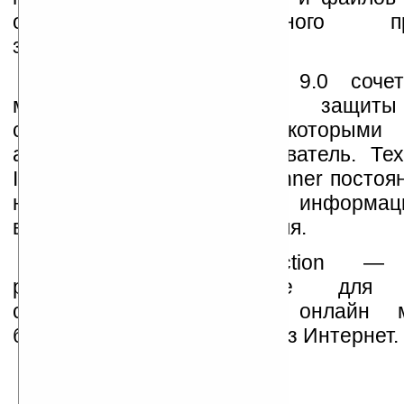
от несанкционированного про
злоумышленников.
AVG Internet Security 9.0 соч
многочисленные уровни защи
современных угроз, с которыми с
активный Интернет-пользователь. Те
Identity Protection и LinkScanner посто
на страже персональной информац
важных данных пользователя.
AVG Identity Protection — 
разработанное решение для б
совершения покупок в онлайн м
банковских транзакций через Интернет.