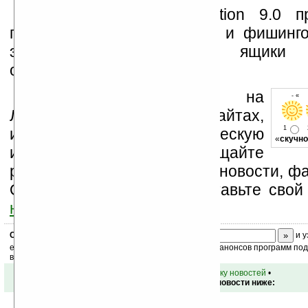
AVG Email Server Edition 9.0 п
попадание вирусов, спама и фишинг
электронные почтовые ящики с
организации.
Устанавливайте линк на
- « 
Ладошки на своих сайтах,
1
изучайте коммерческую
«
скучно
информацию, посещайте
разделы сайта (форум, чат, новости, фа
Оцените эту новость и оставьте свой
ниже на странице
.
Скоро
конкурс
с призами! Подпишитесь:
и у
ежедневный или еженедельный дайджест новостей, анонсов программ под 
ваш почтовый ящик.
•
вернуться к списку новостей
•
Обсуждение этой новости ниже: