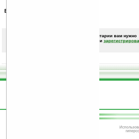
Ваше мнение будет первым.
Чтобы писать комментарии вам нужно
авторизоваться (войти)
или
зарегистрирова
поддержите
Ладошки
Использов
гиперс