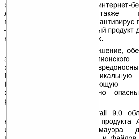
обеспечивающими полную интернет-без
линейке компании также пре
промежуточное решение — антивирус 
— и уникальный комплексный продукт 
кражи персональных данных.
AVG Anti-Virus 9.0 — решение, об
защиту от вирусов, шпионского п
обеспечения и других вредоносны
Продукт включает уникальную 
LinkScanner, позволяющую п
сканирование потенциально опасны
ресурсов «на лету».
AVG Anti-Virus & Firewall 9.0 об
качествами антивирусного продукта 
имеет функцию брандмауэра 
персональной информации и файлов 