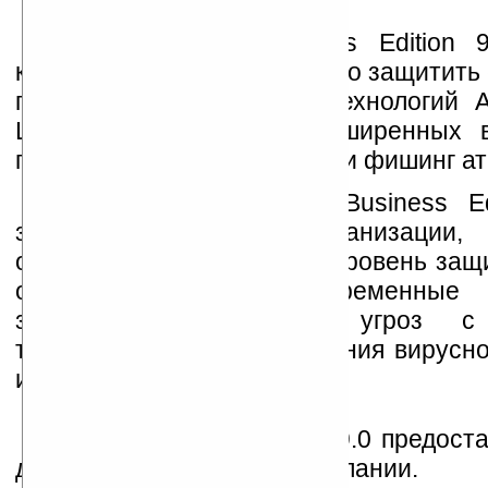
AVG Anti-Virus Business Edition 
компаниям удобно и надежно защитить 
помощью антивирусных технологий 
LinkScanner, а также расширенных 
предотвращения хакерских и фишинг ат
AVG Internet Security Business E
замедляет работу организации
обеспечивая высочайший уровень защ
объединяет самые современные 
защиты от Интернет угроз с
технологиями предотвращения вирусно
и хакерских атак.
AVG File Server Edition 9.0 предос
для файлового сервера компании.