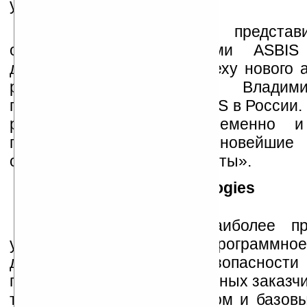
уменьшая расходы»
«Сочетание функций представ
опытом и возможностями ASBIS
дистрибуции — ключ к успеху нового 
решения», — считает Владими
генеральный директор ASBIS в России.
работы позволит своевременно и
представлять рынку все новейшие 
области антивирусной защиты».
Продукты AVG Technologies
AVG предоставляет наиболее пр
удобное в использовании программное
для обеспечения безопасност
пользователей и корпоративных заказчи
традиционными антивирусом и базовы