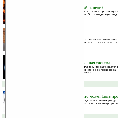
Хотите пообедать на сенсорной панели?
Находчивые предприниматели пускаются на самые разнообраз
внимание посетителей к своим заведениям. Вот и владельцы лонд
решили не оставаться в тени.
Сыграй мне на жалюзи
Солнце приносит нам радость по утрам, когда мы поднимаем
врывается в душное царство ночи. Отныне вы, а точнее ваши дет
опущенным жалюзи в любое время суток.
Элитная глобальная навигационная система
Да-да, элитная навигационная система, для тех, кто разбирается 
описании этой системы мощность встроенного в неё процессора, д
удерживать этот предмет на ладони. Это книга.
06-10-2008 »
Питьевая вода из воздуха — что может быть пр
Ученые нашли новый способ получения воды из природных ресурсо
не только зачерпнув стаканом из речки, или, например, рас
генератора питьевой воды WaterMill.
05-10-2008 »