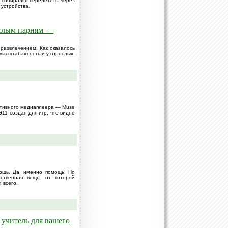
 собирался перелететь через
 устройства.
ослым парням —
развлечением. Как оказалось
масштабах) есть и у взрослых.
ативного медиаплеера — Muse
G11 создан для игр, что видно
ощь. Да, именно помощь! По
ственная вещь, от которой
 всего.
 учитель для вашего