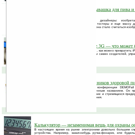
Скажи мне, какая у тебя открывашка для пива и я
порадуюсь
Чем только не занимаются нынче дизайнеры: изобрет
футуристические перчатки, печатающие тостеры и еще массу др
вещей. А недавно признаком хорошего тона стало считаться изобр
открывашки.
Управление машиной с iPhone 3G — что может 
Несколько чешских подростков придумали, как можно превратить i
управления детской машинкой. По словам самих создателей, упр
никакого труда даже маленькому ребёнку.
09-09-2008 »
WebDiet — сервис для поклонников здоровой 
На проходящей сейчас в Сан-Диего конференции DEMOFall 
анонсировала новый сервис с одноименным названием. Он пр
смартфонов, контролирующих свое питание и стремящихся приде
жизни вне зависимости от места пребывания.
08-09-2008 »
Калькулятор — незаменимая вещь для охраны о
В настоящее время на рынке электроники довольно большим сп
устройства. Например, какая-нибудь ручка-фонарик, или будил