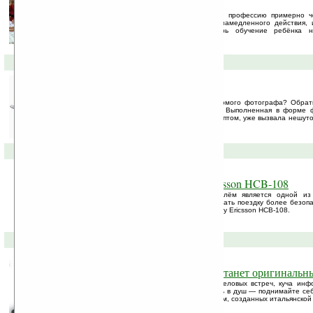
ребёнка!
По статистике, учителя оставляют свою профессию примерно ч
карьеры. Ведь дети — это как бомба замедленного действия, 
способны выдержать такое. Но теперь обучение ребёнка н
преподавателей: ...
19-09-2008 »
Кофе в фотообъективе
Ищете неординарный подарок для знакомого фотографа? Обра
необычный концепт ... чашки для кофе. Выполненная в форме ф
является на данный момент только концептом, уже вызвала нешут
сети.
18-09-2008 »
Bluetooth-гарнитура Sony Ericsson HCB-108
На сегодняшний день разговор за рулём является одной из
транспортных происшествий. Чтобы сделать поездку более безопа
комплектом громкой связи, например, Sony Ericsson HCB-108.
10-09-2008 »
Пусть обычный прием душа станет оригинальн
Вы весь день трудились — несколько деловых встреч, куча инф
распухли от мобильника!? Отправляйтесь в душ — поднимайте се
усталось с каждым потоком воды из систем, созданных итальянской к