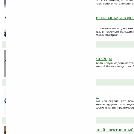
— эксцентричном полушвейцарце-полупилоте на пенсии, который
канал в Кале при помощи персонального реактивного летательного
Большому кораблю — большое плаванье, а взр
взрослые игрушки
Радиоуправляемые машинки у нас принято считать чисто детским 
— зря... Точно такое же развлечение (правда, в несколько больших 
Представляем вашему вниманию десятку самых быстрых, ...
29-09-2008 »
Новая модель PMP от компании Oppo
На днях китайская компания Oppo представила новую модель порт
G11, названного в честь Музы, Древнегреческой богини искусства. 
по характерной для плеера клавиатуре.
24-09-2008 »
Google запускает новый проект
На этот раз это не операционная система или сервис. Это пом
заверениям представителей Google, помощь другим это един
получают удовольствие все, даже те, кто достиг в жизни практически
21-09-2008 »
Multitouch Desk — интерактивный электронный