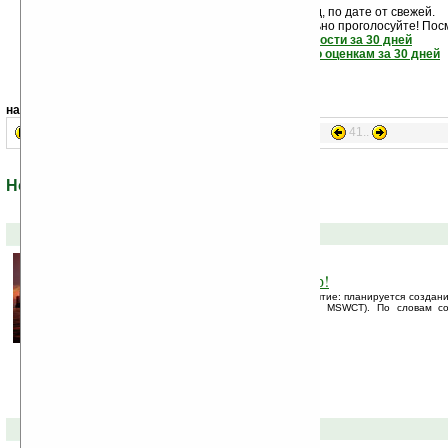
Новости показаны подряд, по дате от свежей.
Если новость вам понравилась - обязательно проголосуйте! Пос
самые читаемые новости за 30 дней
самые лучшие новости по оценкам за 30 дней
навигация:
41..
1..
21..
Новости из раздела: «Человек»
09-10-2008 »
Башня Шумахера покорит мир!
Новый день — новое впечатляющее событие: планируется создани
Schumacher World Champion Tower (или MSWCT). По словам со
постройка, высотой 240 метров, ...
08-10-2008 »