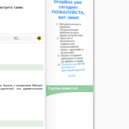
мотрите также:
вот линк!
Автоматическая и
удобная
синхронизация
файлов на всех
ваших устройствах;
61..
Простое и
безопасное
совместное
использование
папок с друзьями и
коллегами;
Легкое создание
публичных ссылок
на файлы и папки;
25 ГБ
Получите до
бесплатно,
приглашая друзей!
11234
е башни с названием Michael
Группы новостей
здателей, эта удивительная