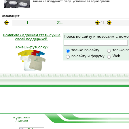
только не придумают люди, уставшие от однообразия.
навигация:
41..
1..
21..
Помогите Ладошкам стать лучше
Поиск по сайту и новостям с по
своей поддержкой.
Хочешь футболку?
только по сайту
только п
по сайту и форуму
Web
поддержите
Ладошки