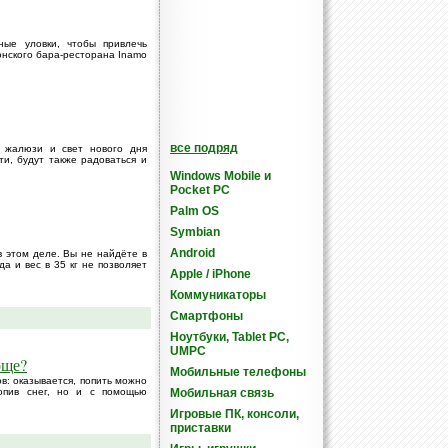
ные уловки, чтобы привлечь
онского бара-ресторана Inamo
все подряд
 жалюзи и свет нового дня
и, будут также радоваться и
Windows Mobile и
Pocket PC
Palm OS
Symbian
Android
в этом деле. Вы не найдёте в
а и вес в 35 кг не позволяет
Apple / iPhone
Коммуникаторы
Смартфоны
Ноутбуки, Tablet PC,
UMPC
още?
Мобильные телефоны
в: оказывается, попить можно
топив снег, но и с помощью
Мобильная связь
Игровые ПК, консоли,
приставки