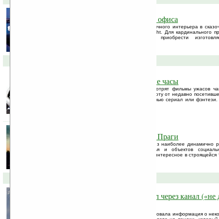
«Лунные» шарики для дома и офиса
Замечательный способ превращения обычного интерьера в сказо
специалисты немецкой компании Moonlight. Для кардинального 
делать не потребуется, достаточно приобрести изготовля
полиэтиленовые осветительные шарики.
03-10-2008 »
Night Sweat — антикошмарные часы
Есть люди, которые которые во сне смотрят фильмы ужасов ча
людей. И просыпаются они в холодном поту от недавно посетивше
гораздо чаще любителей посмотреть ночью сериал или фэнтези.
управлять.
W-небоскрёб станет визиткой Праги
Чехия последние годы является одной из наиболее динамично р
Рекордные темпы строительства жилья и объектов социаль
подтверждением этого факта. Но самое интересное в строящейся 
будут воплощаться в жизнь.
30-09-2008 »
Летучий швейцарец перелетел через канал («не д
искупаюсь»)
Всю прошлую неделю в интернете курсировала информация о некое