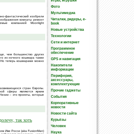
Игры, игрушки
Фото
Мультимедиа
чно-фантастический изобрели
Читалки, ридеры, e-
преображения комнаты ремонт
емые компанией Moonlight
book
Новые устройства
Технологии
Сети и интернет
Программное
обеспечение
ще, чем большинство других
го их ночного кошмара также
GPS и навигация
 Но теперь кошмарами можно
Накопители
информации
Периферия,
аксессуары,
комплектующие
азвивающихся стран Европы.
Прочие гаджеты
ной сферы являются ярким
Чехии – это проекты, которые
События
Корпоративные
новости
Новости сайта
олечу, так хоть
Курьёзы
Человек
м Иве Росси (aka FusionMan)
Наука