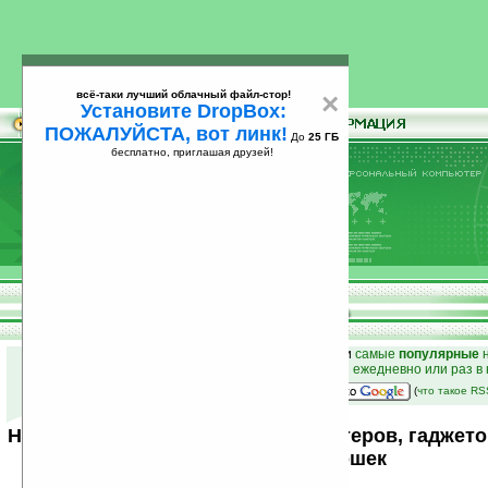
всё-таки лучший облачный файл-стор!
×
Установите DropBox:
ПОЖАЛУЙСТА, вот линк!
До
25 ГБ
бесплатно, приглашая друзей!
Установите
всё-таки лучший облачный файл-стор!
DropBox: ПОЖАЛУЙСТА, вот линк!
До
25
бесплатно, приглашая друзей!
ГБ
к началу раздела новостей
•
лучшие
новости
и
самые
популярные
н
простые
анонсы новостей
на email ежедневно или раз в
наш
на Google:
(
что такое R
Новости мира карманных компьютеров, гаджето
от Ладошек