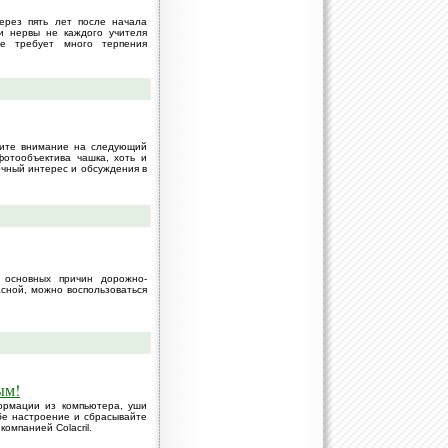
ерез пять лет после начала
и нервы не каждого учителя
е требует много терпения
тите внимание на следующий
отообъектива чашка, хоть и
очный интерес и обсуждения в
 основных причин дорожно-
сной, можно воспользоваться
ым!
ормации из компьютера, уши
бе настроение и сбрасывайте
омпанией Colacril.