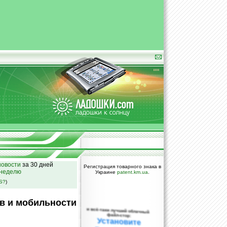
овости
за 30 дней
Регистрация товарного знака в
 неделю
Украине
patent.km.ua
.
SS?
)
в и мобильности
и всё-таки лучший облачный
файл-стор:
Установите
DropBox уже
сегодня!
ПОЖАЛУЙСТА,