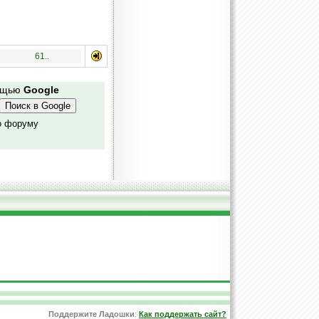
61..
мощью
Google
о форуму
Поддержите Ладошки
:
Как поддержать сайт?