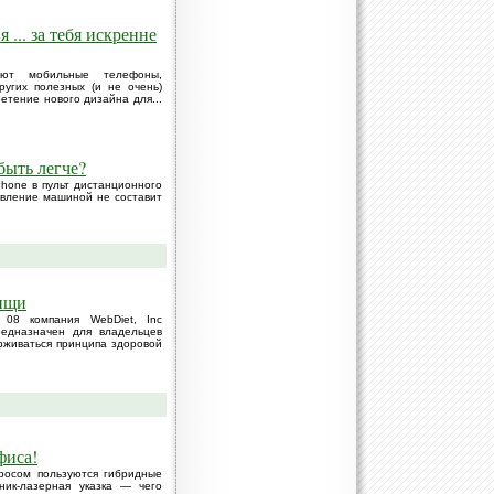
 ... за тебя искренне
ают мобильные телефоны,
угих полезных (и не очень)
етение нового дизайна для...
быть легче?
Phone в пульт дистанционного
авление машиной не составит
пищи
08 компания WebDiet, Inc
едназначен для владельцев
рживаться принципа здоровой
фиса!
росом пользуются гибридные
ьник-лазерная указка — чего