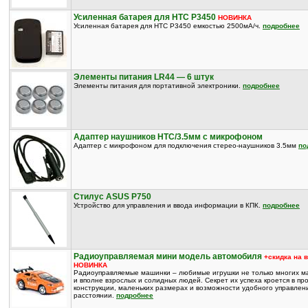
Усиленная батарея для HTC P3450
НОВИНКА
Усиленная батарея для HTC P3450 емкостью 2500мА/ч.
подробнее
Элементы питания LR44 — 6 штук
Элементы питания для портативной электроники.
подробнее
Адаптер наушников HTC/3.5мм с микрофоном
Адаптер с микрофоном для подключения стерео-наушников 3.5мм
по
Стилус ASUS P750
Устройство для управления и ввода информации в КПК.
подробнее
Радиоуправляемая мини модель автомобиля
+скидка на 
НОВИНКА
Радиоуправляемые машинки – любимые игрушки не только многих ма
и вполне взрослых и солидных людей. Секрет их успеха кроется в пр
конструкции, маленьких размерах и возможности удобного управлен
расстоянии.
подробнее