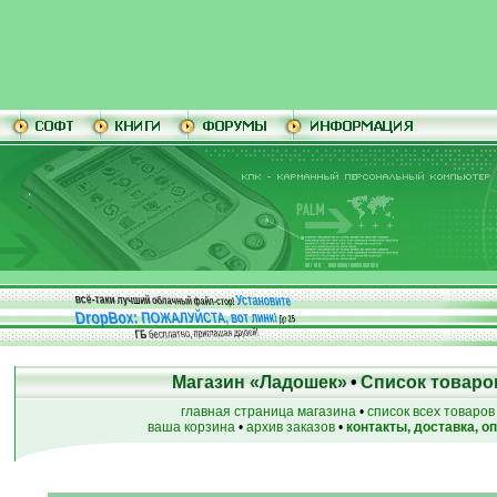
Установите
всё-таки лучший облачный файл-стор!
DropBox: ПОЖАЛУЙСТА, вот линк!
До
25
бесплатно, приглашая друзей!
ГБ
Магазин «Ладошек»
•
Список товаро
главная страница магазина
•
список всех товаров
ваша корзина
•
архив заказов
•
контакты, доставка, о