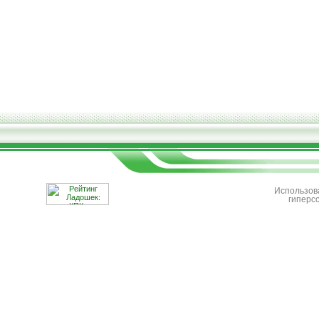
Использов
гиперс