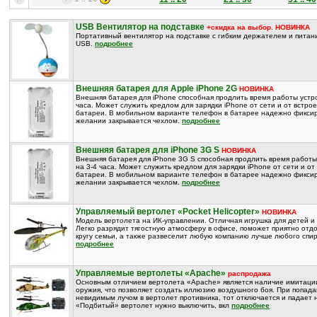
USB Вентилятор на подставке
+скидка на выбор. НОВИНКА
Портативный вентилятор на подставке с гибким держателем и питан
USB.
подробнее
Внешняя батарея для Apple iPhone 2G
НОВИНКА
Внешняя батарея для iPhone способная продлить время работы устро
часа. Может служить кредлом для зарядки iPhone от сети и от встро
батареи. В мобильном варианте телефон в батарее надежно фиксир
желании закрывается чехлом.
подробнее
Внешняя батарея для iPhone 3G S
НОВИНКА
Внешняя батарея для iPhone 3G S способная продлить время работы
на 3-4 часа. Может служить кредлом для зарядки iPhone от сети и о
батареи. В мобильном варианте телефон в батарее надежно фиксир
желании закрывается чехлом.
подробнее
Управляемый вертолет «Pocket Helicopter»
НОВИНКА
Модель вертолета на ИК-управлении. Отличная игрушка для детей и
Легко разрядит тягостную атмосферу в офисе, поможет приятно отдо
кругу семьи, а также развеселит любую компанию лучше любого спир
подробнее
Управляемые вертолеты «Apache»
распродажа
Основным отличием вертолета «Apache» является наличие имитаци
оружия, что позволяет создать иллюзию воздушного боя. При попад
невидимым лучом в вертолет противника, тот отключается и падает 
«Подбитый» вертолет нужно выключить, вкл
подробнее