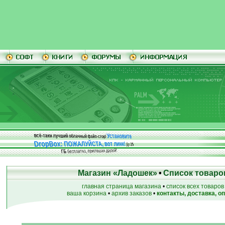
Установите
всё-таки лучший облачный файл-стор!
DropBox: ПОЖАЛУЙСТА, вот линк!
До
25
бесплатно, приглашая друзей!
ГБ
Магазин «Ладошек»
•
Список товаро
главная страница магазина
•
список всех товаров
ваша корзина
•
архив заказов
•
контакты, доставка, о