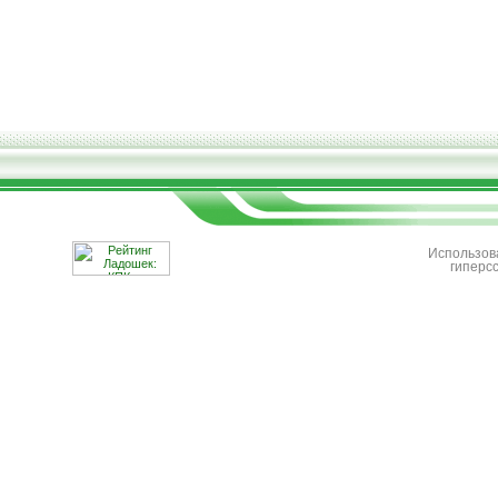
Использов
гиперс