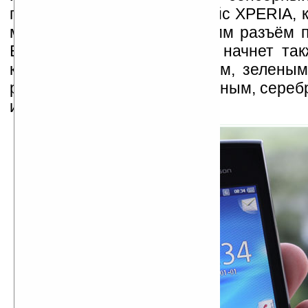
пользовательский интерфейс XPERIA, 
мегапикселя, Bluetooth, 3.5мм разъём 
EDGE. Продаваться Yendo начнет так
квартале с чёрным, голубым, зеленым
розовым, фиолетовым, красным, сереб
и жёлтым цветом корпуса.