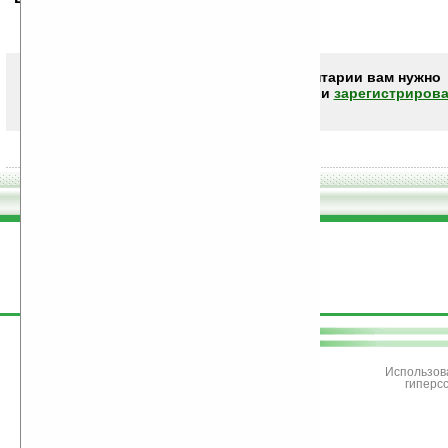
Чтобы писать комментарии вам нужно
авторизоваться (войти)
или
зарегистрирова
поддержите
Ладошки
Использов
гиперс