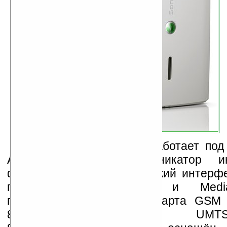
Ericsson XPERIA X8
работает под
Android 1.6. В коммуникатор ин
фирменный пользовательский интерф
приложения Timescape и Medi
поддерживает связь стандарта GSM
850/900/1800/1900) и UM