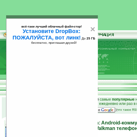
всё-таки лучший облачный файл-стор!
×
Установите DropBox:
ПОЖАЛУЙСТА, вот линк!
До
25 ГБ
бесплатно, приглашая друзей!
Установите
всё-таки лучший облачный файл-стор!
DropBox: ПОЖАЛУЙСТА, вот линк!
До
25
бесплатно, приглашая друзей!
ГБ
к началу раздела новостей
•
лучшие
новости
и
самые
популярные
н
простые
анонсы новостей
на email ежедневно или раз в
наш
на Google:
(
что такое R
Новинки от Sony Ericsson: Android-комм
X8, экотелефон Cedar и Walkman телефо
16.06.2010 19:39
просмотров: сегодня 1, всего 7110