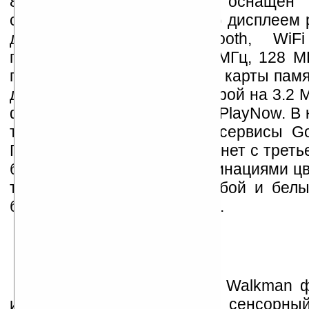
800/850/1900/2100) и оснащён
сенсорным HVGA (320x480) дисплеем 
дюйма, модулями Bluetooth, Wi
процессором частотой 600МГц, 128 М
памяти, слотом под microSD карты пам
до 16 ГБ), FM-радио и камерой на 3.2 М
фотографий на Facebook и PlayNow. В
также интегрированы все сервисы Goo
Продаваться XPERIA X8 начнет с третье
белым и следующими комбинациями цве
темно-синий и белый, голубой и белы
белый, серебряный и белый.
Sony Ericsson Yendo
с Walkman ф
имеет 2.6-дюймовый сенсорны