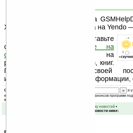
По информации ресурса GSMHelpD
X8 составит 319 долларов, а на Yendo 
Оцените новость и оставьте
- « 
свой комментарий
ниже на
1
странице
,
подпишитесь
на
«
скучно
рассылку новостей, файлов, книг.
Поддержите Ладошки своей посе
изучением коммерческой информации, 
Скоро
конкурс
с призами! Подпишитесь:
и у
ежедневный или еженедельный дайджест новостей, анонсов программ под 
ваш почтовый ящик.
•
вернуться к списку новостей
•
Обсуждение этой новости ниже:
Ваше мнение будет первым.