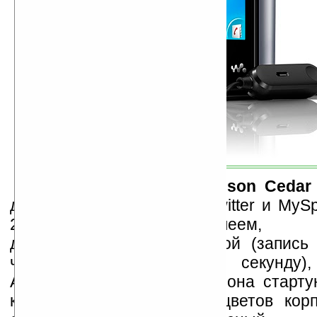
Экотелефон
Sony Ericsson Cedar
для выхода в Facebook, Twitter и My
2.2-дюймовым дисплеем, 3G
двухмегапиксельной камерой (запись
частотой кадров 30 в секунду),
ActiveSync. Продажи телефона старту
квартала с комбинацией цветов корп