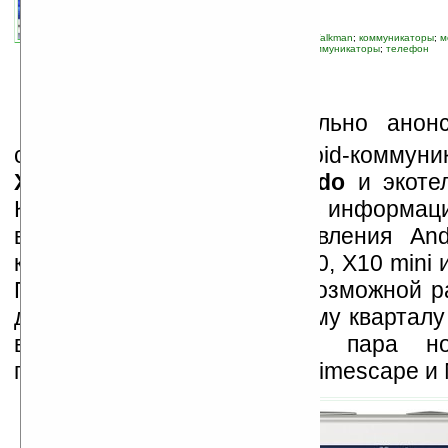
автор новости:
Владимир Литовченко
связанные темы:
Android
;
SonyEricsson
;
Walkman
;
коммуникаторы
;
м
устройства
;
смартфоны
;
смартфоны и коммуникаторы
;
телефон
S
ony Ericsson официально анон
своих новых девайса: Android-коммун
X8
, Walkman телефон
Yendo
и экот
Компания также поделилась информаци
в третьем квартале обновления And
коммуникаторов XPERIA X10, X10 mini и 
При этом для Х10 станет возможной р
данных на ТВ, а к четвертому кварталу
видео. Также ожидается пара н
приложений Sony Ericsson Timescape и