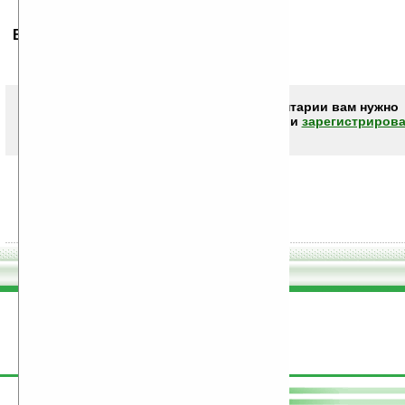
Ваше мнение будет первым.
Чтобы писать комментарии вам нужно
авторизоваться (войти)
или
зарегистрирова
поддержите
Ладошки