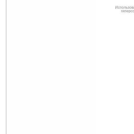
Использов
гиперс