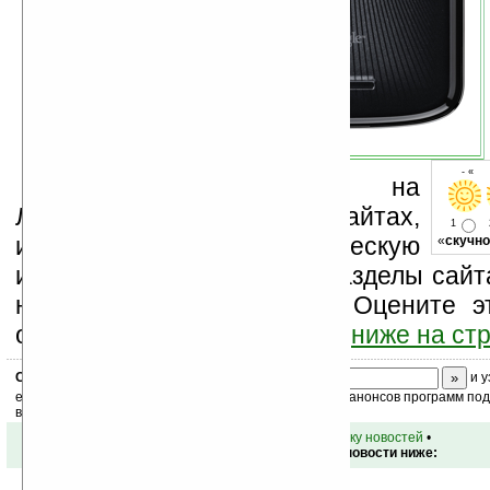
- « о
Устанавливайте линк на
Ладошки на своих сайтах,
1
изучайте коммерческую
«
скучно
информацию, посещайте разделы сайта
новости, файлы, прочие). Оцените э
оставьте свой комментарий
ниже на ст
Скоро
конкурс
с призами! Подпишитесь:
и у
ежедневный или еженедельный дайджест новостей, анонсов программ под 
ваш почтовый ящик.
•
вернуться к списку новостей
•
Обсуждение этой новости ниже: