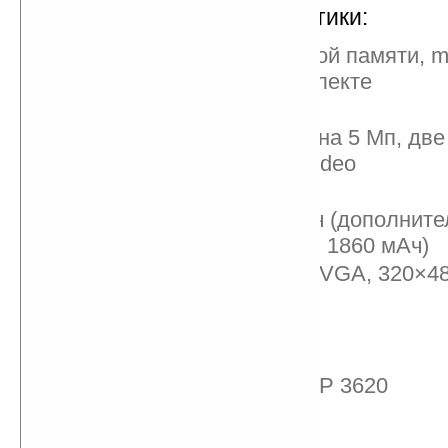
Технические характеристики:
память: 2 ГБ встроенной памяти, m
памяти на 2 ГБ в комплекте
QWERTY клавиатура
автофокусная камера на 5 Мп, дв
вспышки, запись HD video
CDMA/GSM/HSPA
аккумулятор: 1420 мАч (дополнит
аккумулятор емкостью 1860 мАч)
дисплей: 3.1 дюйма, HVGA, 320×4
DNLA
Flash player 10.1
Quickoffice
процессор: 1 ГГц OMAP 3620
512 MБ RAM
3G mobile hotspot