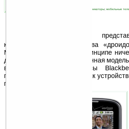
связанные темы:
Android
;
Motorola
;
коммуникаторы
;
мобильные тел
смартфоны
;
смартфоны и коммуникаторы
Н
а выставке CTIA предста
коммуникатор из семейства «дроид
Motorola —
Droid Pro
. В принципе ниче
для «дроида». Разве что данная модел
виду похожа на девайсы Blackberr
позиционирует Droid Pro, как устройств
пользователей.