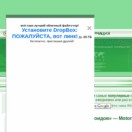
всё-таки лучший облачный файл-стор!
×
Установите DropBox:
ПОЖАЛУЙСТА, вот линк!
До
25 ГБ
бесплатно, приглашая друзей!
Установите
всё-таки лучший облачный файл-стор!
DropBox: ПОЖАЛУЙСТА, вот линк!
До
25
бесплатно, приглашая друзей!
ГБ
к началу раздела новостей
•
лучшие
новости
и
самые
популярные
н
простые
анонсы новостей
на email ежедневно или раз в
наш
на Google:
(
что такое R
Новичок в семействе «дроидов» — Motoro
07.10.2010 23:24
просмотров: сегодня 1, всего 7375