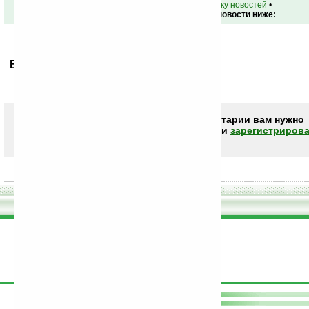
•
вернуться к списку новостей
•
Обсуждение этой новости ниже:
Ваше мнение будет первым.
Чтобы писать комментарии вам нужно
авторизоваться (войти)
или
зарегистрирова
поддержите
Ладошки