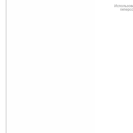
Использов
гиперс