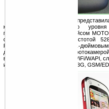
Motorola China
представила
коммуникатор начального уров
пользовательским интерфейсом MOT
оснащён процессором частотой 52
RAM, 512MБ ROM, 3.1-дюймовым
дисплеем, автофокусной фотокамеро
вспышкой, GPS, Bluetooth, WiFi/WAPI, с
и работает в сетях WCDMA 3G, GSM/E