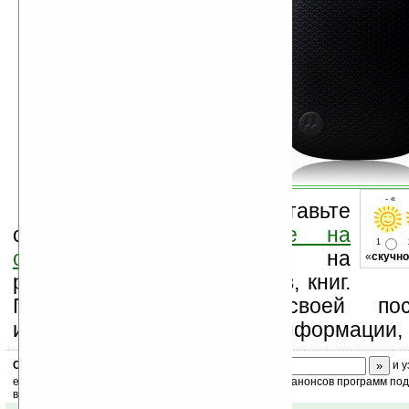
- « о
Оцените новость и оставьте
свой комментарий
ниже на
1
странице
,
подпишитесь
на
«
скучно
рассылку новостей, файлов, книг.
Поддержите Ладошки своей посе
изучением коммерческой информации, 
Скоро
конкурс
с призами! Подпишитесь:
и у
ежедневный или еженедельный дайджест новостей, анонсов программ под 
ваш почтовый ящик.