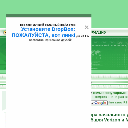
всё-таки лучший облачный файл-стор!
×
Установите DropBox:
ПОЖАЛУЙСТА, вот линк!
До
25 ГБ
бесплатно, приглашая друзей!
Установите
всё-таки лучший облачный файл-стор!
DropBox: ПОЖАЛУЙСТА, вот линк!
До
25
бесплатно, приглашая друзей!
ГБ
к началу раздела новостей
•
лучшие
новости
и
самые
популярные
н
простые
анонсы новостей
на email ежедневно или раз в
наш
на Google:
(
что такое R
Два Android-коммуникатора начального 
компании Motorola: WX445 для Verizon и 
китайкого рынка