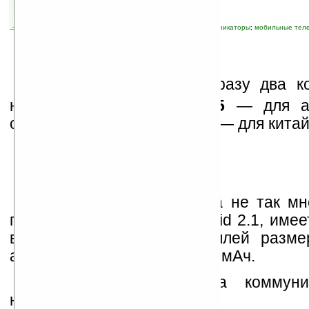
13.07.2010 03:33
просмотров: сегодня 3, всего 4729
автор новости:
Владимир Литовченко
связанные темы:
Android
;
Motorola
;
коммуникаторы
;
мобильные тел
смартфоны
;
смартфоны и коммуникаторы
M
otorola
выпустила сразу два к
начального уровня,
WX445
— для ам
оператора Verizon и
ME501
— для китай
О WX445 известно пока не так мно
под управлением ОС Android 2.1, имее
вспышки), сенсорный дисплей размеро
аккумулятор ёмкостью 1170 мАч.
Цена и дата выхода коммуни
неизвестны.