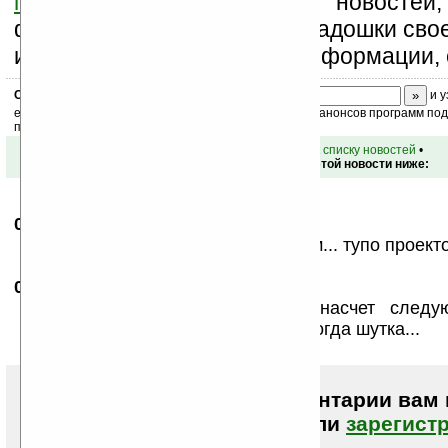
подпишитесь
на рассылку новостей,
файлов, книг. Поддержите Ладошки св
изучением коммерческой информации, 
Скоро
конкурс
с призами! Подпишитесь:
и у
ежедневный или еженедельный дайджест новостей, анонсов программ под 
почтовый ящик.
•
вернуться к списку новостей
•
Обсуждение этой новости ниже:
09.11.2010
- Talon
17:11
ничего общего с микрософт столом... тупо проекто
09.11.2010
- gnom slava
21:26
была пародийный фотоколлаж насчет следую
огрызка: iDesk и iCarpet. я думал тогда шутка...
Чтобы писать комментарии вам
авторизоваться (войти)
или
зарегист