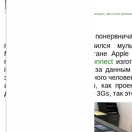
связанные темы:
Apple
;
iPhone
;
дисплей
;
концепт, прототип
;
мульти
Ф
аны Apple немного понервнич
позавидовали, когда появился мул
Microsoft Table. И вот в стане Appl
продукт. Ребята из
Table Connect
изгот
iPhone. Не ясно можно ли за данным
здоровье такого замечательного челове
а вот пользоваться столом, как про
дисплея iPhone 4 или iPhone 3Gs, так э