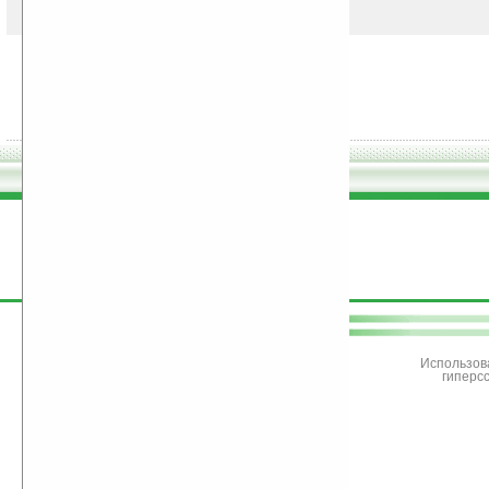
поддержите
Ладошки
Использов
гиперс