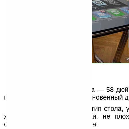
Размер мультитач экрана — 58 дюй
iPhone к «iTable» через обыкновенный д
Хотя это только и прототип стола, 
хорошее качество картинки, не пло
общее качество сборки стола.