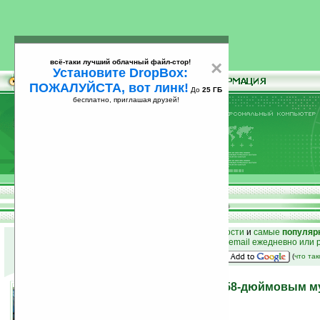
всё-таки лучший облачный файл-стор!
×
Установите DropBox:
ПОЖАЛУЙСТА, вот линк!
До
25 ГБ
бесплатно, приглашая друзей!
Установите
всё-таки лучший облачный файл-стор!
DropBox: ПОЖАЛУЙСТА, вот линк!
До
25
бесплатно, приглашая друзей!
ГБ
к началу раздела новостей
•
лучшие
новости
и
самые
популяр
простые
анонсы новостей
на email ежедневно или 
наш
на Google:
(
что та
«iTable» — iPhone стол с 58-дюймовым 
03.11.2010 13:14
просмотров: сегодня 2, всего 6468
автор новости:
Владимир Литовченко