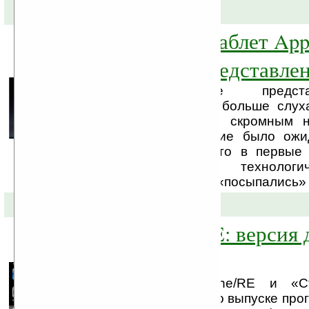
28-01-2010 »
Свершилось! Таблет Appl
официально представле
Наконец-то Apple предс
разрекламированный больше слух
компанией таблет со скромным н
Насколько это событие было ож
заключить из того, что в первые
многие популярные технологи
Интернета чуть ли не «посыпались» о
16-12-2009 »
PC Magazine/RE: версия 
iPhone
Журнал PC Magazine/RE и «Ст
Еремеева» объявили о выпуске пр