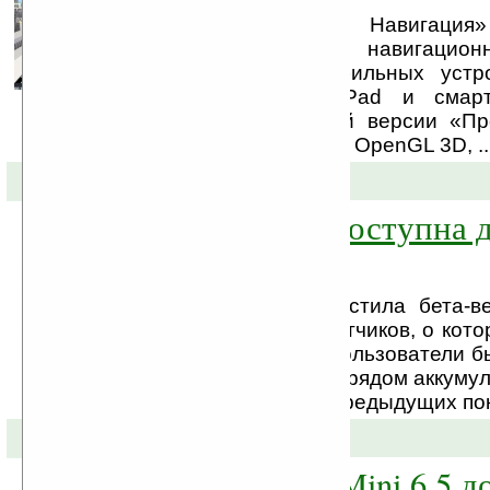
Компания «Сидиком Навигация
выпуске версии навигацио
«Прогород» для мобильных устр
Apple –планшетов iPad и смарт
Особенностями новой версии «Пр
поддержка технологии OpenGL 3D, ..
03-11-2011 »
iOS 5.0.1 Beta доступна 
скачивания
Компания Apple выпустила бета-в
iOS 5.0.1 для разработчиков, о кот
говорилось. Многие пользователи 
слишком быстрым разрядом аккумул
4S и на устройствах предыдущих по
02-11-2011 »
Браузер Opera Mini 6.5 