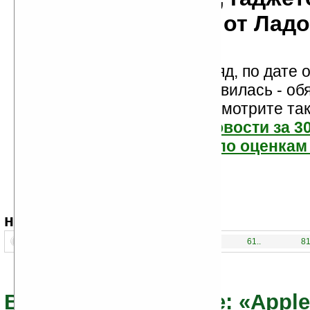
мобильности от Лад
Новости показаны подряд, по дате о
Если новость вам понравилась - об
проголосуйте! Посмотрите та
самые читаемые новости за 3
самые лучшие новости по оценкам 
навигация:
1..
21..
41..
61..
81
Все новости по теме: «Appl