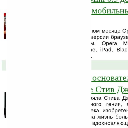
для почти всех мобильн
платформ
После выхода в прошлом месяце Ope
Android, последовали версии браузе
мобильных платформ. Opera M
использовать в iPhone, iPad, Blac
S60 и Java-телефонах.
06-10-2011 »
Ушёл из жизни основате
компании Apple Стив Джо
Компания Apple потеряла Стива Д
провидца и креативного гения,
замечательного человека, изобретен
или иначе повлияли на жизнь бол
Кто не слышал его вдохновляющ