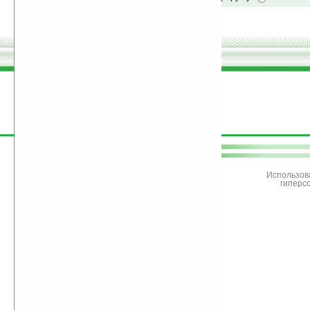
поддержите
Ладошки
Использов
гиперс