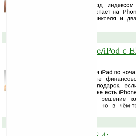
Опытный образец под индексом 
Verification Test 1) работает на iPh
камеру на два мегапикселя и дв
компании Samsung.
19-04-2010 »
Преврати iPhone/iPod с E
XL в iPad
Если Вам часто снится iPad по ноча
момент вы не имеете финансово
сделать себе такой подарок, ес
фанат Apple и у вас уже есть iPhone
Вам может подойдет решение ко
которое не во всем, но в чём-
заменить вам iPad, ...
09-04-2010 »
Apple iPhone OS 4: