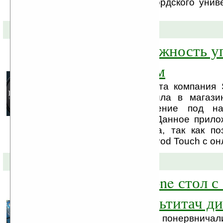
выпускниками Стэнфордского унив
сделать это сейчас: ...
18-05-2011 »
iPad даст возможность у
онлайн-покером
Не далее как 15 марта компания S
International предложила в магази
свое новое приложение под на
Controls для iPhone. Данное прил
всем фанатам покера, так как по
iPhone™, iPad™ или iPod Touch с он
03-11-2010 »
«iTable» — iPhone стол с 
дюймовым мультитач ди
Фаны Apple немного понервничал