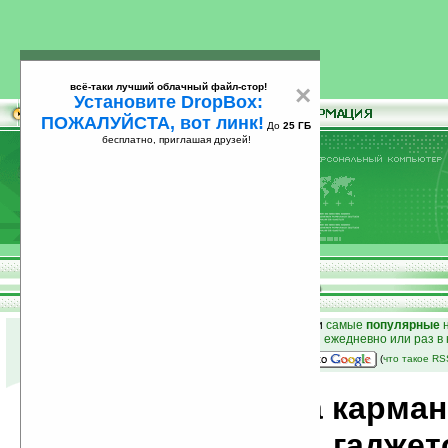
всё-таки лучший облачный файл-стор!
×
Установите DropBox:
ПОЖАЛУЙСТА, вот линк!
До
25 ГБ
бесплатно, приглашая друзей!
Установите
всё-таки лучший облачный файл-стор!
DropBox: ПОЖАЛУЙСТА, вот линк!
До
25
бесплатно, приглашая друзей!
ГБ
к началу раздела новостей
•
лучшие
новости
и
самые
популярные
н
простые
анонсы новостей
на email ежедневно или раз в
наш
на Google:
(
что такое R
Новости мира карма
компьютеров, гаджет