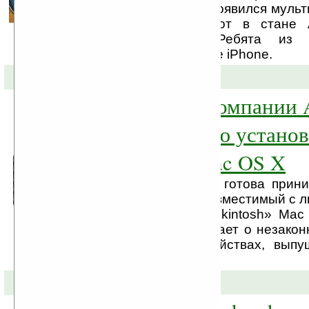
позавидовали, когда появился муль
Microsoft Table. И вот в стане 
похожий продукт. Ребята из 
изготовили стол в виде iPhone.
13-08-2010 »
Таблет Haptic компании 
с возможностью устано
«hackintosh» Mac OS X
Компания Axon Logic готова прин
свой таблет Haptic, совместимый с 
в том числе и с «hackintosh» Mac
компания предупреждает о незакон
Mac OS X на устройствах, выпу
маркой Apple.
28-07-2010 »