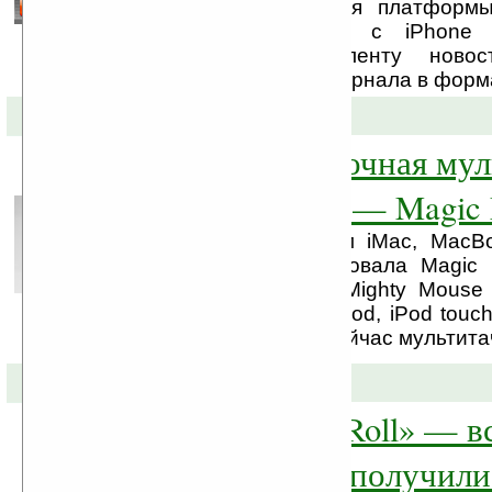
PC Magazine/RE» для платформы
Утилита совместима с iPhone 
позволяет читать ленту ново
онлайновой версии журнала в формат
21-10-2009 »
Новая бескнопочная мул
мышь от Apple — Magic
Вместе с редизайном iMac, MacBo
Apple также анонсировала Magic 
выходит на замену Mighty Mouse 
Mouse, как и новые iPod, iPod touc
наделена модными сейчас мультита
10-09-2009 »
Apple «Rock & Roll» — в
медиатаблет, а получил