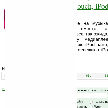
iPod nano, iPod touch, iPod
iPod shuffle
Вчера компания Apple на музык
«Rock & Roll», вместо ан
медиапланшета, чего все так ожида
обновлённую линейку медиаплее
выпустила пятую версию iPod nano
iPod touch и немного освежила iPod
shuffle.
навигация:
1..
21..
41..
61..
81
Помогите Ладошкам стать лучше
Поиск по сайту и новостям с по
своей поддержкой.
Хочешь футболку?
только по сайту
только п
по сайту и форуму
Web