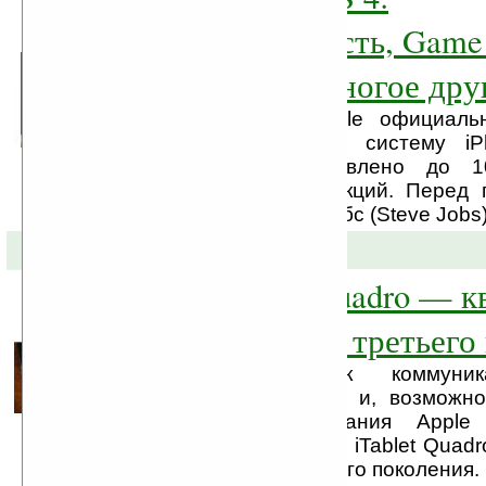
мультизадачность, Game 
iBooks, iAd и многое дру
Вчера компания Apple официаль
новую операционную систему i
которую было добавлено до 1
важности новых функций. Перед 
iPhone OS 4 Стив Джобс (Steve Jobs) 
01-04-2010 »
Apple iTablet Quadro — к
четырёх iPhone третьего
Помимо разработок коммуник
поколения iPhone 4G и, возможно
таблета iPad, компания Apple 
гибридное устройство iTablet Quadr
четырёх iPhone третьего поколения.