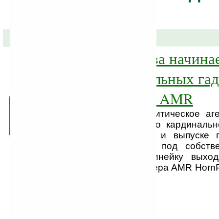
01-04-2013 »
Марина Рожкова начина
поставки мобильных гад
своим брендом AMR
Информационно-аналитическое аг
Рожковой объявляет о кардиналь
сферы деятельности и выпуске 
мобильных гаджетов под собств
(AMR). В первую линейку выход
планшетного компьютера AMR HornP
...