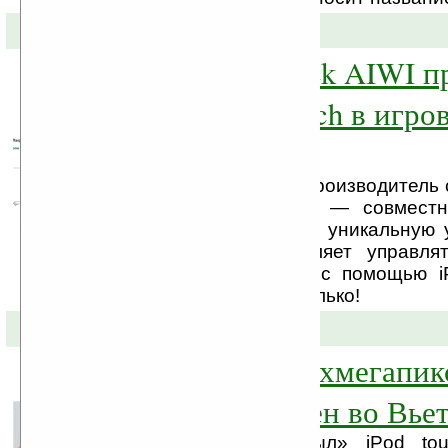
27-05-2010 »
Утилита ASRock AIWI п
iPhone/iPod Touch в игро
джойстик
ASRock — ведущий производитель 
неттопов и нетбуков — совмест
Aibelive представляют уникальную
AIWI, которая позволяет управля
персонажем в играх с помощью i
Touch от Apple и не только!
19-05-2010 »
iPod touch с двухмегапи
камерой замечен во Вье
Во Вьетнаме «всплыл» iPod tou