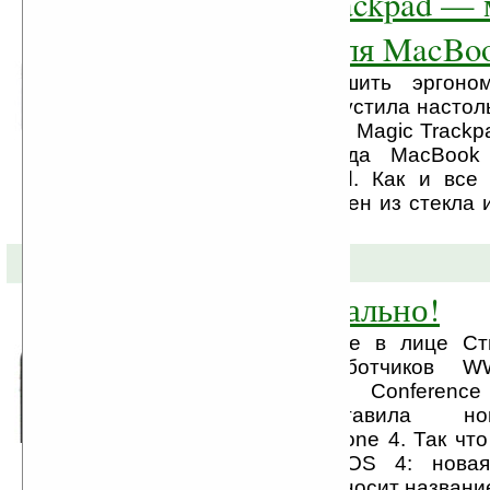
Apple Magic Trackpad — 
манипулятор для MacBo
Apple решила улучшить эргоно
MacBook и Mac и выпустила настол
трекпад. По размерам Magic Trackp
80% больше трекпада MacBook
меньше дисплея iPad. Как и все 
манипулятор изготовлен из стекла 
алюминиевый корпус.
08-06-2010 »
iPhone 4 официально!
Вчера компания Apple в лице С
конференции разработчиков W
Worldwide Developers Conferenc
Франциско представила н
коммуникатора — iPhone 4. Так чт
от новой модели: iOS 4: новая
система официально носит название i