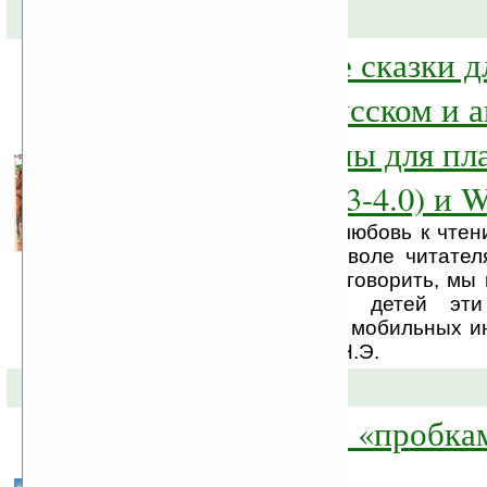
23-01-2012 »
Интерактивные сказки дл
3 до 7 лет на русском и 
языках доступны для пл
iOS, Android (2.3-4.0) и 
Как привить ребенку любовь к чт
книжки, где герои по воле читател
начать двигаться и заговорить, мы 
сказках. Для наших детей эти
реальностью… Центр мобильных 
технологий МГТУ им. Н.Э.
09-11-2011 »
3D-навигация с «пробка
iPad и iPhone