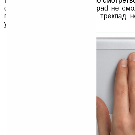
так что они будут гармонично смотреть
столе. Правда, Magic Trackpad не см
планшеты Wacom, так как трекпад н
усилие нажатия.