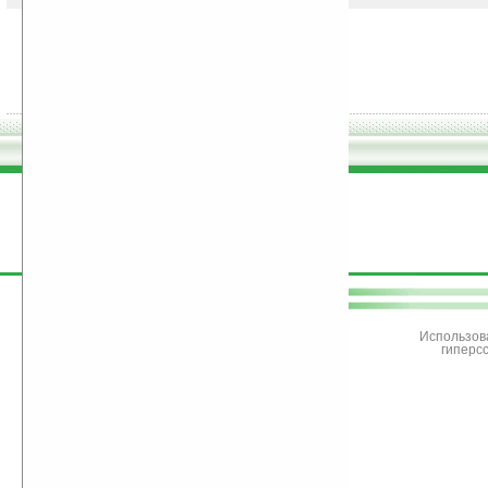
поддержите
Ладошки
Использов
гиперс