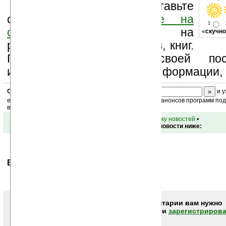
Оцените новость и оставьте
свой комментарий
ниже на
1
странице
,
подпишитесь
на
«
скучно
рассылку новостей, файлов, книг.
Поддержите Ладошки своей посе
изучением коммерческой информации, 
Скоро
конкурс
с призами! Подпишитесь:
и у
ежедневный или еженедельный дайджест новостей, анонсов программ под 
ваш почтовый ящик.
•
вернуться к списку новостей
•
Обсуждение этой новости ниже:
Ваше мнение будет первым.
Чтобы писать комментарии вам нужно
авторизоваться (войти)
или
зарегистрирова