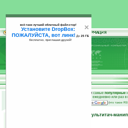
всё-таки лучший облачный файл-стор!
×
Установите DropBox:
ПОЖАЛУЙСТА, вот линк!
До
25 ГБ
бесплатно, приглашая друзей!
Установите
всё-таки лучший облачный файл-стор!
DropBox: ПОЖАЛУЙСТА, вот линк!
До
25
бесплатно, приглашая друзей!
ГБ
к началу раздела новостей
•
лучшие
новости
и
самые
популярные
н
простые
анонсы новостей
на email ежедневно или раз в
наш
на Google:
(
что такое R
Apple Magic Trackpad — мультитач-мани
MacBook и Mac
28.07.2010 18:29
просмотров: сегодня 3, всего 3475