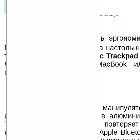
автор новости:
Владимир Литовченко
связанные темы:
Apple
;
периферия
;
устройства ввода
A
pple решила улучшить эргоном
MacBook и Mac и выпустила настольны
трекпад. По размерам
Magic Trackpad
80% больше трекпада MacBook и
меньше дисплея iPad.
Как и все девайсы Apple, манипулят
из стекла и вмонтирован в алюмини
Трекпад в своем дизайне повторяе
наклона и размеры, что и Apple Blueto