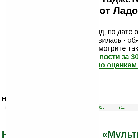
мобильности от Лад
Новости показаны подряд, по дате о
Если новость вам понравилась - об
проголосуйте! Посмотрите та
самые читаемые новости за 3
самые лучшие новости по оценкам 
навигация:
1..
21..
41..
61..
81..
Новости из раздела: «Муль