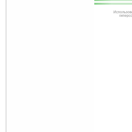
Ладошки
Использов
гиперс