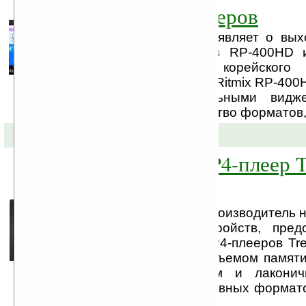
модели HD плееров
Компания BLADE объявляет о вых
моделей HD плееров RP-400HD 
компании Ritmix, корейского 
портативной техники. Ritmix RP-400
HD плеер со стильными видже
поддерживает множество форматов, 
17-02-2011 »
Новый MP3/MP4-плеер Tr
TL-374
Компания Treelogic, производитель 
мультимедийных устройств, пред
модель серии MP3/MP4-плееров Tre
Treelogic TL-374 (с объемом памяти
выделяется стильным и лаконич
поддержкой всех основных формато
...