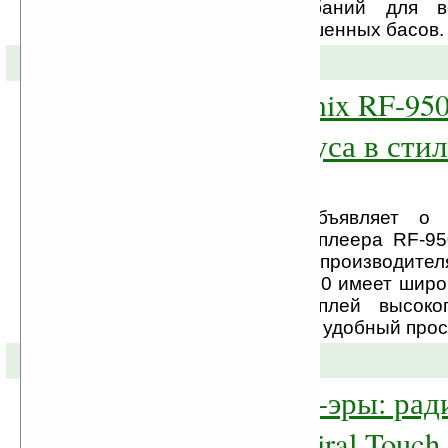
генерирования колебаний для в
глубоких, богато окрашенных басов.
17-01-2011 »
MP3-плеер Ritmix RF-950
дизайном корпуса в стил
уже в продаже
Компания BLADE объявляет о 
продажу нового MP3-плеера RF-95
Ritmix, корейского производите
техники. Ritmix RF-9500 имеет шир
TFT сенсорный дисплей высоког
который обеспечивает удобный прос
11-01-2011 »
Начало Android-эры: рад
наушники Admiral Touch