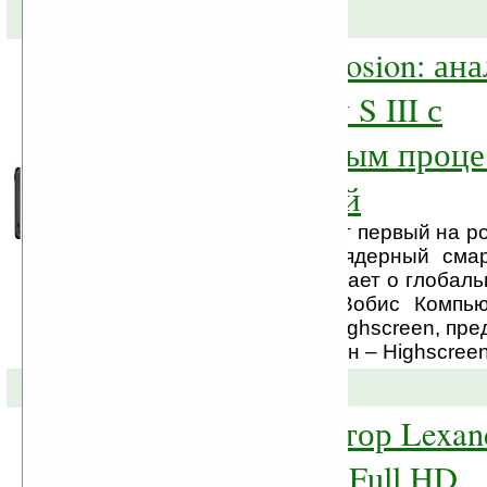
31-01-2013 »
Highscreen Explosion: ана
Samsung Galaxy S III с
четырехъядерным проце
13 тысяч рублей
Highscreen анонсирует первый на р
бюджетный четырехъядерный смар
на вопросы и напоминает о глобал
линейки Компания «Вобис Компью
российского бренда Highscreen, пре
флагманский смартфон – Highscreen 
26-12-2012 »
Видеорегистратор Lexan
с натуральным Full HD