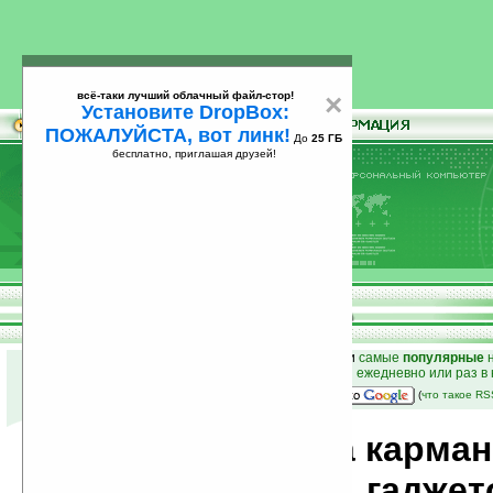
всё-таки лучший облачный файл-стор!
×
Установите DropBox:
ПОЖАЛУЙСТА, вот линк!
До
25 ГБ
бесплатно, приглашая друзей!
Установите
всё-таки лучший облачный файл-стор!
DropBox: ПОЖАЛУЙСТА, вот линк!
До
25
бесплатно, приглашая друзей!
ГБ
к началу раздела новостей
•
лучшие
новости
и
самые
популярные
н
простые
анонсы новостей
на email ежедневно или раз в
наш
на Google:
(
что такое R
Новости мира карма
компьютеров, гаджет