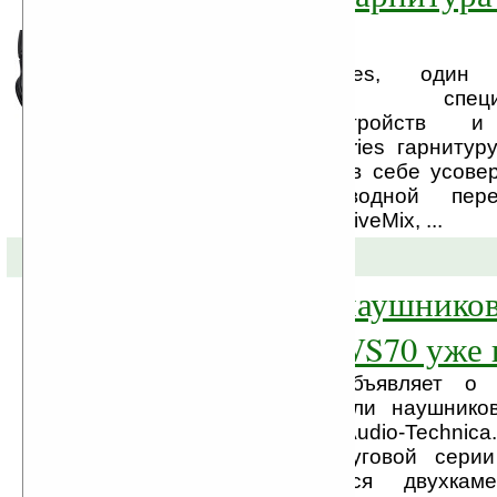
360
Компания SteelSeries, оди
производителей специал
периферийных устройств и 
представляет SteelSeries гарнитур
Устройство сочетает в себе усов
технологию беспроводной пер
функции ExactSND и LiveMix, ...
26-01-2011 »
Новая модель наушников
Technica ATH-WS70 уже 
Компания BLADE объявляет о 
продажу новой модели наушнико
японской компании Audio-Technica.
WS70 – флагман дуговой серии 
которой используется двухкам