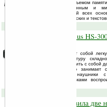
Treelogic TL-214 (с объемом памяти
выделяется современным и ми
дизайном, поддержкой всех осн
аудио, видео, графических и текстов
24-02-2011 »
Гарнитура Genius HS-30
и не только
Новинка представляет собой легк
120 граммов) гарнитуру складно
Устройство можно возить с собой да
сложенном виде оно занимает с
места. Накладные наушники с
динамическими головками воспро
звук без помех.
23-02-2011 »
Ritmix представила две 