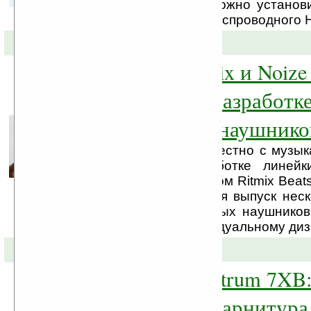
процессорный блок можно установ
или трансмиттер из беспроводного 
07-02-2011 »
Компания Ritmix и Noiz
приступили к разработк
эксклюзивных наушнико
Компания Ritmix совместно с музы
приступили к разработке линейк
наушников под брендом Ritmix Beats
2011 году планируется выпуск нес
мониторных и вставных наушников
выполнены по индивидуальному дизай
27-01-2011 »
SteelSeries Spectrum 7XB
беспроводная гарнитура