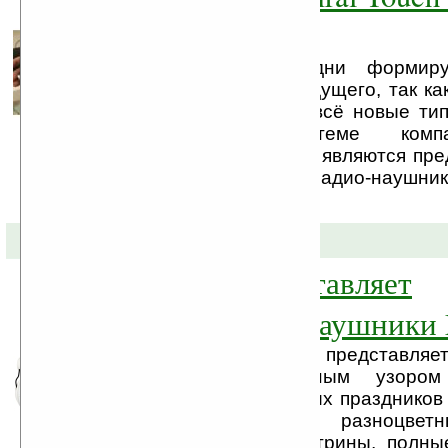
Android 2.1
Наверно в наши дни формиру
вариантов Android-будущего, так ка
начинают выпускать всё новые ти
операционной системе комп
Свидетельством тому являются пр
выставке CES-2011, радио-наушник
компании Nox Audio, ...
21-12-2010 »
Defender представляет
белоснежные наушники
Компания Defender представляе
наушники с изящным узоро
преддверии новогодних празднико
городов оживают: разноцветн
сверкающие ёлки, витрины, полны