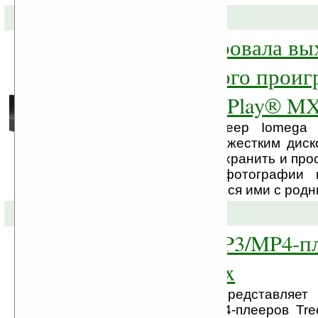
29-03-2011 »
Iomega анонсировала вы
мультимедийного проиг
Iomega® ScreenPlay® MX
Компактный медиаплеер Iomega 
Mobile с встроенным жестким дис
дюйма, позволит Вам хранить и про
любимые фильмы, фотографии 
записи, а также делиться ими с род
01-03-2011 »
Новая серия MP3/MP4-п
Treelogic TL-21x
Компания Treelogic представляет
новой серии MP3/MP4-плееров Tre