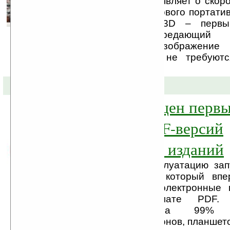
Компания BLADE объявляет о скор
российском рынке первого портати
от Cowon. Cowon 3D – первый
медиаплеер, передающий 
стереоскопическое изображение
просмотра которого не требуют
очки.
05-04-2011 »
В России запущен первы
по продаже PDF-версий
периодических изданий
В коммерческую эксплуатацию зап
сервис YourPress.ru, который вп
позволяет покупать электронные 
журналов в формате PDF.
поддерживается на 99% п
компьютеров, смартфонов, планшето