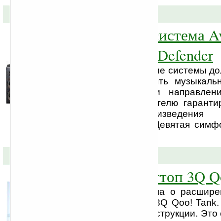
10-02-2011 »
Акустическая система A
формата 2.1 от Defender
Домашние акустические системы д
хорошо воспроизводить музыкаль
различных жанров и направлени
Avante X35 пользователю гаранти
качество воспроизведения
композиций, будь то Девятая симф
...
09-02-2011 »
Модульный неттоп 3Q Q
Компания 3Q объявила о расшире
ряда серии неттопов 3Q Qoo! Tank.
неттоп модульной конструкции. Это 