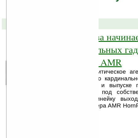
01-04-2013 »
Марина Рожкова начина
поставки мобильных гад
своим брендом AMR
Информационно-аналитическое аг
Рожковой объявляет о кардиналь
сферы деятельности и выпуске 
мобильных гаджетов под собств
(AMR). В первую линейку выход
планшетного компьютера AMR HornP
...