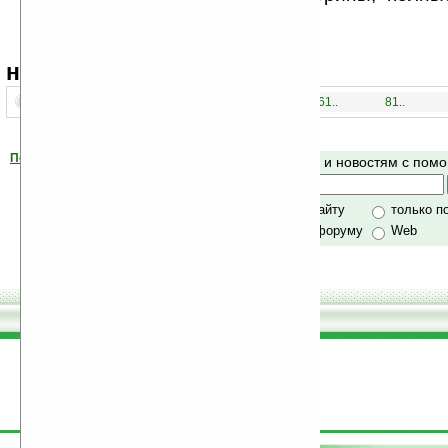
это радует глаз.
навигация:
1..
21..
41..
61..
81..
Помогите Ладошкам стать лучше
Поиск по сайту и новостям с по
своей поддержкой.
Хочешь футболку?
только по сайту
только п
по сайту и форуму
Web
поддержите