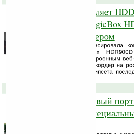
Gmini представляет HDD
медиаплеер MagicBox H
цифровым тюнером
Компания Gmini анонсировала к
медиаплеер MagicBox HDR900
тюнером DVB-T и встроенным веб-
первый HDD-плеер/рекордер на ро
созданный на базе чипсета после
Realtek RTD1185.
20-04-2011 »
Cowon 3D – первый пор
3D плеер без специальн
скоро в России