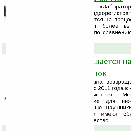
Российская компания «Лаборато
представляет новый видеорегистрат
4500. Модель базируется на проце
который обеспечивает более вы
записываемого видео по сравнени
чипах Ambarella.
30-08-2011 »
Mediana возвращается н
российский рынок
Торговая марка mediana возвращ
аудиоустройств осенью 2011 года в 
с новым ассортиментом. M
качественное решение для ниж
сегмента: компьютерные наушни
этой торговой марки имеют сба
соотношение цена-качество.
03-06-2011 »