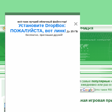
всё-таки лучший облачный файл-стор!
×
Установите DropBox:
ПОЖАЛУЙСТА, вот линк!
До
25 ГБ
бесплатно, приглашая друзей!
Установите
всё-таки лучший облачный файл-стор!
DropBox: ПОЖАЛУЙСТА, вот линк!
До
25
бесплатно, приглашая друзей!
ГБ
к началу раздела новостей
•
лучшие
новости
и
самые
популярные
н
простые
анонсы новостей
на email ежедневно или раз в
наш
на Google:
(
что такое R
Ocosmos OCS1 — мобильная игровая при
компьютер на Windows 7
30.11.2010 12:57
просмотров: сегодня 1, всего 5400