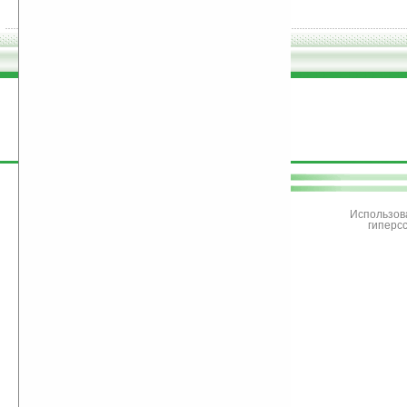
поддержите
Ладошки
Использов
гиперс