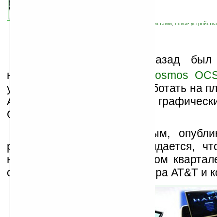
автор новости:
Владимир Литовченко
связанные темы:
игровые ПК, консоли, приставки
;
новые устройства
Н
есколько месяцев назад был 
наладонный компьютер
Ocosmos OCS
узнали, что OCS-1 будет работать на пл
Atom Oak Trail, оснащаться графичес
GMA 600 и SSD на 32 ГБ.
Согласно новым данным, опубли
ресурсе
UMPC Portal
, ожидается, чт
начнёт продаваться в первом квартал
сети американского оператора AT&T и к