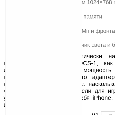
дюймов и разрешением 1024×768 
SSD на 32 ГБ
слот для microSD карт памяти
USB 2.0 порт
камеры: тыльная на 5 Мп и фронт
вебкамера на 1.3 Мп
датчики: гироскоп, датчик света и 
Многие смотрят скептически н
популярность Ocosmos OCS-1, как 
игровой приставки: малая мощность 
процессора и графического адапте
невольно возникает вопрос: наскольк
«изобретать велосипед», если для иг
уже зарекомендовавшие себя iPhone
или та же Sony PSP.
Устанавливайте линк на
- « 