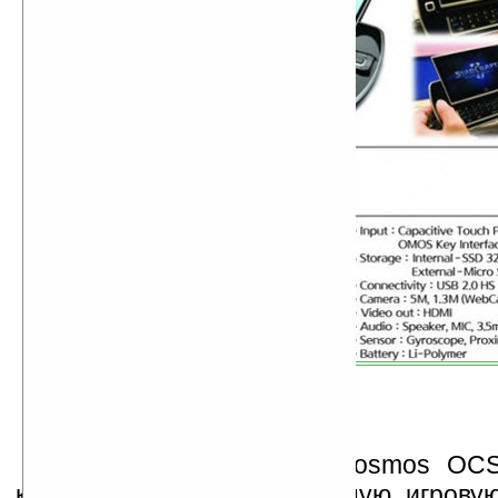
По внешнему виду Ocosmos OCS
коммуникатор или мобильную игровую