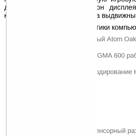
джойстиками с двух сторон диспл
клавиатурой находящейся за выдвижны
Технические характеристики компью
процессор: одноядерный Atom Oak t
1.5 или 1.9ГГц
графический адаптер: GMA 600 р
частоте 400МГц и
поддерживающий декодирование 
качества 720p
ОС:Windows 7
802.11b/g/n WiFi
Bluetooth 2.1
GPS
3G
дисплей: емкостной, сенсорный р