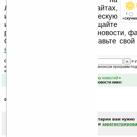
Ладошки на своих сайтах,
1
изучайте коммерческую
«
скучно
информацию, посещайте
разделы сайта (форум, чат, новости, фа
Оцените эту новость и оставьте свой
ниже на странице
.
Скоро
конкурс
с призами! Подпишитесь:
и у
ежедневный или еженедельный дайджест новостей, анонсов программ под 
ваш почтовый ящик.
•
вернуться к списку новостей
•
Обсуждение этой новости ниже:
07.12.2010
- sevast
13:11
За техникой не успеть!
Чтобы писать комментарии вам нужно
авторизоваться (войти)
или
зарегистрирова