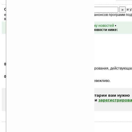
Скоро
конкурс
с призами! Подпишитесь:
и у
ежедневный или еженедельный дайджест новостей, анонсов программ под 
ваш почтовый ящик.
•
вернуться к списку новостей
•
Обсуждение этой новости ниже:
02.12.2010
- Kostya
22:24
A-GPS не датчик, а система глобального позиционирования, действующая
09.12.2010
- 2cun
19:12
А задавать вопросы про батареи производителю невежливо.
Чтобы писать комментарии вам нужно
авторизоваться (войти)
или
зарегистрирова