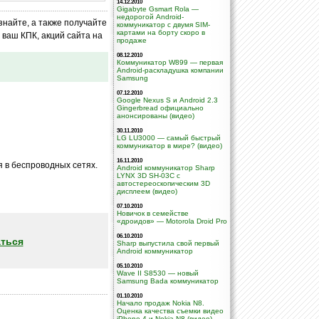
14.12.2010
Gigabyte Gsmart Rola —
недорогой Android-
знайте, а также получайте
коммуникатор с двумя SIM-
картами на борту скоро в
ваш КПК, акций сайта на
продаже
08.12.2010
Коммуникатор W899 — первая
Android-раскладушка компании
Samsung
07.12.2010
Google Nexus S и Android 2.3
Gingerbread официально
анонсированы (видео)
30.11.2010
LG LU3000 — самый быстрый
коммуникатор в мире? (видео)
16.11.2010
 в беспроводных сетях.
Android коммуникатор Sharp
LYNX 3D SH-03C с
автостереоскопическим 3D
дисплеем (видео)
07.10.2010
Новичок в семействе
«дроидов» — Motorola Droid Pro
06.10.2010
ться
Sharp выпустила свой первый
Android коммуникатор
05.10.2010
Wave II S8530 — новый
Samsung Bada коммуникатор
01.10.2010
Начало продаж Nokia N8.
Оценка качества съемки видео
iPhone 4 и Nokia N8 (видео)