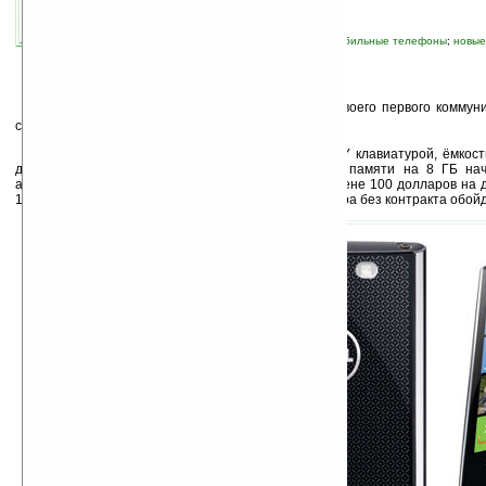
автор новости:
Владимир Литовченко
связанные темы:
Dell
;
коммуникаторы
;
мобильные телефоны
;
новые
смартфоны и коммуникаторы
В
чера компания
Dell
анонсировала выпуск своего первого коммун
системе Microsoft Windows Phone 7 —
Venue Pro
.
Вертикальный слайдер с выдвижной QWERTY клавиатурой, ёмко
дисплеем, пятимегапиксельной камерой и картой памяти на 8 ГБ нач
американского оператора T-Mobile с 9 декабря по цене 100 долларов на д
16ГБ картой за 150 долларов). Покупка коммуникатора без контракта обойд