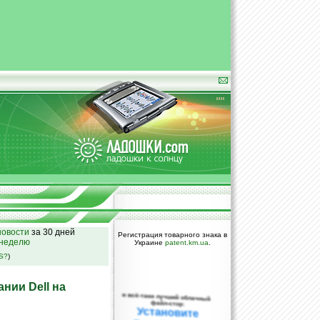
овости
за 30 дней
Регистрация товарного знака в
 неделю
Украине
patent.km.ua
.
SS?
)
нии Dell на
и всё-таки лучший облачный
файл-стор:
Установите
DropBox уже
сегодня!
ПОЖАЛУЙСТА,