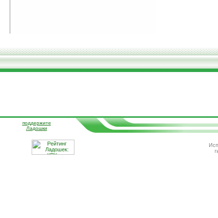
поддержите
Ладошки
Исп
г