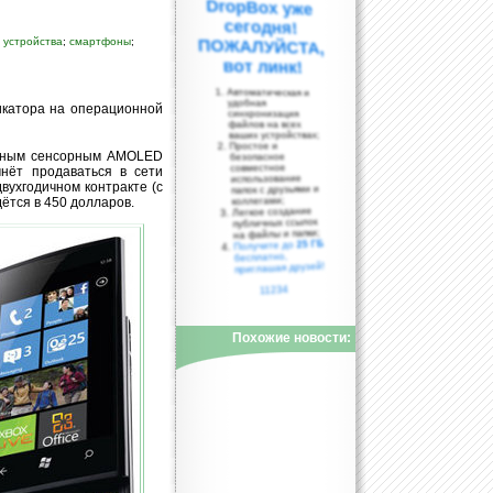
 устройства
;
смартфоны
;
вот линк!
Автоматическая и
удобная
икатора на операционной
синхронизация
файлов на всех
ваших устройствах;
Простое и
стным сенсорным AMOLED
безопасное
совместное
нёт продаваться в сети
использование
вухгодичном контракте (с
папок с друзьями и
коллегами;
ётся в 450 долларов.
Легкое создание
публичных ссылок
на файлы и папки;
25 ГБ
Получите до
бесплатно,
приглашая друзей!
11234
Похожие новости: