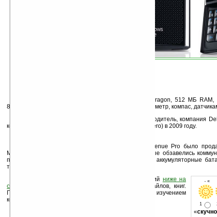
Dell Venue Pro оснащён процессором Snapdragon, 512 MБ RAM, 
802.11 b/g и сразу пятью датчиками (A-GPS, акселерометр, компас, датчика
Больше известная, как компьютерный производитель, компания De
коммуникатор Mini 3 (позднее переименованный в Aero) в 2009 году.
В прошлом месяце некоторое количество Venue Pro было прода
Microsoft. Тогда «счастливые» пользователи, которые обзавелись комму
при работе с Wi-Fi и непонятного происхождения аккумуляторные батар
теперь все проблемы решены.
Оцените новость и оставьте свой комментарий
ниже на
- « о
странице
,
подпишитесь
на рассылку новостей, файлов, книг.
Поддержите Ладошки своей посещаемостью, изучением
коммерческой информации, ссылками.
1
«
скучно