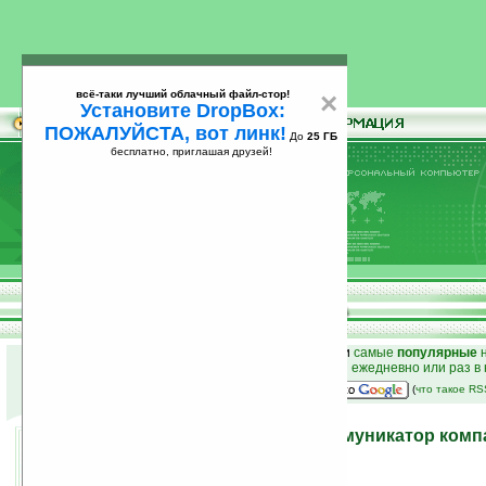
всё-таки лучший облачный файл-стор!
×
Установите DropBox:
ПОЖАЛУЙСТА, вот линк!
До
25 ГБ
бесплатно, приглашая друзей!
Установите
всё-таки лучший облачный файл-стор!
DropBox: ПОЖАЛУЙСТА, вот линк!
До
25
бесплатно, приглашая друзей!
ГБ
к началу раздела новостей
•
лучшие
новости
и
самые
популярные
н
простые
анонсы новостей
на email ежедневно или раз в
наш
на Google:
(
что такое R
Venue Pro — первый коммуникатор компа
Windows Phone 7
02.12.2010 18:56
просмотров: сегодня 2, всего 7050