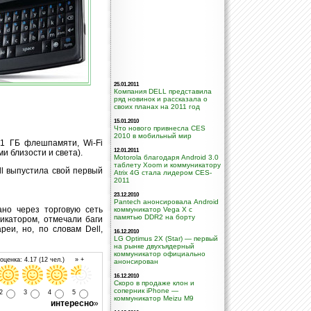
25.01.2011
Компания DELL представила
ряд новинок и рассказала о
своих планах на 2011 год
15.01.2010
Что нового привнесла CES
2010 в мобильный мир
1 ГБ флешпамяти, Wi-Fi
12.01.2011
ми близости и света).
Motorola благодаря Android 3.0
таблету Xoom и коммуникатору
ll выпустила свой первый
Atrix 4G стала лидером CES-
2011
23.12.2010
Pantech анонсировала Android
но через торговую сеть
коммуникатор Vega X с
памятью DDR2 на борту
никатором, отмечали баги
еи, но, по словам Dell,
16.12.2010
LG Optimus 2X (Star) — первый
на рынке двухъядерный
коммуникатор официально
ценка: 4.17 (12 чел.) » +
анонсирован
16.12.2010
Скоро в продаже клон и
соперник iPhone —
2
3
4
5
коммуникатор Meizu M9
интересно
»