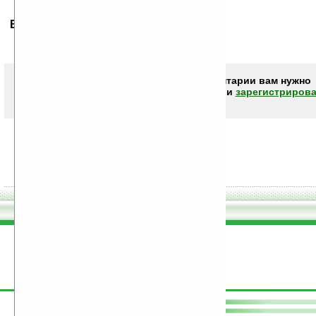
Ваше мнение будет первым.
Чтобы писать комментарии вам нужно
авторизоваться (войти)
или
зарегистрирова
поддержите
Ладошки