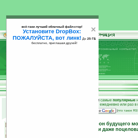
всё-таки лучший облачный файл-стор!
×
Установите DropBox:
ПОЖАЛУЙСТА, вот линк!
До
25 ГБ
бесплатно, приглашая друзей!
Установите
всё-таки лучший облачный файл-стор!
DropBox: ПОЖАЛУЙСТА, вот линк!
До
25
бесплатно, приглашая друзей!
ГБ
к началу раздела новостей
•
лучшие
новости
и
самые
популярные
н
простые
анонсы новостей
на email ежедневно или раз в
наш
на Google:
(
что такое R
“Эмоциональный” телефон будущего мож
дыщать в шею или в ухо и даже поцелова
14.12.2010 18:09
просмотров: сегодня 1, всего 5426