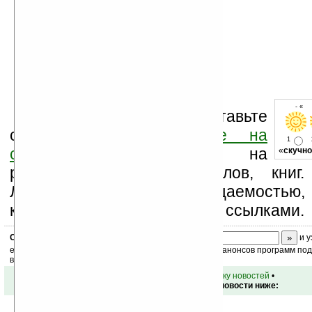
- « 
Оцените новость и оставьте
свой комментарий
ниже на
1
странице
,
подпишитесь
на
«
скучно
рассылку новостей, файлов, книг.
Ладошки своей посещаемостью,
коммерческой информации, ссылками.
Скоро
конкурс
с призами! Подпишитесь:
и у
ежедневный или еженедельный дайджест новостей, анонсов программ под 
ваш почтовый ящик.
•
вернуться к списку новостей
•
Обсуждение этой новости ниже: