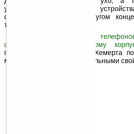
дыхание в шею или в ухо, а тр
увлажнённую губку внутри устройств
собеседника, если на другом конц
телефон.
Данный проект, после
телефоно
центр тяжести или форму корпу
продолжением изысканий Хемерта п
мобильных устройств тактильными сво