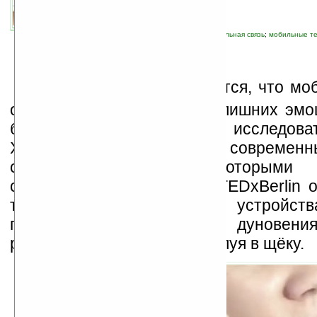
автор новости:
Владимир Литовченко
связанные темы:
концепт, прототип
;
мобильная связь
;
мобильные т
М
ногим может и нравится, что мо
отгораживает от иногда излишних эмо
беседы. Но вот по мнению исследова
Хемерта (Fabian Hemmert) современ
следует обогатить некоторыми 
свойствами. На выставке TEDxBerlin 
три прототипа мобильного устройств
передаётся ощущение дунове
рукопожатия или даже поцелуя в щёку.