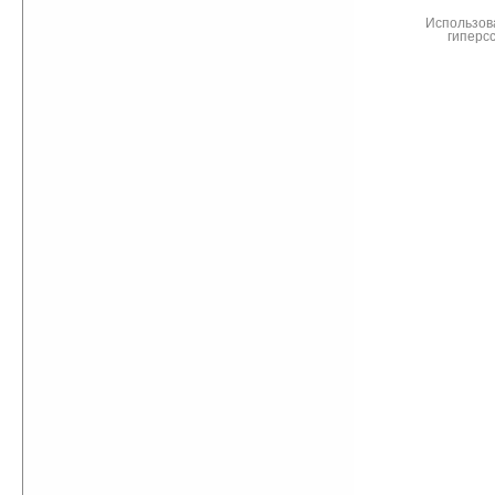
Использов
гиперс