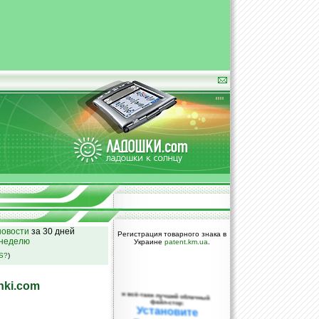
овости
за 30 дней
Регистрация товарного знака в
 неделю
Украине
patent.km.ua
.
SS?
)
hki.com
и всё-таки лучший облачный
файл-стор:
Установите
DropBox уже
сегодня!
ПОЖАЛУЙСТА,