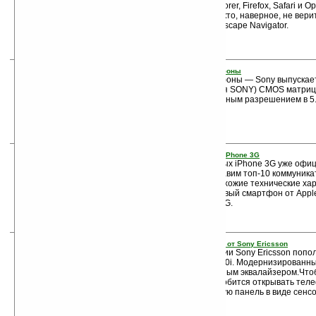
браузерам Microsoft Internet Explorer, Firefox, Safari и 
потесниться. Впрочем, также никто, наверное, не вери
их постигнет судьба проекта Netscape Navigator.
14. Готовьтесь менять свои камерофоны
Готовьтесь менять свои камерофоны — Sony выпускае
(высокопродуктивная технология SONY) CMOS матри
телефонов — с головокружительным разрешением в 5.1
15. Топ-10 смартфонов-конкурентов iPhone 3G
Пока жители 22-х стран, в которых iPhone 3G уже офи
штурмуют магазины, мы представим топ-10 коммуника
3G. Эти коммуникаторы имеют схожие технические хар
некоторых уж очень похож на новый смартфон от Apple
поддерживают стандарт связи 3G.
16. W980i — старший телефон-плеер от Sony Ericsson
Ряд телефонов-плееров компании Sony Ericsson попо
музыкальной раскладушкой W980i. Модернизированн
Walkman оснащён восьмиполосным эквалайзером.Что
воспроизведения, вам не понадобится открывать тел
управления вынесены на лицевую панель в виде сенс