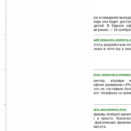
Сем Хаусер — основатель Rockstar — заявил: «Мы все в ожидании выхода 
просто замечательной, и мы с нетерпением ждём, когда она будет доступ
забывайте, что эта игра совсем-совсем не для детей. В Европе о
состоится 21 ноября, в Америке — несколькими днями ранее — 18 ноября
3. Создан оптический чип, позволяющий повысить скорость и
Учёные из Сиднейского университета разработали оп
увеличить скорость передачи данных в сети (ну а зна
более, чем в сто раз.
4. Многослойный телефон Ply — принтер, проектор и игровая
Попробуйте представить принтер, игровую 
видеопроектор в мобильном телефоне размером с iP
Хидео Канбара (Hideo Kanbara) это не составило бол
концепт многослойного мобильного телефона со вс
функциями под названием Ply.
5. С технологией Audeo можно услышать мысленную речь
Сообщение о новой разработке фирмы Ambient звучит
хотя теоретически все понятно и просто. Техноло
реализацию речи человека без фактических физичес
можете разговаривать, не открывая рта.