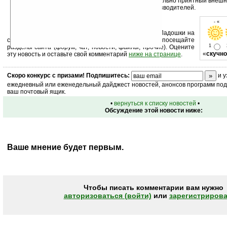
один из них. Новинка имеет довольно приятный внешн
наручных часов известных производителей.
Продолжение следует...
- « о
Устанавливайте линк на Ладошки на
своих сайтах, изучайте коммерческую информацию, посещайте
1
разделы сайта (форум, чат, новости, файлы, прочие). Оцените
«
скучно
эту новость и оставьте свой комментарий
ниже на странице
.
Скоро
конкурс
с призами! Подпишитесь:
и у
ежедневный или еженедельный дайджест новостей, анонсов программ под 
ваш почтовый ящик.
•
вернуться к списку новостей
•
Обсуждение этой новости ниже:
Ваше мнение будет первым.
Чтобы писать комментарии вам нужно
авторизоваться (войти)
или
зарегистрирова