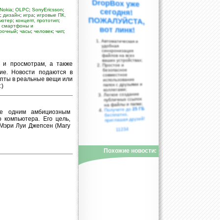
Nokia
;
OLPC
;
SonyEricsson
;
;
дизайн
;
игра
;
игровые ПК,
ьютер
;
концепт, прототип
;
;
смартфоны и
вот линк!
рочный
;
часы
;
человек
;
чип
;
Автоматическая и
удобная
синхронизация
файлов на всех
ваших устройствах;
 и просмотрам, а также
Простое и
безопасное
ие. Новости подаются в
совместное
епты в реальные вещи или
использование
папок с друзьями и
:)
коллегами;
Легкое создание
публичных ссылок
на файлы и папки;
25 ГБ
Получите до
ще одним амбициозным
бесплатно,
 компьютера. Его цель,
приглашая друзей!
 Мэри Луи Джепсен (Mary
11234
Похожие новости: