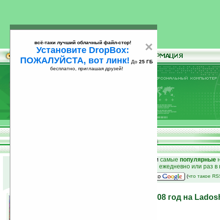
всё-таки лучший облачный файл-стор!
×
Установите DropBox:
ПОЖАЛУЙСТА, вот линк!
До
25 ГБ
бесплатно, приглашая друзей!
Установите
всё-таки лучший облачный файл-стор!
DropBox: ПОЖАЛУЙСТА, вот линк!
До
25
бесплатно, приглашая друзей!
ГБ
к началу раздела новостей
•
лучшие
новости
и
самые
популярные
н
простые
анонсы новостей
на email ежедневно или раз в
наш
на Google:
(
что такое R
Лучшие новости за 2008 год на Lados
29.12.2008 11:06
просмотров: сегодня 1, всего 5563
автор новости:
MiLana