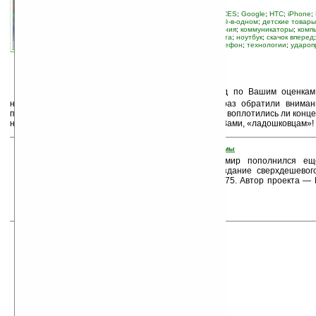
связанные темы:
3G
;
Apple
;
ASUS
;
CES
;
Google
;
HTC
;
iPhone
;
Walkman
;
Windows Mobile
;
аудио
;
всё-в-одном
;
детские товары
консоли, приставки
;
источники питания
;
коммуникаторы
;
комп
мобильные телефоны
;
новости сайта
;
ноутбук
;
скачок вперед
коммуникаторы
;
спутник
;
стиль
;
телефон
;
технологии
;
удароп
электронная бумага
П
редставляем лучшие новости за 2008 год по Вашим оценкам
новости, которые достойны, чтобы на них ещё раз обратили вниман
первоначальном виде, так что Вы можете проверить, воплотились ли конц
нет, также можете проследить, что интересно нам с Вами, «ладошковцам»! 
1. Ноутбук за $75 — цель новой фирмы
В 2008 году компьютерный мир пополнился е
проектом, предполагающим создание сверхдешевого
вдумайтесь, компьютер ценой $75. Автор проекта —
Lou Jepsen).
2. GTA IV на ПК в ноябре