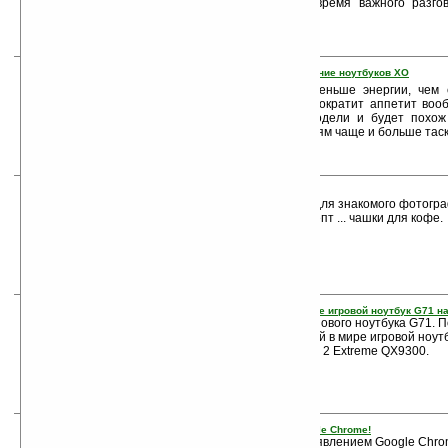
делают, что разряжаются во время важного разго
уровне увлекательной игры.
10. OLPC анонсировал новое поколение ноутбуков XO
Потребляет ХО-1 вдесятеро меньше энергии, чем 
ожидается, что новая модель сократит аппетит воо
наполовину меньше первой модели и будет похож 
намного легче, что позволит детям чаще и больше таск
11. Кофе в фотообъективе
Ищете неординарный подарок для знакомого фотогр
на следующий необычный концепт ... чашки для кофе.
12. ASUS представила первый в мире игровой ноутбук G71 н
Компания ASUS начала выпуск нового ноутбука G71. 
представителя ASUS, это первый в мире игровой ноут
4-ядерном процессоре Intel Core 2 Extreme QX9300.
13. Встречайте новый браузер Google Chrome!
Ни у кого нет сомнений, что с появлением Google Chr