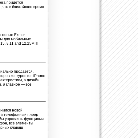
Opera придется
т, что в ближайшее время
т новые Exmor
цы для мобильных
5, 8.11 and 12.25МП!
циально продаётся,
торов-конкурентов iPhone
актеристики, а дизайн
, а главное — все
лнился новой
ый телефонный плеер
бы управлять функциями
ефон, все элементы
орных клавиш