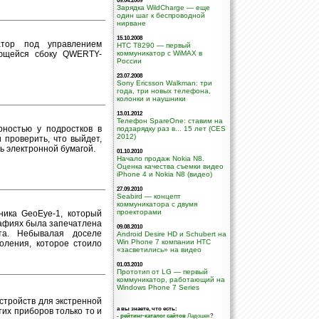
09.04.2009
Зарядка WildCharge — еще
один шаг к беспроводной
нирване
15.10.2008
тор под управлением
HTC T8290 — первый
ающейся сбоку QWERTY-
коммуникатор с WiMAX в
России
23.07.2008
Sony Ericsson Walkman: три
года, три новых телефона,
колонки и наушники
13.01.2012
Телефон SpareOne: ставим на
рностью у подростков в
подзарядку раз в... 15 лет (CES
2012)
 проверить, что выйдет,
ь электронной бумагой.
01.10.2010
Начало продаж Nokia N8.
Оценка качества съемки видео
iPhone 4 и Nokia N8 (видео)
27.09.2010
Seabird — концепт
коммуникатора с двумя
проекторами
ника GeoEye-1, который
рафиях была запечатлена
09.08.2010
ета. Небывалая доселе
Android Desire HD и Schubert на
Win Phone 7 компании НТС
оления, которое стоило
«засветились» на видео
01.03.2010
Прототип от LG — первый
коммуникатор, работающий на
Windows Phone 7 Series
стройств для экстренной
а вы знаете, что есть:
их приборов только то и
-
рейтинг-каталог сайтов
Ладошек
?