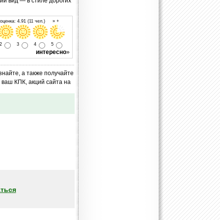
ий вид — в стиле дорогих
ценка: 4.91 (11 чел.) » +
2
3
4
5
интересно
»
знайте, а также получайте
ваш КПК, акций сайта на
ться