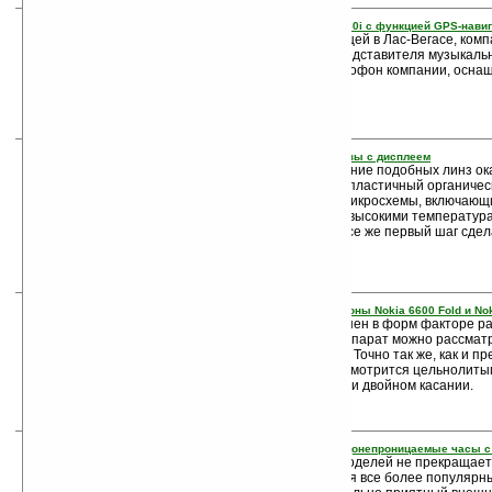
17. Музыкальный Sony Ericsson W760i с функцией GPS-нави
На выставке CES 2008 проходящей в Лас-Вегасе, комп
продемонстрировала нового представителя музыкаль
телефон W760i. Это первый музофон компании, осна
18. Ученые сделали контактные линзы с дисплеем
Как рассказывают ученые, создание подобных линз ок
задачей. Связано это с тем, что пластичный органиче
является очень деликатным. А микросхемы, включающ
материалы, отождествляются с высокими температура
химическими компонентами. И все же первый шаг сдел
изготовлен.
19. Nokia представила новые телефоны Nokia 6600 Fold и Nok
Телефон Nokia 6600 Fold выполнен в форм факторе р
одним нажатием кнопки. Этот аппарат можно рассматр
замену раскладушке Nokia 6555. Точно так же, как и п
аппарат в открытом состоянии смотрится цельнолит
дисплеем, «проявляющимся» при двойном касании.
20. EP2502 — противоударные и водонепроницаемые часы 
Судя по тому, что поток новых моделей не прекращае
функциями телефона становятся все более популярн