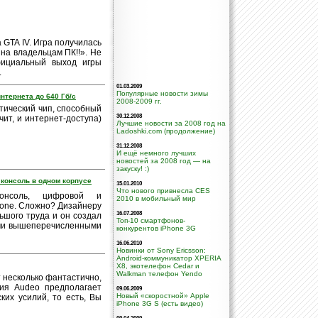
GTA IV. Игра получилась
на владельцам ПК!!». Не
фициальный выход игры
.
01.03.2009
Популярные новости зимы
нтернета до 640 Гб/с
2008-2009 гг.
тический чип, способный
30.12.2008
чит, и интернет-доступа)
Лучшие новости за 2008 год на
Ladoshki.com (продолжение)
31.12.2008
И ещё немного лучших
новостей за 2008 год — на
закуску! :)
 консоль в одном корпусе
15.01.2010
Что нового привнесла CES
консоль, цифровой и
2010 в мобильный мир
hone. Сложно? Дизайнеру
16.07.2008
ьшого труда и он создал
Топ-10 смартфонов-
еми вышеперечисленными
конкурентов iPhone 3G
16.06.2010
Новинки от Sony Ericsson:
Android-коммуникатор XPERIA
X8, экотелефон Cedar и
Walkman телефон Yendo
 несколько фантастично,
гия Audeo предполагает
09.06.2009
Новый «скоростной» Apple
ких усилий, то есть, Вы
iPhone 3G S (есть видео)