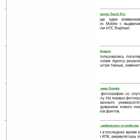
6. Компания HTC выпустила коммуникатор Touch Pro
Компания HTC выпустила еще один коммуника
операционной системы Windows Mobile с выдвиг
клавиартурой — HTC Touch Pro или HTC Raphael.
7. Браслет-застежка из электронной бумаги
Подобные браслеты-застежки пользовались популя
начале 90-х. Дизайнеры из Chocolate Agency решили
если алюминиевую полоску, покрытую тканью, заменит
8. Первые фотографии с нового спутника Google
Компания Google представила фотографии со спут
совсем недавно начал свою работу. На первых фотог
территория кампуса Пенсильванского университ
чёткость обеспечивается оборудованием нового пок
Google порядка трёхсот миллионов фунтов.
9. Новый способ экстренной зарядки мобильного устройства
Судя по количеству появившихся в последнее время у
зарядки мобильных телефонов и КПК, аккумуляторы эт