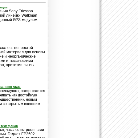
гации
ания Sony Ericsson
ной линейки Walkman
щенный GPS-модулем.
азалось непростой
ский материал для основы
ие и неорганические
ми и токсическими
ан, прототип линзы
ia 6600 Slide
аскладушка, раскрывается
ивать как достойную
редшественник, новый
ым со скрытым внешним
с телефоном
тся, часы со встроенными
ыми. Гаджет EP2502 —