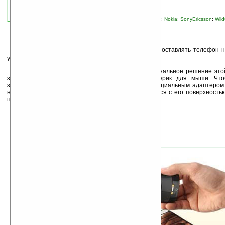
автор новости:
Айстра
связанные темы:
BlackBerry
;
HTC
;
Motorola
;
Nokia
;
SonyEricsson
;
Wil
мобильные телефоны
;
технологии
К
то не мечтал о том, чтобы вечером просто оставлять телефон н
утром в состоянии полной боевой готовности.
Компания
Wildcharge
предложила свое оригинальное решение это
зарядное устройство, внешне напоминающее коврик для мыши. Что
заряжаемое устройство должно быть оснащено специальным адаптером
на такой «коврик», контакты адаптера соприкасаются с его поверхность
цепь, и телефон начинает заряжаться.