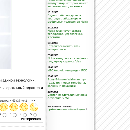
аккумулятор, который может
заряжаться от движения
16.12.2008
Видеоотчёт экскурсии в
тестовую лабораторию
мобильных телефонов Nokia
24.11.2008
Nokia планирует выпуск
телефонов, управляемых
жестами
13.11.2008
Готовьтесь менять свои
камерофоны
28.09.2008
Nokia внедряет в телефонах
поддержку сервиса Visa
19.08.2008
HTC Android утвержден FCC
23.07.2008
Sony Ericsson Walkman: три
и данной технологии.
года, три новых телефона,
колонки и наушники
универсальный адаптер и
22.07.2008
Verizon представил Motorola
Adventure V750
ценка: 4.69 (19 чел.) » +
а вы знаете, что есть:
-
рейтинг-каталог сайтов
Ладошек
?
2
3
4
5
интересно
»