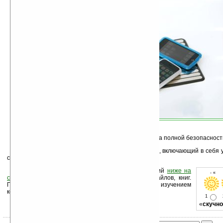
Производитель также акцентирует внимание на полной безопасност
Приобрести набор для беспроводной зарядки, включающий в себя 
собственно коврик, можно по цене $79.99
Оцените новость и оставьте свой комментарий
ниже на
- « о
странице
,
подпишитесь
на рассылку новостей, файлов, книг.
Поддержите Ладошки своей посещаемостью, изучением
коммерческой информации, ссылками.
1
«
скучно