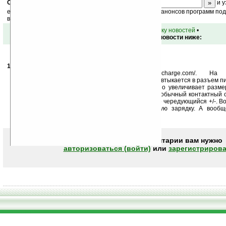
Скоро
конкурс
с призами! Подпишитесь:
и у
ежедневный или еженедельный дайджест новостей, анонсов программ под 
ваш почтовый ящик.
•
вернуться к списку новостей
•
Обсуждение этой новости ниже:
14.04.2009
- kouprin
16:34
Довольно лажевая штука http://www.wildcharge.com/. На
(приклеивается)адаптер, который одной стороной втыкается в разъем пи
на тыльной стороне гаджета. Все это существенно увеличивает разме
родной чехол уже не положишь. Кроме этого, это обычный контактный 
адаптере четыре контактные площадки, на коврике чередующийся +/-. Вот
гринов не понятно. Проще сделать индукционную зарядку. А вооб
работает :)
Чтобы писать комментарии вам нужно
авторизоваться (войти)
или
зарегистрирова