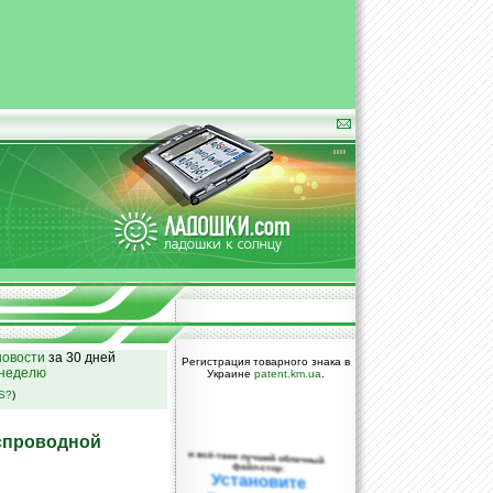
овости
за 30 дней
Регистрация товарного знака в
 неделю
Украине
patent.km.ua
.
SS?
)
еспроводной
и всё-таки лучший облачный
файл-стор:
Установите
DropBox уже
сегодня!
ПОЖАЛУЙСТА,