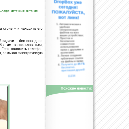
dCharge
;
источники питания
;
вот линк!
Автоматическая и
удобная
а столе – и находить его
синхронизация
файлов на всех
ваших устройствах;
Простое и
й задачи – беспроводное
безопасное
совместное
бы им воспользоваться,
использование
. Если положить телефон
папок с друзьями и
коллегами;
ю, замыкая электрическую
Легкое создание
публичных ссылок
на файлы и папки;
25 ГБ
Получите до
бесплатно,
приглашая друзей!
11234
Похожие новости: