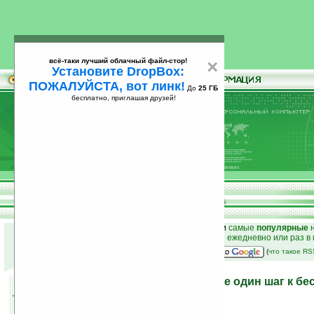
всё-таки лучший облачный файл-стор!
×
Установите DropBox:
ПОЖАЛУЙСТА, вот линк!
До
25 ГБ
бесплатно, приглашая друзей!
Установите
всё-таки лучший облачный файл-стор!
DropBox: ПОЖАЛУЙСТА, вот линк!
До
25
бесплатно, приглашая друзей!
ГБ
к началу раздела новостей
•
лучшие
новости
и
самые
популярные
н
простые
анонсы новостей
на email ежедневно или раз в
наш
на Google:
(
что такое R
Зарядка WildCharge — еще один шаг к б
нирване
09.04.2009 09:18
просмотров: сегодня 1, всего 4593