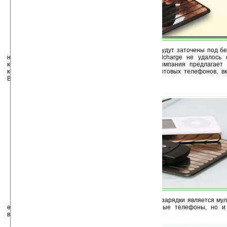
Первоначально предполагалось, что трубки будут заточены под б
на стадии производства, но пока компании Wildcharge не удалось 
компаниями-изготовителями. В данный момент компания предлагает 
который подходит для более чем 150 моделей сотовых телефонов, вк
Blackberry, HTC, Motorola, Nokia и Sony Ericsson.
Еще одним достоинством этой оригинальной зарядки является мул
ее помощью можно заряжать не только мобильные телефоны, но и
видеокамеры и другие гаджеты.