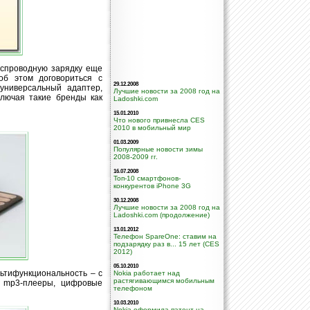
еспроводную зарядку еще
об этом договориться с
29.12.2008
универсальный адаптер,
Лучшие новости за 2008 год на
лючая такие бренды как
Ladoshki.com
15.01.2010
Что нового привнесла CES
2010 в мобильный мир
01.03.2009
Популярные новости зимы
2008-2009 гг.
16.07.2008
Топ-10 смартфонов-
конкурентов iPhone 3G
30.12.2008
Лучшие новости за 2008 год на
Ladoshki.com (продолжение)
13.01.2012
Телефон SpareOne: ставим на
подзарядку раз в... 15 лет (CES
2012)
05.10.2010
ьтифункциональность – с
Nokia работает над
растягивающимся мобильным
 mp3-плееры, цифровые
телефоном
10.03.2010
Nokia оформила патент на