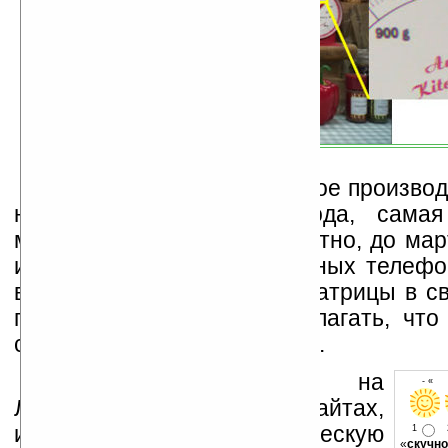
Запуск матриц в массовое произво
на ноябрь нынешнего года, сама
моделей задержится, вероятно, до март
из производителей мобильных телефо
встраивать новые CMOS матрицы в с
пока неизвестно. Надо полагать, что
сделает это в любом случае.
Устанавливайте линк на
- « о
Ладошки на своих сайтах,
изучайте коммерческую
1
«
скучно