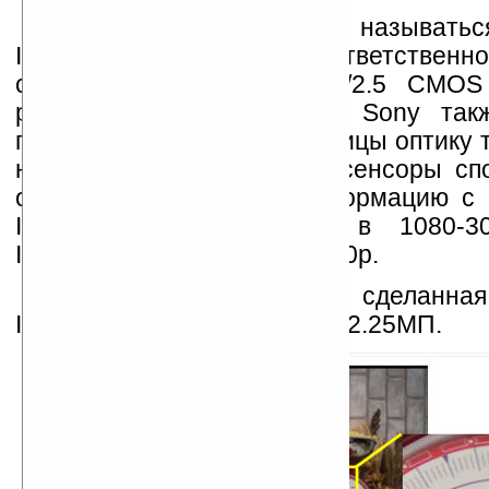
Новые модели будут называтьс
IMX046PQ и IMX060PQ соответственно
станет первой в мире 1/2.5 CMOS
разрешением в 12.25МП. Sony такж
подходящую для этой матрицы оптику т
названием U060F. Новые сенсоры сп
обрабатывать и видеоинформацию с
IMX045PQ и IMX046PQ в 1080-30
IMX060PQ в 1080-27p/720-30p.
Внизу — фотография, сделанна
IMX060PQ с разрешением 12.25МП.