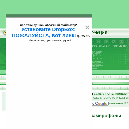
всё-таки лучший облачный файл-стор!
×
Установите DropBox:
ПОЖАЛУЙСТА, вот линк!
До
25 ГБ
бесплатно, приглашая друзей!
Установите
всё-таки лучший облачный файл-стор!
DropBox: ПОЖАЛУЙСТА, вот линк!
До
25
бесплатно, приглашая друзей!
ГБ
к началу раздела новостей
•
лучшие
новости
и
самые
популярные
н
простые
анонсы новостей
на email ежедневно или раз в
наш
на Google:
(
что такое R
Готовьтесь менять свои камерофоны
13.11.2008 16:43
просмотров: сегодня 1, всего 4366
автор новости:
Вячеслав Милованов