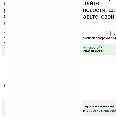
информацию, посещайте
разделы сайта (форум, чат, новости, фа
Оцените эту новость и оставьте свой
ниже на странице
.
Скоро
конкурс
с призами! Подпишитесь:
и у
ежедневный или еженедельный дайджест новостей, анонсов программ под 
ваш почтовый ящик.
•
вернуться к списку новостей
•
Обсуждение этой новости ниже:
Ваше мнение будет первым.
Чтобы писать комментарии вам нужно
авторизоваться (войти)
или
зарегистрирова