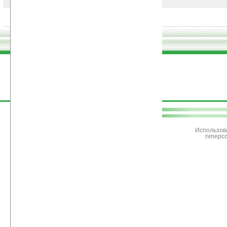
поддержите
Ладошки
Использов
гиперс