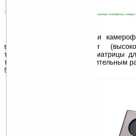
связанные темы:
Sony
;
SonyEricsson
;
мобильные телефоны
;
новые 
Г
отовьтесь менять свои камеро
выпускает новые Exmor (высокоп
технология SONY) CMOS матрицы дл
телефонов — с головокружительным р
5.15, 8.11 and 12.25МП!