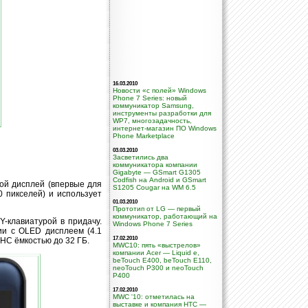
16.03.2010
Новости «с полей» Windows
Phone 7 Series: новый
коммуникатор Samsung,
инструменты разработки для
WP7, многозадачность,
интернет-магазин ПО Windows
Phone Marketplace
03.03.2010
Засветились два
коммуникатора компании
Gigabyte — GSmart G1305
Codfish на Android и GSmart
ной дисплей (впервые для
S1205 Cougar на WM 6.5
 пикселей) и использует
01.03.2010
Прототип от LG — первый
коммуникатор, работающий на
-клавиатурой в придачу.
Windows Phone 7 Series
ии с OLED дисплеем (4.1
17.02.2010
HC ёмкостью до 32 ГБ.
MWC10: пять «выстрелов»
компании Acer — Liquid e,
beTouch E400, beTouch E110,
neoTouch P300 и neoTouch
P400
17.02.2010
MWC '10: отметилась на
выставке и компания HTC —