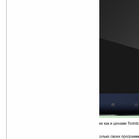
Сроками выхода коммуникаторов на рынок также как и ценами Toshib
На выставке компания также представила несколько своих програм