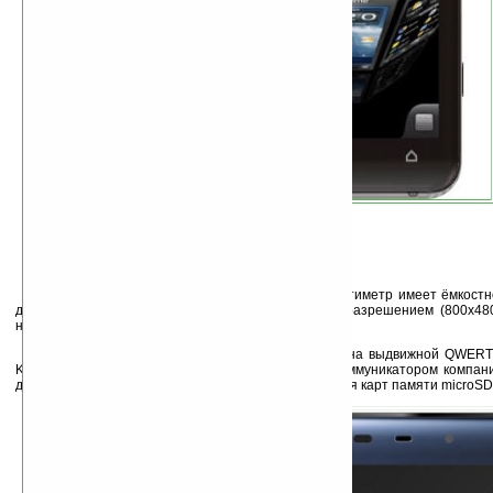
Toshiba TG02 с толщиной корпуса в один сантиметр имеет ёмкост
девайсов Toshiba) размером в 4.1 дюйма с WVGA разрешением (800х480
новое 3D системное меню.
Toshiba K01 похожа на TG02, только оснащена выдвижной QWERTY
K01 имеет толщину 12.9мм и является первым коммуникатором компан
дюйма, WVGA). Оба устройства оснащены слотом для карт памяти microSD