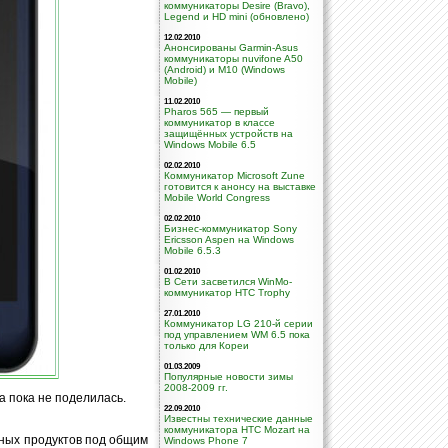
коммуникаторы Desire (Bravo),
Legend и HD mini (обновлено)
12.02.2010
Анонсированы Garmin-Asus
коммуникаторы nuvifone A50
(Android) и M10 (Windows
Mobile)
11.02.2010
Pharos 565 — первый
коммуникатор в класcе
защищённых устройств на
Windows Mobile 6.5
02.02.2010
Коммуникатор Microsoft Zune
готовится к анонсу на выставке
Mobile World Congress
02.02.2010
Бизнес-коммуникатор Sony
Ericsson Aspen на Windows
Mobile 6.5.3
01.02.2010
В Сети засветился WinMo-
коммуникатор HTC Trophy
27.01.2010
Коммуникатор LG 210-й серии
под управлением WM 6.5 пока
только для Кореи
01.03.2009
Популярные новости зимы
2008-2009 гг.
a пока не поделилась.
22.09.2010
Известны технические данные
коммуникатора HTC Mozart на
мных продуктов под общим
Windows Phone 7