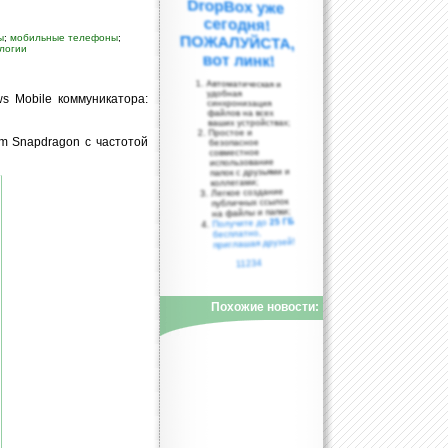
ы
;
мобильные телефоны
;
логии
вот линк!
Автоматическая и
удобная
s Mobile коммуникатора:
синхронизация
файлов на всех
ваших устройствах;
Простое и
m Snapdragon с частотой
безопасное
совместное
использование
папок с друзьями и
коллегами;
Легкое создание
публичных ссылок
на файлы и папки;
25 ГБ
Получите до
бесплатно,
приглашая друзей!
11234
Похожие новости: