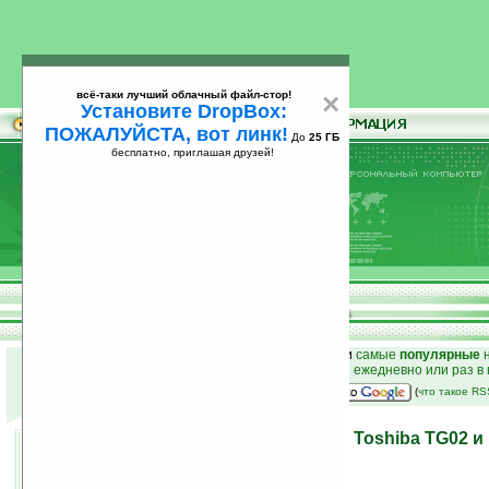
всё-таки лучший облачный файл-стор!
×
Установите DropBox:
ПОЖАЛУЙСТА, вот линк!
До
25 ГБ
бесплатно, приглашая друзей!
Установите
всё-таки лучший облачный файл-стор!
DropBox: ПОЖАЛУЙСТА, вот линк!
До
25
бесплатно, приглашая друзей!
ГБ
к началу раздела новостей
•
лучшие
новости
и
самые
популярные
н
простые
анонсы новостей
на email ежедневно или раз в
наш
на Google:
(
что такое R
MWC '10: коммуникаторы Toshiba TG02 и
Mobile 6.5
16.02.2010 19:04
просмотров: сегодня 1, всего 5823