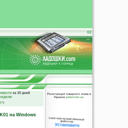
овости
за 30 дней
Регистрация товарного знака в
 неделю
Украине
patent.km.ua
.
SS?
)
 K01 на Windows
и всё-таки лучший облачный
файл-стор:
Установите
DropBox уже
сегодня!
ПОЖАЛУЙСТА,