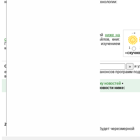
названием
Innovation Hub
, куда вошли следующие технологии:
Resolution+
LCD Control
Voice Translation
Multi-screen solution
Media Controller
- « о
Оцените новость и оставьте свой комментарий
ниже на
странице
,
подпишитесь
на рассылку новостей, файлов, книг.
Поддержите Ладошки своей посещаемостью, изучением
коммерческой информации, ссылками.
1
«
скучно
Скоро
конкурс
с призами! Подпишитесь:
и у
ежедневный или еженедельный дайджест новостей, анонсов программ под 
ваш почтовый ящик.
•
вернуться к списку новостей
•
Обсуждение этой новости ниже:
20.02.2010
- Пилюлькин
01:00
К1 взял бы — дизайн толковый, только боюсь цена будет черезмерной