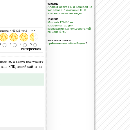
09.08.2010
Android Desire HD и Schubert на
Win Phone 7 компании НТС
«засветились» на видео
18.06.2010
Motorola ES400 —
коммуникатор для
корпоративных пользователей
ценка: 4.63 (16 чел.) » +
по цене $750
а вы знаете, что есть:
-
рейтинг-каталог сайтов
Ладошек
?
2
3
4
5
интересно
»
знайте, а также получайте
ваш КПК, акций сайта на