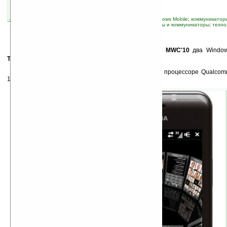
автор новости:
Владимир Литовченко
связанные темы:
Pocket PC
;
Toshiba
;
Windows Mobile
;
коммуникатор
новые устройства
;
смартфоны
;
смартфоны и коммуникаторы
;
техно
К
омпания Toshiba представила на выставке
MWC'10
два Window
Toshiba TG02
и
Toshiba K01
.
Как и Toshiba TG01, TG02 и K01 работают на процессоре Qualcom
1ГГц и ОС Windows Mobile 6.5.