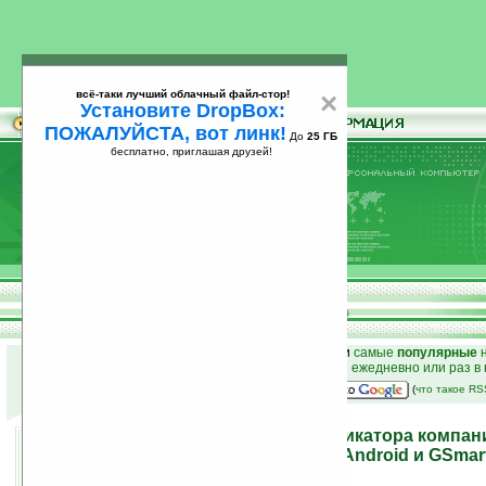
всё-таки лучший облачный файл-стор!
×
Установите DropBox:
ПОЖАЛУЙСТА, вот линк!
До
25 ГБ
бесплатно, приглашая друзей!
Установите
всё-таки лучший облачный файл-стор!
DropBox: ПОЖАЛУЙСТА, вот линк!
До
25
бесплатно, приглашая друзей!
ГБ
к началу раздела новостей
•
лучшие
новости
и
самые
популярные
н
простые
анонсы новостей
на email ежедневно или раз в
наш
на Google:
(
что такое R
Засветились два коммуникатора компани
GSmart G1305 Codfish на Android и GSmar
WM 6.5