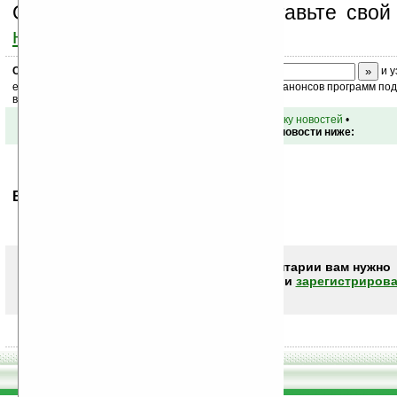
Оцените эту новость и оставьте свой
ниже на странице
.
Скоро
конкурс
с призами! Подпишитесь:
и у
ежедневный или еженедельный дайджест новостей, анонсов программ под 
ваш почтовый ящик.
•
вернуться к списку новостей
•
Обсуждение этой новости ниже:
Ваше мнение будет первым.
Чтобы писать комментарии вам нужно
авторизоваться (войти)
или
зарегистрирова