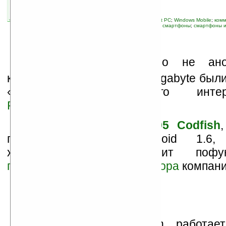
03.03.2010 12:49
просмотров: сегодня 1, всего 6741
автор новости:
Владимир Литовченко
связанные темы:
Android
;
Gigabyte
;
Pocket PC
;
Windows Mobile
;
ком
мобильные телефоны
;
новые устройства
;
смартфоны
;
смартфоны и
Д
ва пока официально не ано
коммуникатора компании Gigabyte был
«прилавках» украинского интерн
Rozetka
.
Gigabyte GSmart G1305 Codfish
под управлением Android 1.6
характеристикам выглядит пофун
первого Android коммуникатора
компани
GSmart G1305 Codfish работае