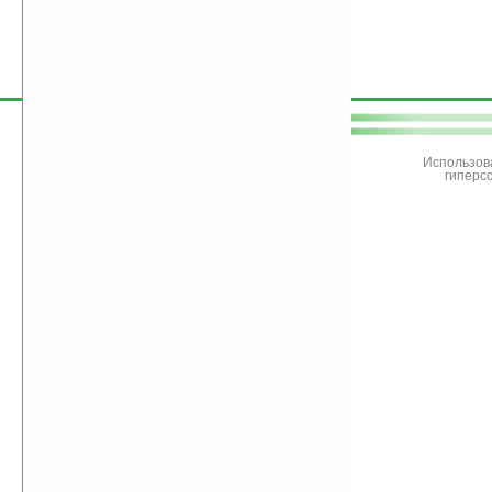
поддержите
Ладошки
Использов
гиперс