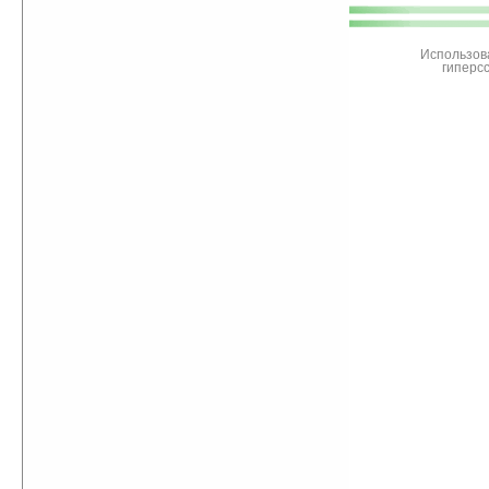
поддержите
Ладошки
Использов
гиперс