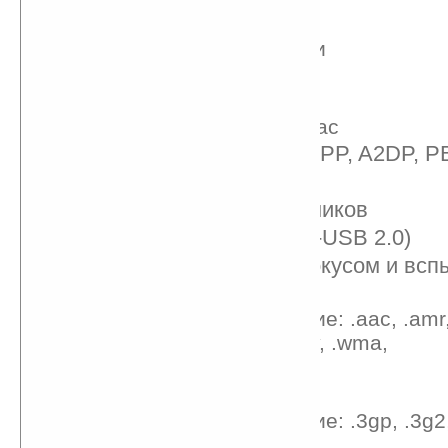
Сенсоры:
датчик близости
датчик света
G-Sensor
цифровой компас
Bluetooth® 2.1 с FTP/OPP, A2DP, 
Wi-Fi — 802.11 b/g
3.5 мм слот для наушников
Micro-USB (5-pin micro-USB 2.0)
камера: 5 Мп с автофокусом и вс
аудио форматы:
воспроизведение: .aac, .amr,
.mid, .mp3, .wav, .wma,
запись: .amr
видео форматы
воспроизведение: .3gp, .3g2
запись: .3gp