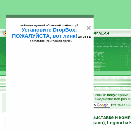
всё-таки лучший облачный файл-стор!
×
Установите DropBox:
ПОЖАЛУЙСТА, вот линк!
До
25 ГБ
бесплатно, приглашая друзей!
Установите
всё-таки лучший облачный файл-стор!
DropBox: ПОЖАЛУЙСТА, вот линк!
До
25
бесплатно, приглашая друзей!
ГБ
к началу раздела новостей
•
лучшие
новости
и
самые
популярные
н
простые
анонсы новостей
на email ежедневно или раз в
наш
на Google:
(
что такое R
MWC '10: отметилась на выставке и ком
коммуникаторы Desire (Bravo), Legend и 
(обновлено)