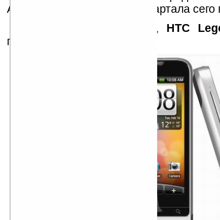
Азии, начиная со второго квартала сего 
Как мы уже
сообщали
,
HTC Leg
приемником HTC Hero.