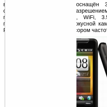
версию HTC Sense и оснащён 3.
сенсорным дисплеем с разрешение
пикселей, HSDPA, A-GPS, WiFi, 3.
пятимегапиксельной автофокусной ка
RAM, 512MБ ROM и процессором часто