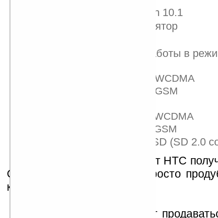
поддержка Adobe Flash 10.1
литий-ионный аккумулятор
ёмкость – 1400 mAh
продолжительность работы в реж
разговоров:
до 390 минут в WCDMA
до 400 минут в GSM
в режиме ожидания:
до 360 часов в WCDMA
до 340 часов в GSM
Expansion Slot – microSD (SD 2.0 c
Получается, что Desire от НТС пол
Google Nexus One, а не просто проду
как предполагалось раньше.
HTC Desire/Bravo начнёт продавать