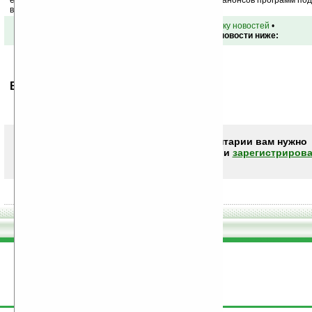
ежедневный или еженедельный дайджест новостей, анонсов программ под 
ваш почтовый ящик.
•
вернуться к списку новостей
•
Обсуждение этой новости ниже:
Ваше мнение будет первым.
Чтобы писать комментарии вам нужно
авторизоваться (войти)
или
зарегистрирова