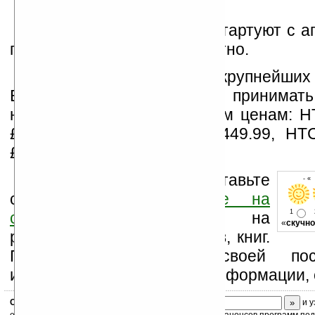
Продажи HTC HD mini стартуют с а
по какой цене пока неизвестно.
Обновлено
. Один из крупнейших
Европе
eXpansys
начал принимать
новинки НТС по следующим ценам: 
£399.99, HTC Desire — £449.99, H
£349.99.
Оцените новость и оставьте
- «
свой комментарий
ниже на
1
странице
,
подпишитесь
на
«
скучно
рассылку новостей, файлов, книг.
Поддержите Ладошки своей посе
изучением коммерческой информации, 
Скоро
конкурс
с призами! Подпишитесь:
и у