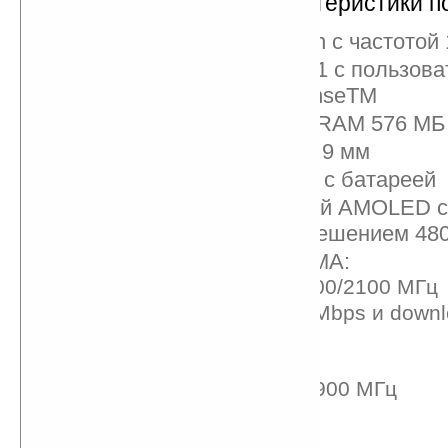
И так технические характеристики п
процессор: Snapdragon с частотой 
платформа: Android 2.1 с пользов
интерфейсом HTC SenseTM
память: ROM 512 МБ, RAM 576 MБ
размеры: 119 x 60 x 11.9 мм
вес: 135 грамм вместе с батареей
дисплей: 3.7-дюймовый AMOLED 
WVGA дисплей с разрешением 48
Network – HSPA/WCDMA:
Европа/Азия: 900/2100 МГц
Upload — до 2 Mbps и downl
Mbps
GSM/GPRS/EDGE:
850/900/1800/1900 МГц
Optical Trackball
GPS