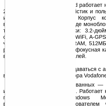
Как и HTC Desire, Legend работает 
2.1, имеет оптический джойстик и пол
интерфейс HTC Sense. Корпус ко
выполнен из алюминия в виде монобло
технические характеристики: 3.2-д
сенсорный дисплей, HSPA, WiFi, A-GPS
частотой 600МГц, 384MБ RAM, 512M
разъём под наушники, автофокусная к
вспышкой на пять мегапикселей.
HTC Legend начнёт продаваться с 
в Европе через сеть оператора Vodafone
Последний из анонсированных —
имеет сходство с HTC HD2. Работает 
под управлением Windows Mob
взаимодействует с пользователем 