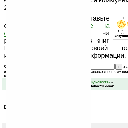
есть мнения, что продаваться коммуник
200 долларов на контракте.
Оцените новость и оставьте
- « о
свой комментарий
ниже на
странице
,
подпишитесь
на
1
«
скучно
рассылку новостей, файлов, книг.
Поддержите Ладошки своей посе
изучением коммерческой информации, 
Скоро
конкурс
с призами! Подпишитесь:
и у
ежедневный или еженедельный дайджест новостей, анонсов программ под 
ваш почтовый ящик.
•
вернуться к списку новостей
•
Обсуждение этой новости ниже:
Ваше мнение будет первым.