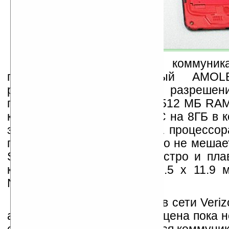
Сообщается, что в коммуник
присутствовать: сенсорный AMO
размером 3.7 дюйма и разрешен
пикселей, камера на 8 Мп, 512 МБ RA
карточка памяти microSDHC на 8ГБ в к
за каких-то причин частота процессо
понижена до 768 МГц, но это не меша
Sense UI отрабатывать быстро и пла
коммуникатора: 117.5 x 58.5 x 11.9 
Nexus One).
Продажи HTC Incredible в сети Veri
апреля-мая месяца. Точная цена пока н