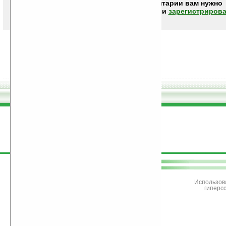
Чтобы писать комментарии вам нужно
авторизоваться (войти)
или
зарегистрирова
поддержите
Ладошки
Использов
гиперс