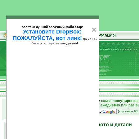
всё-таки лучший облачный файл-стор!
×
Установите DropBox:
ПОЖАЛУЙСТА, вот линк!
До
25 ГБ
бесплатно, приглашая друзей!
Установите
всё-таки лучший облачный файл-стор!
DropBox: ПОЖАЛУЙСТА, вот линк!
До
25
бесплатно, приглашая друзей!
ГБ
к началу раздела новостей
•
лучшие
новости
и
самые
популярные
н
простые
анонсы новостей
на email ежедневно или раз в
наш
на Google:
(
что такое R
HTC Incredible — новые фото и детали
12.03.2010 16:25
просмотров: сегодня 2, всего 5534
автор новости:
Владимир Литовченко