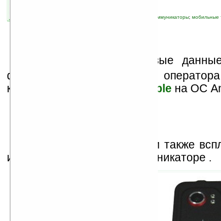
связанные темы:
Android
;
HTC
;
Verizon
;
коммуникаторы
;
мобильные
смартфоны
;
смартфоны и коммуникаторы
В
сети появились новые данны
флагмане американского оператор
коммуникаторе
HTC Incredible
на ОС An
Вместе с фотографиями также всп
интересные детали о коммуникаторе .