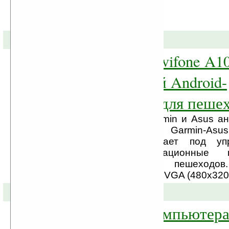
28-04-2010 »
Garmin-Asus nuvifone A1
навигационный Android-
коммуникатор для пеше
Тандем компаний Garmin и Asus а
новый коммуникатор Garmin-Asus
Коммуникатор работает под у
Android, а навигационные 
оптимизированы под пешеходов.
оснащён сенсорным HVGA (480x320) 
09-04-2010 »
Промовидео компьютера