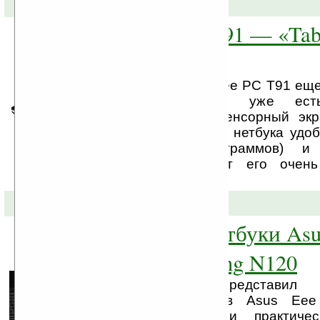
15-05-2009 »
Asus EEE PC T91 — «Tabl
нетбук»
8,8-дюймовый Asus Eee PC T91 еще
рассказать о нем уже ест
поворачивающийся сенсорный экр
легкостью сделать из нетбука удо
вес (около 800 граммов) и
миллиметров) делают его очен
транспортировки.
06-05-2009 »
Сравниваем нетбуки Asu
1000H и Samsung N120
Блог Liliputing представил 
фотосессию нетбуков Asus Ee
Samsung N120. При практичес