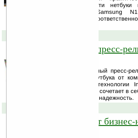
функциональности, эти нетбуки
различия. Нетбук Samsung N1
довольно крупной и, соответственно
клавиатурой.
29-04-2009 »
Официальный пресс-рел
Z37Sp
Состоялся официальный пресс-рел
дюймового бизнес-ноутбука от ко
базе процессорной технологии In
ASUS Z37Sp. Новинка сочетает в се
производительность и надежность.
24-04-2009 »
ASUS запускает бизнес-
P30A