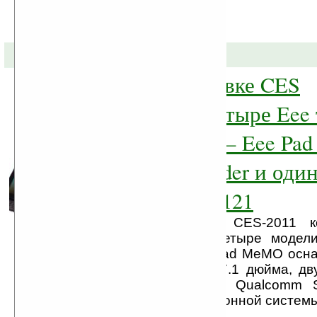
05-01-2011 »
ASUS на выставке CES
представила четыре Eee 
три андроида — Eee Pa
Transformer, Slider и од
— Eee Slate EP121
Вчера на выставке CES-2011 
представила сразу четыре модели
Первый из них Eee Pad MeMO осн
дисплеем размером 7.1 дюйма, дв
работает на чипсете Qualcomm 
управлением операционной системы 