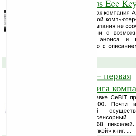
клавиатуры Asus Eee Key
Вот уже год прошёл, как компания A
CeBIT представила свой компьютер
Keyboard. Пока что компания не соо
выхода устройства, ни о возмож
преддверии скорого анонса и 
выпустила промовидео с описание
устройства.
03-03-2010 »
ASUS DR-900 — первая
электронная книга комп
Вчера ASUS на выставке CeBIT пр
первый e-book DR-900. Почти в
электронной книгой осуществ
девятидюймовый сенсорны
разрешением 1024x768 пикселей.
является сугубо «читалкой» книг, ...