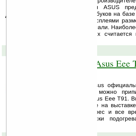
Один из крупнейших производител
техники — компания ASUS пред
несколько новых ноутбуков на базе 
AMD, оснащенных дисплеями разме
17,3 дюймов по диагонали. Наиболе
числа представленных считается
XX060C.
05-06-2009 »
Таблет-нетбук Asus Eee 
официально
На днях компания Asus официаль
устройство, которое можно прип
«таблет-нетбук» — Asus Eee T91. 
был представлен еще на выставке
вызвал бурный интерес и все вр
релиза, Asus всячески подогре
данному устройству.