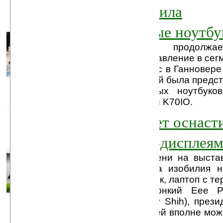
ASUS представила
мультимедийные ноутбу
Компания ASUS продолжае
мультимедийное направление в сегм
На проходящей сейчас в Ганновере
тайваньской компанией была предст
серия мультимедийных ноутбуков
K50AB, K51AB, K50IJ и K70IO.
ASUS планирует оснасти
нетбуки OLED-дисплея
Asus не теряет времени на выста
рассыпая как из рога изобилия н
двухпанельный ноутбук, лаптоп с т
накопителем, супертонкий Eee 
Джонни Шина (Jonney Shih), прези
следующей инновацией вполне мож