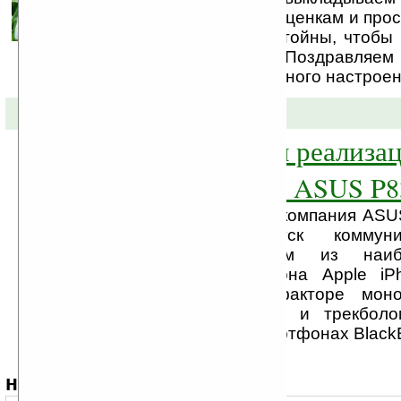
этой зимы по Вашим оценкам и прос
новости, которые достойны, чтобы
обратили внимание. Поздравляем 
Удачи, любви и солнечного настроен
28-02-2009 »
Скоро начнётся реализа
коммуникатора ASUS P8
В конце этой недели компания AS
предстоявший выпуск коммуни
считающегося одним из наиб
конкурентов смартфона Apple i
выполнен в форм-факторе моно
сенсорным дисплеем и трекболо
используемый на смартфонах BlackB
навигация: