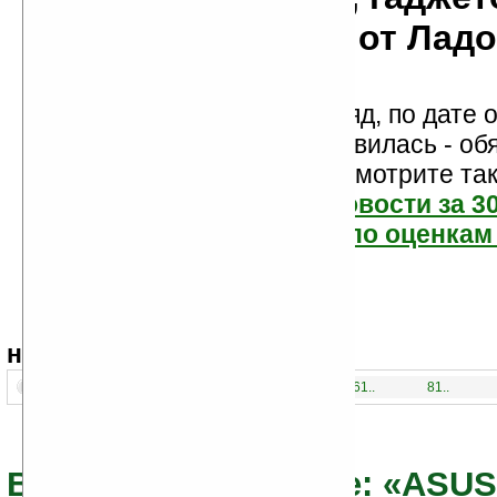
мобильности от Лад
Новости показаны подряд, по дате о
Если новость вам понравилась - об
проголосуйте! Посмотрите та
самые читаемые новости за 3
самые лучшие новости по оценкам 
навигация:
1..
21..
41..
61..
81..
Все новости по теме: «ASUS