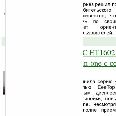
Похоже, что ASUS всерьёз решил п
за пределами потребительского
начале года стало известно, ч
ноутбуков ASUS «P» по своим
возможностям будет ориен
профессиональных пользователей.
15-04-2009 »
ASUS EeeTop PC ET160
компьютер All-in-one с 
дисплеем
Компания ASUS пополнила серию к
in-one новой моделью EeeTo
оснащенной сенсорным диспле
представители этой линейки, нов
форм-факторе All-in-one, несмот
интерфейс, имеет вполне прие
пределах $600.