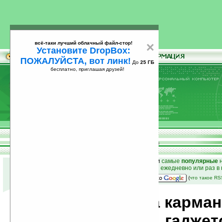
всё-таки лучший облачный файл-стор!
×
Установите DropBox:
ПОЖАЛУЙСТА, вот линк!
До
25 ГБ
бесплатно, приглашая друзей!
Установите
всё-таки лучший облачный файл-стор!
DropBox: ПОЖАЛУЙСТА, вот линк!
До
25
бесплатно, приглашая друзей!
ГБ
к началу раздела новостей
•
лучшие
новости
и
самые
популярные
н
простые
анонсы новостей
на email ежедневно или раз в
наш
на Google:
(
что такое R
Новости мира карма
компьютеров, гаджет