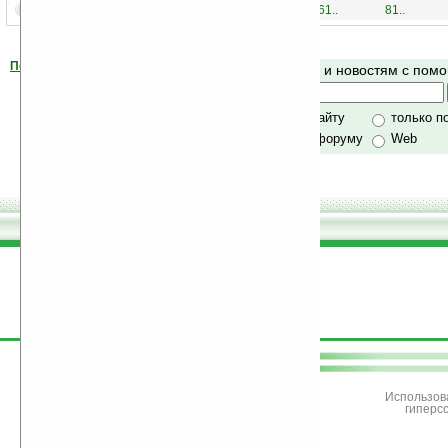
1..
21..
41..
61..
81..
Помогите Ладошкам стать лучше
Поиск по сайту и новостям с по
своей поддержкой.
Хочешь футболку?
только по сайту
только п
по сайту и форуму
Web
поддержите
Ладошки
Использов
гиперс