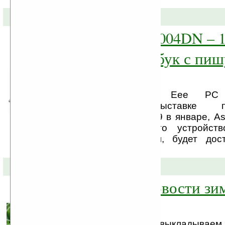
с OLED-дисплеем.
03-03-2009 »
ASUS Eee PC 1004DN – 1
дюймовый нетбук с пи
DVD-приводом
Представляя свой Eee P
международной выставке пот
электроники CES-2009 в январе, A
подчеркнуть, что это устройст
оптическим приводом, будет дос
Европе и Китае.
01-03-2009 »
Популярные новости зи
2009 гг.
В первый день весны выкладываем