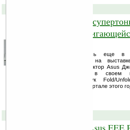
22-03-2009 »
Asus выпустит супертон
ноутбук со сдвигающейс
клавиатурой
Asus вдохнет жизнь еще в о
представленный им на выставк
Исполнительный директор Asus Дж
Shen) подтвердил в своем и
ультратонкий ноутбук Fold/Unf
продажу в третьем квартале этого го
05-03-2009 »
Фото и видео Asus EEE