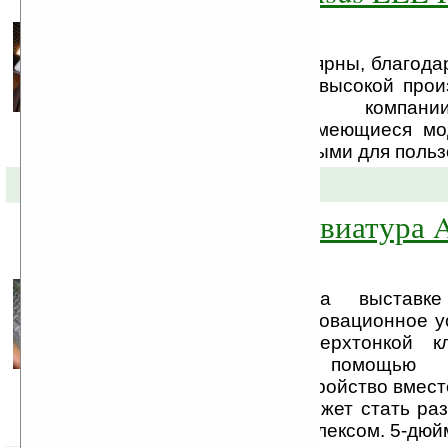
Shell
Нетбуки сейчас популярны, благода
небольшой цене при высокой прои
поэтому ведущие компани
усовершенствовать имеющиеся мо
их еще более доступными для польз
04-03-2009 »
Компьютер-клавиатура 
Keyboard PC
Компания ASUS на выставк
представила свое инновационное 
в форм-факторе сверхтонкой к
Keyboard PC.C помощью бе
интерфейса HDMI устройство вмест
или ЖК-монитором может стать ра
вычислительным комплексом. 5-дюйм