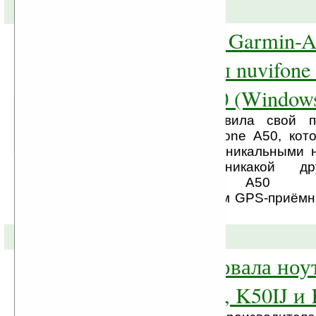
12-02-2010 »
Анонсированы Garmin-A
коммуникаторы nuvifone
(Android) и M10 (Window
Garmin-Asus представила свой п
коммуникатор – nuvifone A50, ко
компании, обладает уникальными 
функциями, как никакой дру
коммуникатор. A50 «
высокочувствительным GPS-приёмн
функций, ...
10-07-2009 »
ASUS анонсировала ноу
U50VG, K50AB, K50IJ и