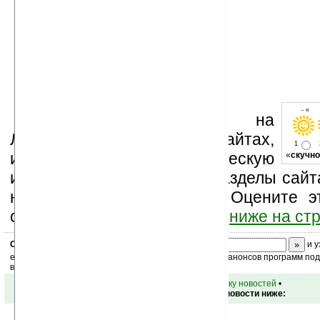
- « о
Устанавливайте линк на
Ладошки на своих сайтах,
1
изучайте коммерческую
«
скучно
информацию, посещайте разделы сайта
новости, файлы, прочие). Оцените э
оставьте свой комментарий
ниже на ст
Скоро
конкурс
с призами! Подпишитесь:
и у
ежедневный или еженедельный дайджест новостей, анонсов программ под 
ваш почтовый ящик.
•
вернуться к списку новостей
•
Обсуждение этой новости ниже: