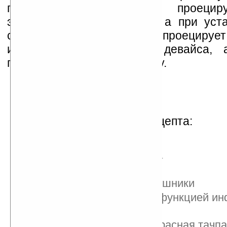
плоскую поверхность проеци
эргономичной клавиатуры, а при уста
станцию — один проектор проецирует
изображение с дисплея девайса,
полноразмерную клавиатуру.
Другие особенности концепта:
камера на 8 Мп
беспроводная зарядка
USB-порт
3,5 мм разъем под наушники
Bluetooth-гарнитура с функцией и
манипулятора
проекционная инфракрасная тачп