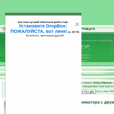
всё-таки лучший облачный файл-стор!
×
Установите DropBox:
ПОЖАЛУЙСТА, вот линк!
До
25 ГБ
бесплатно, приглашая друзей!
Установите
всё-таки лучший облачный файл-стор!
DropBox: ПОЖАЛУЙСТА, вот линк!
До
25
бесплатно, приглашая друзей!
ГБ
к началу раздела новостей
•
лучшие
новости
и
самые
популярные
н
простые
анонсы новостей
на email ежедневно или раз в
наш
на Google:
(
что такое R
Seabird — концепт коммуникатора с дву
27.09.2010 15:12
просмотров: сегодня 3, всего 4419
автор новости:
Владимир Литовченко