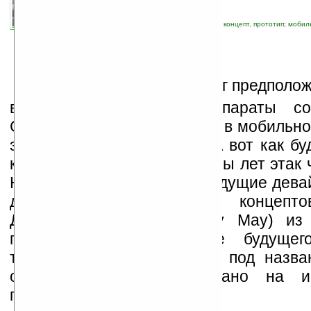
связанные темы:
дизайн
;
коммуникаторы
;
концепт, прототип
;
мобил
смартфоны
;
смартфоны и коммуникаторы
М
ало кто в 1983 году мог предполож
выглядеть мобильные аппараты сов
Сегодня можно сказать, что в мобильн
эра сенсорных дисплеев. А вот как бу
коммуникаторы и смартфоны лет этак 
Немного пролить свет на будущие дев
дизайнеры всевозможных концептов
Дизайнер Били Мей (Billy May) из 
предложил свое видение будущег
техники. В его устройстве под наз
основное ударение сделано на ис
пикопроекторов.