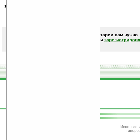
12.10.2010
- Nadia
20:57
Кому-то сильно нравится лишний свет — в глаза?
А вот глазам — точно не нравится.
Так что... пусть выдумывают что-нибудь другое.
Чтобы писать комментарии вам нужно
авторизоваться (войти)
или
зарегистрирова
поддержите
Ладошки
Использов
гиперс