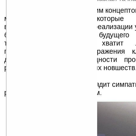
Но, как и бывает со всяким концепт
момент возникают некоторые
возможности сегодняшней реализации 
без ожидания далекого будущего
технологий. Например, хватит 
пикопроекторов для отображения к
дневное время или мощности про
реализации всех задуманных новшеств
В целом же Seabird выглядит симпат
реально. Поживем — увидим.