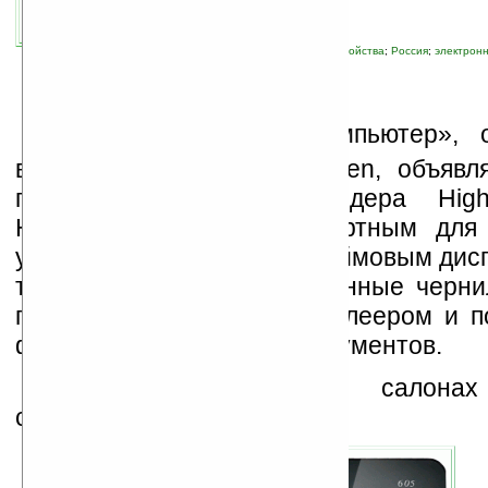
связанные темы:
E Ink
;
Вобис
;
новые устройства
;
Россия
;
электронн
К
омпания «Вобис Компьютер», 
владелец бренда Highscreen, объявл
продаж электронного ридера High
Новинка обладает стандартным для
устройств такого типа 6-дюймовым дис
технологии E-Ink («электронные черни
поколения, музыкальным плеером и п
форматов электронных документов.
Стоимость ридера в салонах
составляет 6 490 рублей.