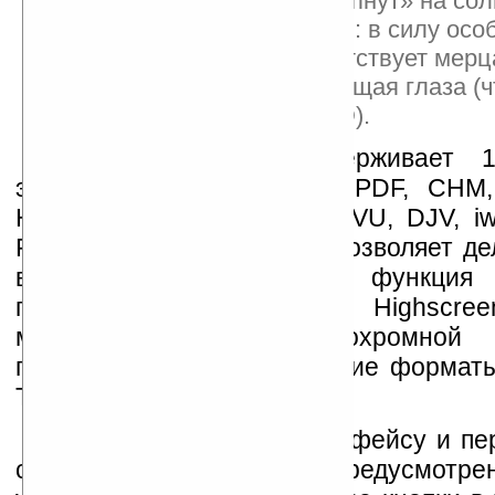
Дисплеи E-Ink не «слепнут» на сол
безвредны для зрения: в силу осо
технологии в них отсутствует ме
подсветка, раздражающая глаза (ч
место быть в TFT, LCD).
Highscreen 605 поддерживает 
электронных документов: PDF, CHM
HTM, HTML, RTF, PDB, DJVU, DJV, iw4
PRC, MOBI и TCR. Ридер позволяет де
во время чтения; есть функция 
последнего места чтения. Highscre
может выступать монохромной ф
поддерживаются графические формат
TIF, GIF и BMP.
Для навигации по интерфейсу и пе
страниц в Highscreen 605 предусмотре