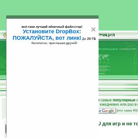
всё-таки лучший облачный файл-стор!
×
Установите DropBox:
ПОЖАЛУЙСТА, вот линк!
До
25 ГБ
бесплатно, приглашая друзей!
Установите
всё-таки лучший облачный файл-стор!
DropBox: ПОЖАЛУЙСТА, вот линк!
До
25
бесплатно, приглашая друзей!
ГБ
к началу раздела новостей
•
лучшие
новости
и
самые
популярные
н
простые
анонсы новостей
на email ежедневно или раз в
наш
на Google:
(
что такое R
Гарнитура Genius HS-300U для игр и не т
24.02.2011 22:01
просмотров: сегодня 2, всего 5435
автор новости:
Роман Алексеев