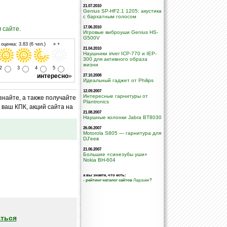
21.07.2010
Genius SP-HF2.1 1205: акустика
с бархатным голосом
17.06.2010
 сайте
.
Игровые виброуши Genius HS-
G500V
оценка: 3.83 (6 чел.) » +
21.04.2010
Наушники iriver ICP-770 и IEP-
300 для активного образа
жизни
2
3
4
5
интересно
»
27.10.2008
Идеальный гаджет от Philips
12.09.2007
Интересные гарнитуры от
знайте, а также получайте
Plantronics
ваш КПК, акций сайта на
21.08.2007
Наушные колонки Jabra BT8030
26.06.2007
Motorola S805 — гарнитура для
DJ'еев
21.06.2007
Большие «синезубы уши»
Nokia BH-604
а вы знаете, что есть:
-
рейтинг-каталог сайтов
Ладошек
?
ться