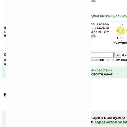
Импеданс: 32 Ом (наушники), 2 Ом (микрофон);
Вес 120 г.
Более подробная информация о продукте доступна
на официальном
Устанавливайте линк на Ладошки на своих сайтах,
- « 
изучайте коммерческую информацию, посещайте разделы
сайта (форум, чат, новости, файлы, прочие). Оцените эту
новость и оставьте свой комментарий
ниже на странице
.
1
«
скучно
Скоро
конкурс
с призами! Подпишитесь:
и у
ежедневный или еженедельный дайджест новостей, анонсов программ под 
ваш почтовый ящик.
•
вернуться к списку новостей
•
Обсуждение этой новости ниже:
Ваше мнение будет первым.
Чтобы писать комментарии вам нужно
авторизоваться (войти)
или
зарегистрирова