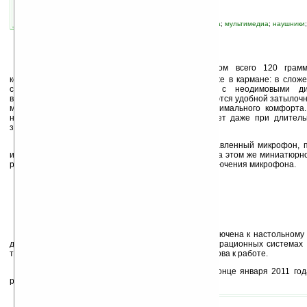
связанные темы:
genius
;
аудио
;
гарнитура
;
мультимедиа
;
наушники
периферия
Н
овинка представляет собой легкую (весом всего 120 грамм
конструкции. Устройство можно возить с собой даже в кармане: в слож
совсем немного места. Накладные наушники с неодимовыми дин
воспроизводят чистый звук без помех. Они соединяются удобной затылочн
можно легко отрегулировать для достижения максимального комфорта
наушников, обладатель Genius HS-300U не устанет даже при длитель
затяжной компьютерной баталии.
На проводе гарнитуры расположен всенаправленный микрофон, 
игровом чате или любом голосовом мессенджере. На этом же миниатюрн
регулятор громкости звука в наушниках и кнопка отключения микрофона.
Гарнитура Genius HS-300U может быть подключена к настольному 
другому устройству, имеющему разъем USB. В операционных системах W
требуется установка драйверов, гарнитура сразу готова к работе.
На российском рынке новинка появилась в конце января 2011 год
розничная цена составляет 639 рублей.