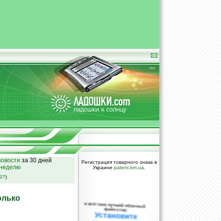
овости
за 30 дней
Регистрация товарного знака в
 неделю
Украине
patent.km.ua
.
SS?
)
олько
и всё-таки лучший облачный
файл-стор:
Установите
DropBox уже
сегодня!
ПОЖАЛУЙСТА,