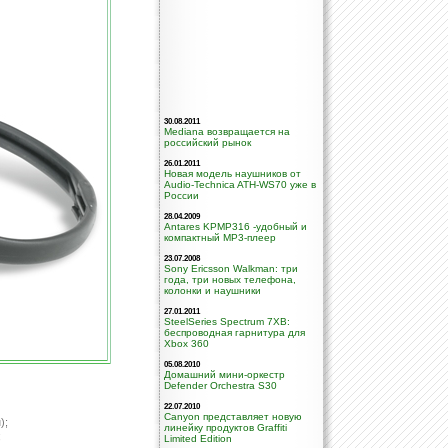
30.08.2011
Mediana возвращается на
российский рынок
26.01.2011
Новая модель наушников от
Audio-Technica ATH-WS70 уже в
России
28.04.2009
Antares KPMP316 -удобный и
компактный МР3-плеер
23.07.2008
Sony Ericsson Walkman: три
года, три новых телефона,
колонки и наушники
27.01.2011
SteelSeries Spectrum 7XB:
беспроводная гарнитура для
Xbox 360
05.08.2010
Домашний мини-оркестр
Defender Orchestra S30
22.07.2010
Canyon представляет новую
);
линейку продуктов Graffiti
;
Limited Edition