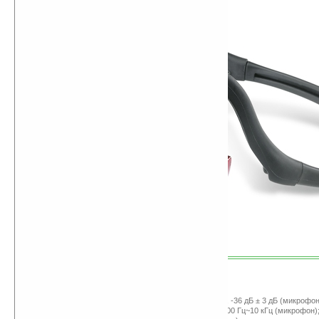
Характеристики:
Интерфейс USB;
Чувствительность: 103 дБ ± 3 дБ (наушники), -36 дБ ± 3 дБ (микрофон
Диапазон частот: 20 Гц~20 кГц (наушники), 100 Гц~10 кГц (микрофон)