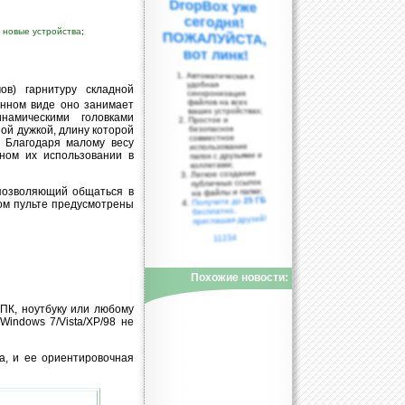
;
новые устройства
;
вот линк!
Автоматическая и
удобная
ов) гарнитуру складной
синхронизация
файлов на всех
енном виде оно занимает
ваших устройствах;
амическими головками
Простое и
ой дужкой, длину которой
безопасное
совместное
. Благодаря малому весу
использование
ном их использовании в
папок с друзьями и
коллегами;
Легкое создание
публичных ссылок
позволяющий общаться в
на файлы и папки;
25 ГБ
Получите до
ом пульте предусмотрены
бесплатно,
приглашая друзей!
11234
Похожие новости:
ПК, ноутбуку или любому
indows 7/Vista/XP/98 не
а, и ее ориентировочная