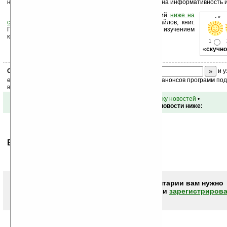
необычность, и людей старшего поколения, кому важна информативность 
Оцените новость и оставьте свой комментарий
ниже на
- « 
странице
,
подпишитесь
на рассылку новостей, файлов, книг.
Поддержите Ладошки своей посещаемостью, изучением
коммерческой информации, ссылками.
1
«
скучно
Скоро
конкурс
с призами! Подпишитесь:
и у
ежедневный или еженедельный дайджест новостей, анонсов программ под 
ваш почтовый ящик.
•
вернуться к списку новостей
•
Обсуждение этой новости ниже:
Ваше мнение будет первым.
Чтобы писать комментарии вам нужно
авторизоваться (войти)
или
зарегистрирова