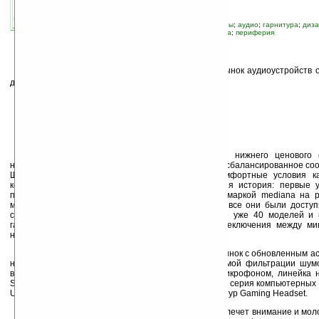
связанные темы:
mediana
;
USB
;
аксессуары
;
аудио
;
гарнитура
;
диз
мультимедиа
;
наушники
;
новые устройства
;
периферия
Т
орговая марка mediana возвращается на рынок аудиоустройств 
дизайне и с новым ассортиментом.
Mediana – это качественное решение для нижнего ценового 
наушники и микрофоны этой торговой марки имеют сбалансированное соо
Широкий ассортимент mediana обеспечивает комфортные условия к
компьютером, так и на отдыхе. У mediana давняя история: первые у
прилавках в 2003 году. В то время под торговой маркой mediana на
моделей компьютерных наушников и микрофонов, все они были доступ
сетях. К 2007 году в ассортименте mediana было уже 40 моделей и 
гарнитуры, звуковые карты и устройства для переключения между м
напрямую.
В этом году mediana выходит на российский рынок с обновленным а
новые модели компьютерных микрофонов с системой фильтрации шумо
вкладышей, новый модельный ряд наушников с микрофоном, линейка 
Stereo Headband Headset (состоящая из 8 моделей), серия компьютерны
USB Stereo Headset, а также серия геймерских гарнитур Gaming Headset.
Современный дизайн устройств mediana привлечет внимание и мол