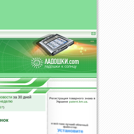
овости
за 30 дней
Регистрация товарного знака в
 неделю
Украине
patent.km.ua
.
SS?
)
ынок
и всё-таки лучший облачный
файл-стор:
Установите
DropBox уже
сегодня!
ПОЖАЛУЙСТА,