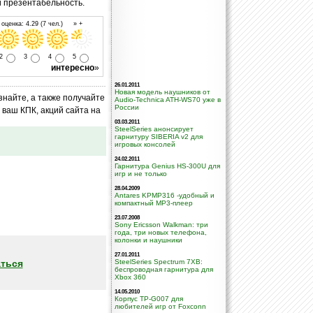
и презентабельность.
оценка: 4.29 (7 чел.) » +
2
3
4
5
интересно
»
26.01.2011
Новая модель наушников от
знайте, а также получайте
Audio-Technica ATH-WS70 уже в
России
ваш КПК, акций сайта на
03.03.2011
SteelSeries анонсирует
гарнитуру SIBERIA v2 для
игровых консолей
24.02.2011
Гарнитура Genius HS-300U для
игр и не только
28.04.2009
Antares KPMP316 -удобный и
компактный МР3-плеер
23.07.2008
Sony Ericsson Walkman: три
года, три новых телефона,
колонки и наушники
27.01.2011
ться
SteelSeries Spectrum 7XB:
беспроводная гарнитура для
Xbox 360
14.05.2010
Корпус TP-G007 для
любителей игр от Foxconn