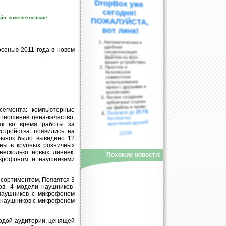
айн
;
комплектующие
;
вот линк!
Автоматическая и
удобная
осенью 2011 года в новом
синхронизация
файлов на всех
ваших устройствах;
Простое и
безопасное
совместное
использование
папок с друзьями и
коллегами;
Легкое создание
публичных ссылок
на файлы и папки;
сегмента: компьютерные
25 ГБ
Получите до
тношение цена-качество.
бесплатно,
приглашая друзей!
ак во время работы за
стройства появились на
11234
 рынок было выведено 12
ны в крупных розничных
несколько новых линеек:
Похожие новости:
икрофоном и наушниками
ссортиментом. Появятся 3
в, 4 модели наушников-
наушников с микрофоном
х наушников с микрофоном
одой аудитории, ценящей