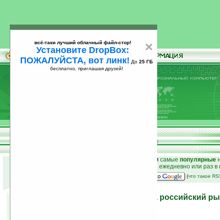
всё-таки лучший облачный файл-стор!
×
Установите DropBox:
ПОЖАЛУЙСТА, вот линк!
До
25 ГБ
бесплатно, приглашая друзей!
Установите
всё-таки лучший облачный файл-стор!
DropBox: ПОЖАЛУЙСТА, вот линк!
До
25
бесплатно, приглашая друзей!
ГБ
к началу раздела новостей
•
лучшие
новости
и
самые
популярные
н
простые
анонсы новостей
на email ежедневно или раз в
наш
на Google:
(
что такое R
Mediana возвращается на российский р
30.08.2011 13:41
просмотров: сегодня 3, всего 6987
автор новости:
Роман Алексеев