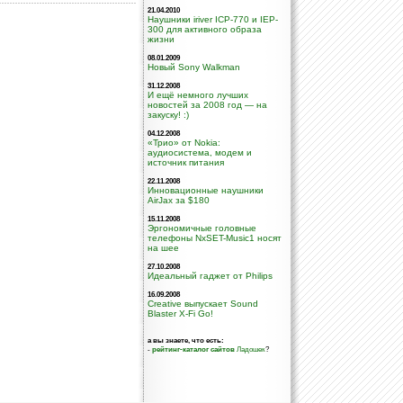
21.04.2010
Наушники iriver ICP-770 и IEP-
300 для активного образа
жизни
08.01.2009
Новый Sony Walkman
31.12.2008
И ещё немного лучших
новостей за 2008 год — на
закуску! :)
04.12.2008
«Трио» от Nokia:
аудиосистема, модем и
источник питания
22.11.2008
Инновационные наушники
AirJax за $180
15.11.2008
Эргономичные головные
телефоны NxSET-Music1 носят
на шее
27.10.2008
Идеальный гаджет от Philips
16.09.2008
Creative выпускает Sound
Blaster X-Fi Go!
а вы знаете, что есть:
-
рейтинг-каталог сайтов
Ладошек
?