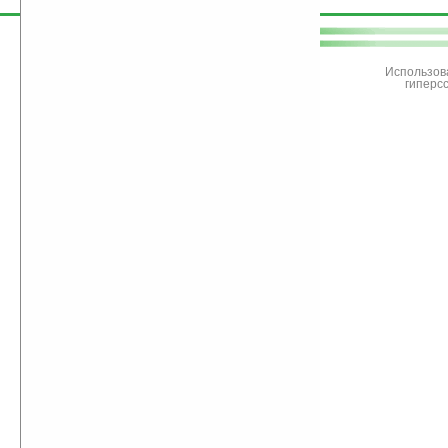
поддержите
Ладошки
Использов
гиперс