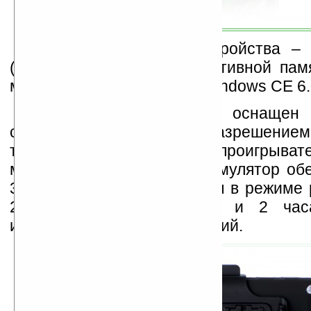
Аппаратная основа устройства – 
(500 МГц) и 128 Мб оперативной памя
модель под управлением Windows CE 6.
Lexand SR-5550 HD оснащен 
сенсорным дисплеем с разрешением
точек, мультимедийным проигрыват
музыка, фотографии). Аккумулятор об
3 часов автономной работы в режиме 
2,5 в режиме навигации и 2 ча
использования обеих функций.