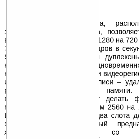
Мегапиксельная камера, распо
задней панели устройства, позволяе
видеоролики в разрешении 1280 на 720
720p) с частотой до 30 кадров в секу
SR-5550 HD предусмотрен дуплексн
есть возможность одновремен
навигационной программы и видеореги
и функция циклической записи – уда
роликов при заполнении памяти. 
встроенная камера может делать ф
максимальным разрешением 2560 на 1
Lexand SR-5550 HD есть два слота д
формата microSD: первый предн
хранения записей со вст