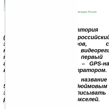
автор новости:
Роман Алексеев
связанные темы:
Lexand
;
автомобили
;
навигация
;
Россия
К
омпания «Лаборатория «
(торговая марка Lexand), российск
электронных ридеров, сп
навигаторов и видеорегис
представляет свой первый 
автомобильный гаджет – GPS-на
встроенным видеорегистратором.
Новинка, получившая название
5550 HD, обладает 5-дюймовым
экраном и позволяет записывать 
разрешении 1280 на 720 пикселей.