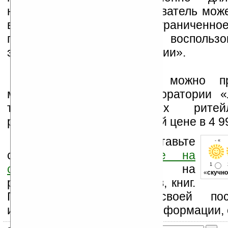
навигаторов Lexand пользователь мож
в свое устройство неограниченное
программ для навигации, воспольз
этого кнопкой «Путь навигации».
Lexand SR-5550 HD можно пр
магазинах-партнерах «Лаборатории «
также в федеральных ритейл
рекомендованной розничной цене в 4 9
Оцените новость и оставьте
- « о
свой комментарий
ниже на
1
странице
,
подпишитесь
на
«
скучно
рассылку новостей, файлов, книг.
Поддержите Ладошки своей посе
изучением коммерческой информации, 