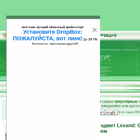
всё-таки лучший облачный файл-стор!
×
Установите DropBox:
ПОЖАЛУЙСТА, вот линк!
До
25 ГБ
бесплатно, приглашая друзей!
Установите
всё-таки лучший облачный файл-стор!
DropBox: ПОЖАЛУЙСТА, вот линк!
До
25
бесплатно, приглашая друзей!
ГБ
к началу раздела новостей
•
лучшие
новости
и
самые
популярные
н
простые
анонсы новостей
на email ежедневно или раз в
наш
на Google:
(
что такое R
Первый гибридный автогаджет Lexand: 
встроенным регистратором
14.02.2012 16:14
просмотров: сегодня 4, всего 18815