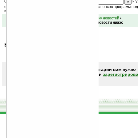
Скоро
конкурс
с призами! Подпишитесь:
и у
ежедневный или еженедельный дайджест новостей, анонсов программ под 
ваш почтовый ящик.
•
вернуться к списку новостей
•
Обсуждение этой новости ниже:
Ваше мнение будет первым.
Чтобы писать комментарии вам нужно
авторизоваться (войти)
или
зарегистрирова