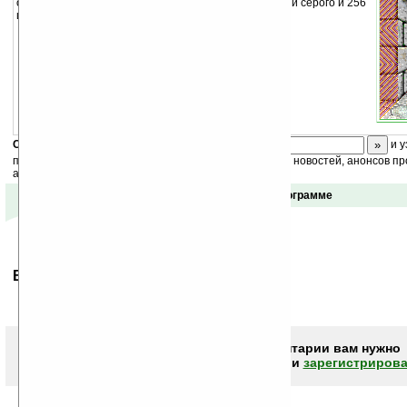
отображает графику в 4 градации серого, 16 градаций серого и 256
цветов, по Вашему выбору.
Скоро
конкурс
с призами! Подпишитесь:
и у
получайте ежедневный или еженедельный дайджест новостей, анонсов пр
акций сайта на ваш почтовый ящик.
Отзывы о программе
Ваше мнение будет первым.
Чтобы писать комментарии вам нужно
авторизоваться (войти)
или
зарегистрирова