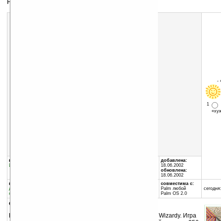
РПГ от первого лица, вторая версия.
Скачать программу:
размер:
1303 Кб
скачать
DrgBane2.zip
-
1
«х
группы программы:
автор программы:
добавлена:
Игры
:
Ролевые
MythoLogical Software
18.06.2002
www.mythological.com
обновлена:
info@mythological.com
18.06.2002
программа:
занимает памяти:
совместима с:
демоверсия
311 Кб
Palm любой
сегодня:
коммерческая
Palm OS 2.0
описание:
Продолжение ролевой игры от первого лица в стиле Wizardy. Игра