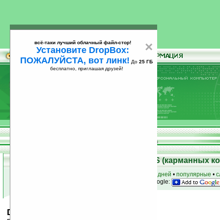
всё-таки лучший облачный файл-стор!
×
Установите DropBox:
ПОЖАЛУЙСТА, вот линк!
До
25 ГБ
бесплатно, приглашая друзей!
Установите
всё-таки лучший облачный файл-стор!
DropBox: ПОЖАЛУЙСТА, вот линк!
До
25
бесплатно, приглашая друзей!
ГБ
Скачать программы для Palm OS (карманных к
к началу раздела
•
за сегодня
•
за 3 дня
•
за 7 дней
•
популярные
•
с
анонсы программ на email
• наш
на Google:
Dragon Bane II