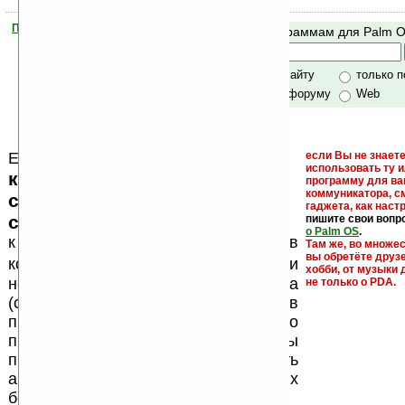
Помогите Ладошкам стать лучше
Поиск по программам для Palm 
своей поддержкой.
Хочешь футболку?
только по сайту
только 
по сайту и форуму
Web
Еще раз обращаем внимание, что
если Вы не знаете
использовать ту 
кейгены, кряки - лекарства,
программу для ва
коммуникатора, с
серийные номера, ключи и
гаджета, как настр
ссылки на варезные сайты
пишите свои вопр
о Palm OS
.
к публикации на нашем сайте в
Там же, во множе
вы обретёте друз
запрещены
комментариях
, как и
хобби, от музыки 
несанкционированная реклама
не только о PDA.
(спам). Мы поддерживаем авторов
программ и развитие легального
программного обеспечения. Также мы
призываем Вас поддерживать
авторов, особенно создающих
бесплатные (freeware) программы.