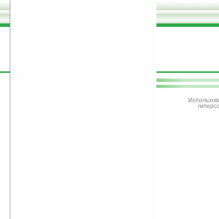
поддержите
Ладошки
Использов
гиперс