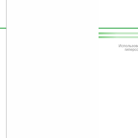
поддержите
Ладошки
Использов
гиперс