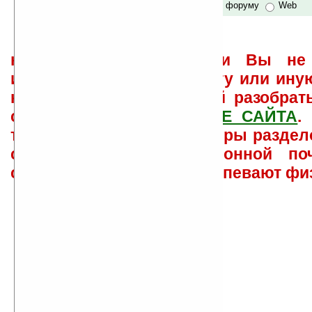
по сайту и форуму
Web
не забывайте, что если Вы не 
использовать или найти ту или ину
как ее настроить и с ней разобрат
свои вопросы в
ФОРУМЕ САЙТА
.
такого характера менеджеры раздел
сайта лично по электронной поч
советов давать всем не успевают фи