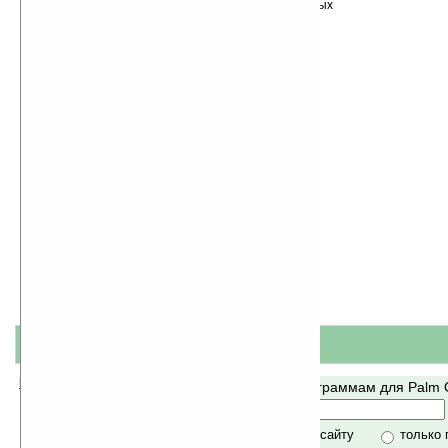
Сортировка по дате, начиная с новых
программ
название
#
короткое описание
Помогите Ладошкам стать лучше
Поиск по программам для Palm
своей поддержкой.
Хочешь футболку?
только по сайту
только