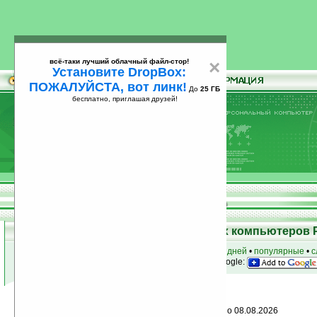
всё-таки лучший облачный файл-стор!
×
Установите DropBox:
ПОЖАЛУЙСТА, вот линк!
До
25 ГБ
бесплатно, приглашая друзей!
Установите
всё-таки лучший облачный файл-стор!
DropBox: ПОЖАЛУЙСТА, вот линк!
До
25
бесплатно, приглашая друзей!
ГБ
Программы для карманных компьютеров 
к началу раздела
•
за сегодня
•
за 3 дня
•
за 7 дней
•
популярные
•
с
анонсы программ на email
• наш
на Google:
Условия поиска:
Найдено
Дата добавления: больше или равно 08.08.2026
0